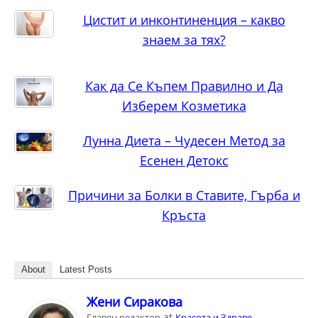
Цистит и инконтиненция – какво
знаем за тях?
Как да Се Къпем Правилно и Да
Изберем Козметика
Лунна Диета – Чудесен Метод за
Есенен Детокс
Причини за Болки в Ставите, Гърба и
Кръста
About
Latest Posts
Жени Сиракова
at
Главен редактор
Красота и Здраве