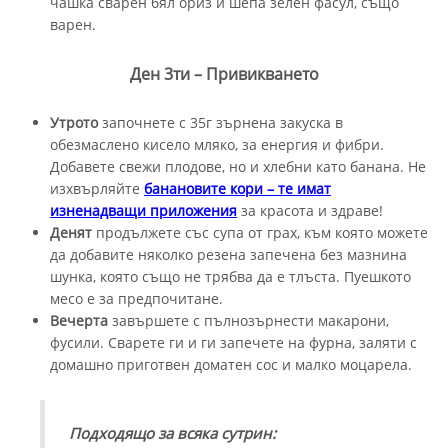
чашка сварен бял ориз и шепа зелен фасул, също
варен.
Ден 3ти – Привикването
Утрото
започнете с 35г зърнена закуска в
обезмаслено кисело мляко, за енергия и фибри.
Добавете свежи плодове, но и хлебни като банана. Не
изхвърляйте
банановите кори – те имат
изненадващи приложения
за красота и здраве!
Денят
продължете със супа от грах, към която можете
да добавите няколко резена запечена без мазнина
шунка, която също не трябва да е тлъста. Пуешкото
месо е за предпочитане.
Вечерта
завършете с пълнозърнести макарони,
фусили. Сварете ги и ги запечете на фурна, заляти с
домашно приготвен доматен сос и малко моцарела.
Подходящо за
всяка
сутрин
: