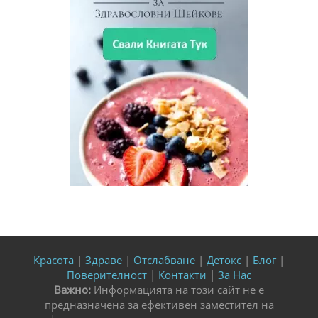
Красота
|
Здраве
|
Отслабване
|
Детокс
|
Блог
|
Поверителност
|
Контакти
|
За Нас
Важно:
Информацията на този сайт не е
предназначена за ефективен заместител на