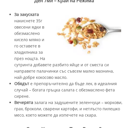
Ден 7ми – Край на Режима
За закуската
накиснете 35г
овесени ядки в
обезмаслено
кисело мляко и
го оставете в
хладилника за
през нощта. На
сутринта добавете разбито яйце и от сместа си
направете палачинки със съвсем малко мазнина,
най-добре кокосово масло.
Обядът
е препоръчително да бъде лек, в идеалния
случай – богата гръцка салата с обезмаслено фета
сирене.
Вечерята
залага на задушените зеленчуци – моркови,
грах, броколи, сварени картофи, и нетлъсто пилешко
месо, което можете да изпечете на скара.