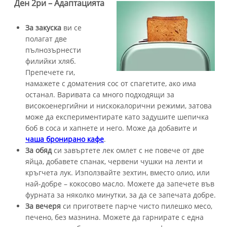
Ден 2ри – Адаптацията
За закуска
ви се
полагат две
пълнозърнести
филийки хляб.
Препечете ги,
намажете с доматения сос от спагетите, ако има
останал. Варивата са много подходящи за
високоенергийни и нискокалорични режими, затова
може да експериментирате като задушите шепичка
боб в соса и хапнете и него. Може да добавите и
чаша бронирано кафе
.
За обяд
си завъртете лек омлет с не повече от две
яйца, добавете спанак, червени чушки на ленти и
кръгчета лук. Използвайте зехтин, вместо олио, или
най-добре – кокосово масло. Можете да запечете във
фурната за няколко минутки, за да се запечата добре.
За вечеря
си пригответе парче чисто пилешко месо,
печено, без мазнина. Можете да гарнирате с една