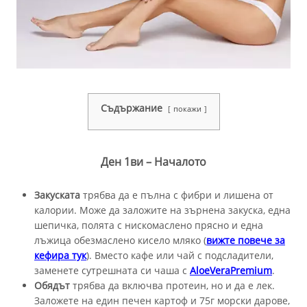
Съдържание
покажи
Ден 1ви – Началото
Закуската
трябва да е пълна с фибри и лишена от
калории. Може да заложите на зърнена закуска, една
шепичка, полята с нискомаслено прясно и една
лъжица обезмаслено кисело мляко (
вижте повече за
кефира тук
). Вместо кафе или чай с подсладители,
заменете сутрешната си чаша с
AloeVeraPremium
.
Обядът
трябва да включва протеин, но и да е лек.
Заложете на един печен картоф и 75г морски дарове,