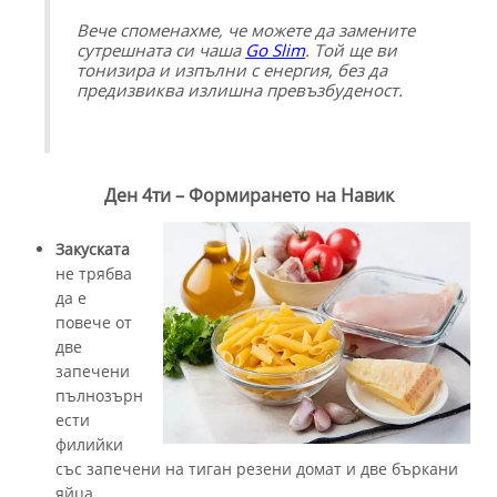
Вече споменахме, че можете да замените
сутрешната си чаша
Go Slim
. Той ще ви
тонизира и изпълни с енергия, без да
предизвиква излишна превъзбуденост.
Ден 4ти – Формирането на Навик
Закуската
не трябва
да е
повече от
две
запечени
пълнозърн
ести
филийки
със запечени на тиган резени домат и две бъркани
яйца.