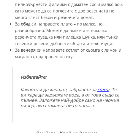
пълнозърнести филийки с доматен сос и малко боб,
като можете да се поглезите с две резенчета не
много тлъст бекон и резенчета домат.
За обяд
си направете плато – по малко, но
разнообразно. Можете да включите няколко
резенчета пуешка или пилешка шунка, или тънки
телешки резени, добавете ябълки и зеленчуци.
За вечеря
си направете котлет от сьомга с лимон и
магданоз, подправен на вкус.
Избягвайте:
Каквото и да хапвате, забравете за
солта
. Тя
ви кара да задържате вода, а от това също се
пълнее. Заложете най-добре само на черния
пипер, ако стомахът ви го понася.