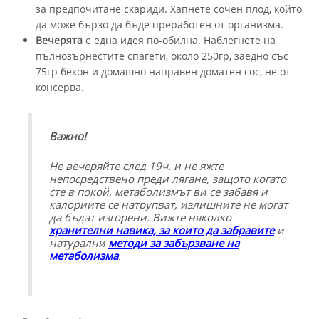
за предпочитане скариди. Хапнете сочен плод, който
да може бързо да бъде преработен от организма.
Вечерята
е една идея по-обилна. Наблегнете на
пълнозърнестите спагети, около 250гр, заедно със
75гр бекон и домашно направен доматен сос, не от
консерва.
Важно!
Не вечеряйте след 19ч. и не яжте
непосредствено преди лягане, защото когато
сте в покой, метаболизмът ви се забавя и
калориите се натрупват, излишните не могат
да бъдат изгорени. Вижте няколко
хранителни навика, за които да забравите
и
натурални
методи за забързване на
метаболизма
.