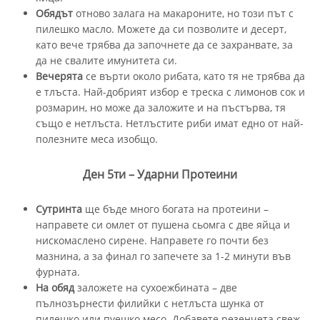
Обядът
отново залага на макароните, но този път с
пилешко масло. Можете да си позволите и десерт,
като вече трябва да започнете да се захранвате, за
да не свалите имунитета си.
Вечерята
се върти около рибата, като тя не трябва да
е тлъста. Най-добрият избор е треска с лимонов сок и
розмарин, но може да заложите и на пъстърва, тя
също е нетлъста. Нетлъстите риби имат едно от най-
полезните меса изобщо.
Ден 5ти – Ударни Протеини
Сутринта
ще бъде много богата на протеини –
направете си омлет от пушена сьомга с две яйца и
нискомаслено сирене. Направете го почти без
мазнина, а за финал го запечете за 1-2 минути във
фурната.
На обяд
заложете на сухоежбината – две
пълнозърнести филийки с нетлъста шунка от
пилешко или пуешко месо. Добавете резенчета свеж