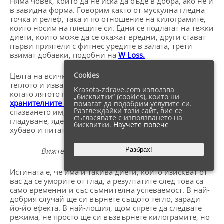
Няма човек, който да не иска да бъде в добра, ако не и
в завидна форма. Говорим както от мускулна гледна
точка и релеф, така и по отношение на килограмите,
които носим на плещите си. Едни се подлагат на тежки
диети, които може да се окажат вредни, други стават
първи приятели с фитнес уредите в залата, трети
взимат добавки, подобни на
W Loss.
Cookies
Целта на всички е една и съща – по-добър контрол на
теглото и извайване на желаната фигура, особено
Krasota-zdrave.com използва
когато лятото почука на врата. Днес ще си говорим за
„бисквитки“ (cookies), които ни
хранителните режими
. Когато стане дума за
помагат да подобрим услугите си.
Разглеждайки този сайт, вие се
спазването им, повечето хора си представят
съгласявате с използването на
гладуване, ядене на трици и лишаване от всичко
бисквитки.
Научете повече
хубаво и питателно в този живот.
Вижте Как да
Топим Мазнините
Бързо и Лесно
Разбрах!
Истината е, че има и такива диети, които изискват от
вас да се уморите от глад, а резултатите след това са
само временни и със съмнителна успеваемост. В най-
добрия случай ще си върнете същото тегло, заради
йо-йо ефекта. В най-лошия, щом спрете да следвате
режима, не просто ще си възвърнете килограмите, но