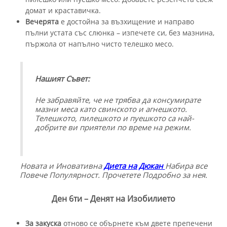
домат и краставичка.
Вечерята
е достойна за възхищение и направо
пълни устата със слюнка – изпечете си, без мазнина,
пържола от напълно чисто телешко месо.
Нашият Съвет:
Не забравяйте, че не трябва да консумирате
мазни меса като свинското и агнешкото.
Телешкото, пилешкото и пуешкото са най-
добрите ви приятели по време на режим.
Новата и Иновативна
Диета на Дюкан
Набира все
Повече Популярност. Прочетете Подробно за нея.
Ден 6ти – Денят на Изобилието
За закуска
отново се обърнете към двете препечени