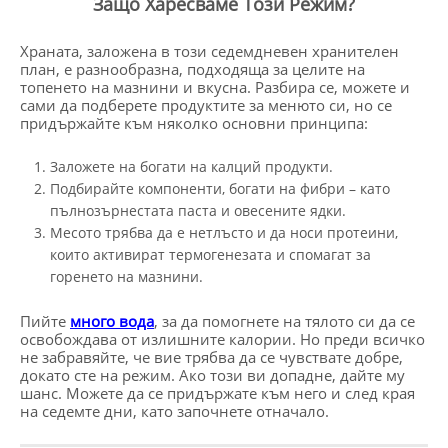
Защо Харесваме Този Режим?
Храната, заложена в този седемдневен хранителен
план, е разнообразна, подходяща за целите на
топенето на мазнини и вкусна. Разбира се, можете и
сами да подберете продуктите за менюто си, но се
придържайте към няколко основни принципа:
Заложете на богати на калций продукти.
Подбирайте компоненти, богати на фибри – като
пълнозърнестата паста и овесените ядки.
Месото трябва да е нетлъсто и да носи протеини,
които активират термогенезата и спомагат за
горенето на мазнини.
Пийте
много вода
, за да помогнете на тялото си да се
освобождава от излишните калории. Но преди всичко
не забравяйте, че вие трябва да се чувствате добре,
докато сте на режим. Ако този ви допадне, дайте му
шанс. Можете да се придържате към него и след края
на седемте дни, като започнете отначало.