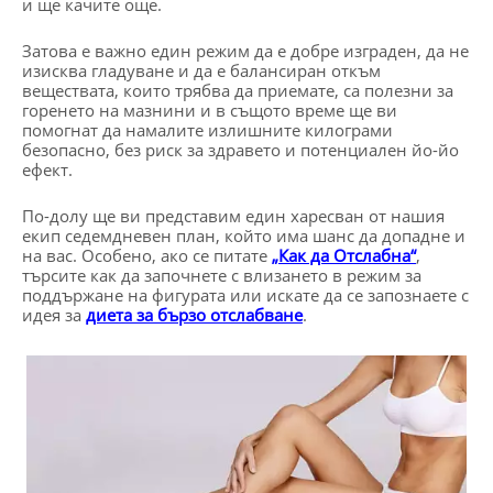
и ще качите още.
Затова е важно един режим да е добре изграден, да не
изисква гладуване и да е балансиран откъм
веществата, които трябва да приемате, са полезни за
горенето на мазнини и в същото време ще ви
помогнат да намалите излишните килограми
безопасно, без риск за здравето и потенциален йо-йо
ефект.
По-долу ще ви представим един харесван от нашия
екип седемдневен план, който има шанс да допадне и
на вас. Особено, ако се питате
„Как да Отслабна“
,
търсите как да започнете с влизането в режим за
поддържане на фигурата или искате да се запознаете с
идея за
диета за бързо отслабване
.