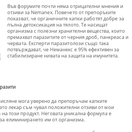
Във форумите почти няма отрицателни мнения и
отзиви за Nemanex. Повечето от препоръките
показват, че органичните капки работят добре за
пълна детоксикация на тялото. Те насищат
организма с полезни хранителни вещества, които
премахват паразитите от черния дроб, панкреаса и
червата. Експерти паразитолози също така
потвърждават, че Неманекс е 95% ефективен за
стабилизиране нивата на защита на имунитета.
аразити
исляне мога уверено да препоръчам капките
ато лекар съм чувал положителни отзиви от мои
 на този продукт. Неговата уникална формула е
 за елиминирането им от организма.