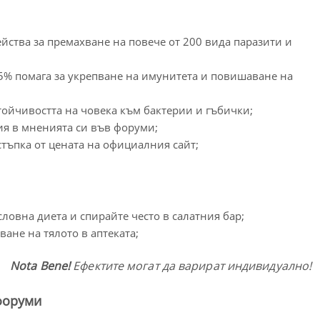
ейства за премахване на повече от 200 вида паразити и
95% помага за укрепване на имунитета и повишаване на
ойчивостта на човека към бактерии и гъбички;
ия в мненията си във форуми;
тъпка от цената на официалния сайт;
овна диета и спирайте често в салатния бар;
ване на тялото в аптеката;
Nota Bene!
Ефектите могат да варират индивидуално!
форуми