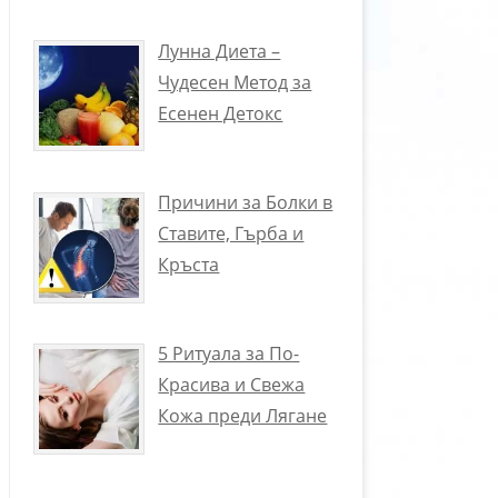
Лунна Диета –
Чудесен Метод за
Есенен Детокс
Причини за Болки в
Ставите, Гърба и
Кръста
5 Ритуала за По-
Красива и Свежа
Кожа преди Лягане