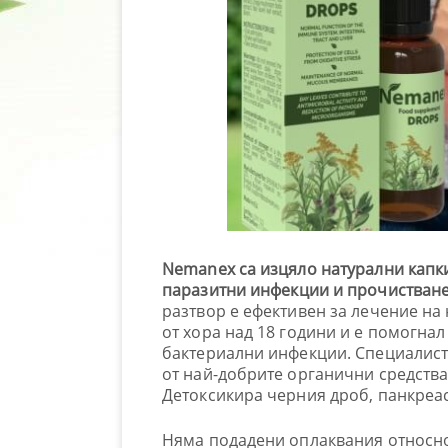
Nemanex са изцяло натурални капки
паразитни инфекции и прочистване
разтвор е ефективен за лечение на
от хора над 18 години и е помогнал
бактериални инфекции. Специалист
от най-добрите органични средства
Детоксикира черния дроб, панкреас
Няма подадени оплаквания относн