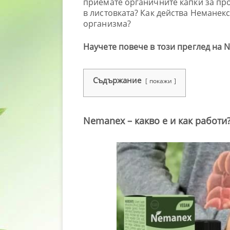
приемате органичните капки за про
в листовката? Как действа Неманек
организма?
Научете повече в този преглед на 
Съдържание
покажи
Nemanex – какво е и как работи