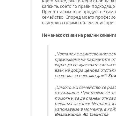
Както мъже, така и жени съобщават
капките, което го прави подходящо 
Препоръчвам този продукт не само 
семейство. Според моето професио
осигурява голямо облекчение при 
Неманекс отзиви на реални клиенти
„Nemanex е единственият ест
премахване на паразитите от 
карат да се чувствате силни 
взех на добра ценова отстъп
на крака за няколко дни!“
Крис
„Цялото ми семейство се раз
от училище. Чувствахме се зл
помогне, за да станем отнов
реклама за капки Nemanex и 
използваме в момента, в кой
Владимиров, 40, Силистра