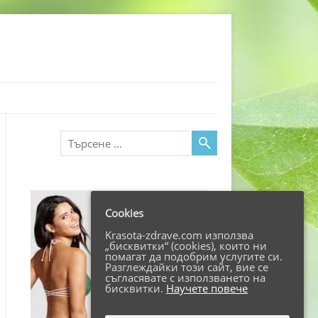
Търсене
Cookies
Krasota-zdrave.com използва
„бисквитки“ (cookies), които ни
помагат да подобрим услугите си.
Разглеждайки този сайт, вие се
съгласявате с използването на
бисквитки.
Научете повече