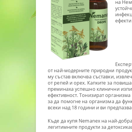
на Нем
устойч
инфекц
ефекти
Експер
от най-модерните природни продук
му състав включва съставки, извле
от репей и орех. Капките за повиш
преминаха успешно клинични изпит
ефективност. Тонизират организма 
за да помогне на организма да фу
всеки над 18 години и ви предпазва
Къде да купя Nemanex на най-добра
легитимните продукти за детоксика