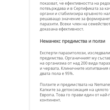
показват, че ефективността на ред
потвърждава и в Сертификата за ка
органи и стабилизира кръвното нал
решаващо значение за формирането
паразити. Всеки член на семейство
доказана ефективност.
Неманекс предимства и ползи
Експерти паразитолози, изследвал
предимства. Органичният му съста
на организма от над 200 вида пара
и червата. Клиничните изпитвания 
двата пола е 95%.
Ползите и предимствата на Nemanex
Капките за детоксикация на цялото 
Европа. Това го прави един от най
континент.