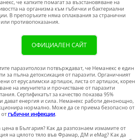
анекс, че капките помагат за възстановяване на
ивостта на организма към гъбички и бактериални
ии. В препоръките няма оплаквания за странични
 или противопоказания.
ОФИЦИАЛЕН САЙТ
тите паразитолози потвърждават, че Неманекс е един
ти за пълна детоксикация от паразити. Органичният
чени от ерусалимски артишок, листа от артишок, корен
аване на имунитета и прочистване от паразити
ания. Сертификатът за качество показва 95%
и дават енергия и сила. Неманекс работи денонощно,
нкционира нормално. Може да се приема безопасно от
 от
гъбични инфекции
.
 цена в България? Как да разпознаем измамите от
ция на цялото тяло във Фрамар, ДМ и eMag? Как да