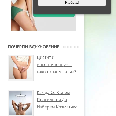
Разбрах!
ПОЧЕРПИ ВДЪХНОВЕНИЕ
Цистит и
инконтиненция –
какво знаем за тях?
Как да Се Къпем
Правилно и Да
Изберем Козметика