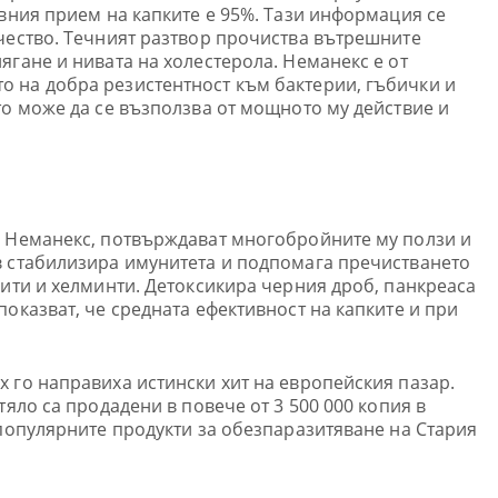
овния прием на капките е 95%. Тази информация се
чество. Течният разтвор прочиства вътрешните
ягане и нивата на холестерола. Неманекс е от
 на добра резистентност към бактерии, гъбички и
то може да се възползва от мощното му действие и
и Неманекс, потвърждават многобройните му ползи и
в стабилизира имунитета и подпомага пречистването
зити и хелминти. Детоксикира черния дроб, панкреаса
показват, че средната ефективност на капките и при
 го направиха истински хит на европейския пазар.
тяло са продадени в повече от 3 500 000 копия в
-популярните продукти за обезпаразитяване на Стария