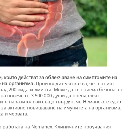
, които действат за облекчаване на симптомите на
 на организма.
Производителят казва, че течният
 над 200 вида хелминти. Може да се приема безопасно
 на повече от 3 500 000 души да преодолеят
ите паразитолози също твърдят, че Неманекс е едно
 за активно повишаване на имунитета на организма.
а и червата.
о работата на Nemanex. Клиничните проучвания