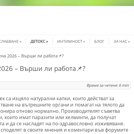
СЛАБВАНЕ
ДЕТОКС
ИНТИМНОСТ
БЛОГ
ЗА НАС
на 2026 – Върши ли работа📌?
026 – Върши ли работа📌?
Време за четене:
6
min
x са изцяло натурални капки, които действат за
тване на вътрешните органи и помагат на тялото да
онира отново нормално. Производителят съветва
и, които имат паразити или хелминти, да получат
та и да се насладят на по-здравословно изживяване.
 споделят в своите мнения и коментари във форумите