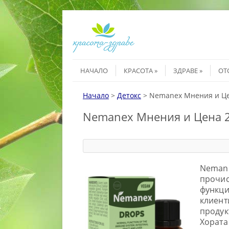
Към съдържанието
Меню
НАЧАЛО
КРАСОТА
ЗДРАВЕ
ОТ
Начало
>
Детокс
>
Nemanex Мнения и Це
Nemanex Мнения и Цена 2
Nemane
прочис
функци
клиент
продук
Хората