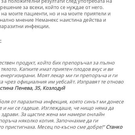
 за положителни резултати след употребата на
решение за всеки, който се нуждае от него.
на моите пациенти, но и на моите приятели и
нално мнение Неманекс наистина действа и
паразитни инфекции.
:
ествен продукт, който бих препоръчал за пълно
тялото. Капките имат приятен плодов вкус и ви
и енергизирани. Моят лекар ми ги препоръча и ги
ка чрез официалния им уебсайт. Изправят те отново
тина Пенева, 35, Козлодуй
боля от паразитна инфекция, която синът ми донесе
е и ни се гадеше. Изглеждаше, че нищо няма да
о здрави. За щастие жена ми намери онлайн
поръча няколко копия. Започнахме да ги
то пристигнаха. Месец по-късно сме добре!“
Станко