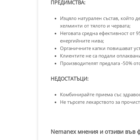
ПРЕДИМСТВА:
Изцяло натурален състав, който д
хелминти от тялото и червата;
Неговата средна ефективност от 
енергийните нива;
Органичните капки повишават уст
Клиентите не са подали оплакван
Производителят предлага -50% отс
НЕДОСТАТЪЦИ:
Комбинирайте приема със здравосл
Не търсете лекарството за прочист
Nemanex мнения и отзиви във 