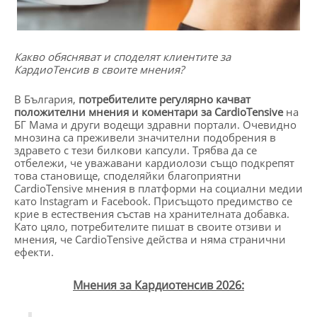
Какво обясняват и споделят клиентите за
КардиоТенсив в своите мнения?
В България,
потребителите регулярно качват
положителни мнения и коментари за
CardioTensive
на
БГ Мама и други водещи здравни портали. Очевидно
мнозина са преживели значителни подобрения в
здравето с тези билкови капсули. Трябва да се
отбележи, че уважавани кардиолози също подкрепят
това становище, споделяйки благоприятни
CardioTensive мнения в платформи на социални медии
като Instagram и Facebook. Присъщото предимство се
крие в естествения състав на хранителната добавка.
Като цяло, потребителите пишат в своите отзиви и
мнения, че CardioTensive действа и няма странични
ефекти.
Мнения за Кардиотенсив 2026: