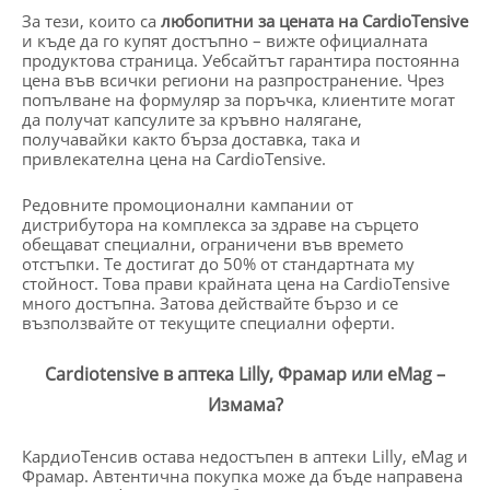
За тези, които са
любопитни за цената на Cardio
Tensive
и къде да го купят достъпно – вижте официалната
продуктова страница. Уебсайтът гарантира постоянна
цена във всички региони на разпространение. Чрез
попълване на формуляр за поръчка, клиентите могат
да получат капсулите за кръвно налягане,
получавайки както бърза доставка, така и
привлекателна цена на CardioTensive.
Редовните промоционални кампании от
дистрибутора на комплекса за здраве на сърцето
обещават специални, ограничени във времето
отстъпки. Те достигат до 50% от стандартната му
стойност. Това прави крайната цена на CardioTensive
много достъпна. Затова действайте бързо и се
възползвайте от текущите специални оферти.
Cardiotensive в aптека Lilly, Фрамар или eMag –
Измама?
КардиоТенсив остава недостъпен в аптеки Lilly, eMag и
Фрамар. Автентична покупка може да бъде направена