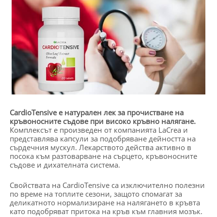
CardioTensive е натурален лек за прочистване на
кръвоносните съдове при високо кръвно налягане.
Комплексът е произведен от компанията LaCrea и
представлява капсули за подобряване дейността на
сърдечния мускул. Лекарството действа активно в
посока към разтоварване на сърцето, кръвоносните
съдове и дихателната система.
Свойствата на CardioTensive са изключително полезни
по време на топлите сезони, защото спомагат за
деликатното нормализиране на налягането в кръвта
като подобряват притока на кръв към главния мозък.