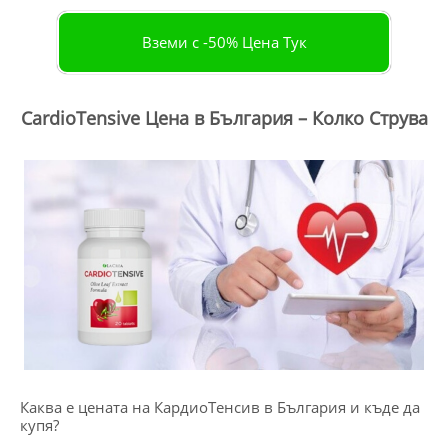
Вземи с -50% Цена Тук
CardioTensive Цена в България – Колко Струва
Каква е цената на КардиоТенсив в България и къде да
купя?