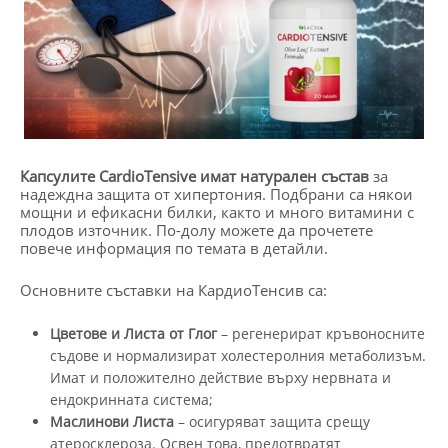
Капсулите CardioT
ensive имат натурален състав
за
надеждна защита от хипертония. Подбрани са някои
мощни и ефикасни билки, както и много витамини с
плодов източник. По-долу можете да прочетете
повече информация по темата в детайли.
Основните съставки на КардиоТенсив са:
Цветове и Листа от Глог
– регенерират кръвоносните
съдове и нормализират холестеролния метаболизъм.
Имат и положително действие върху нервната и
ендокринната система;
Маслинови Листа
– осигуряват защита срещу
атеросклероза. Освен това, предотвратят