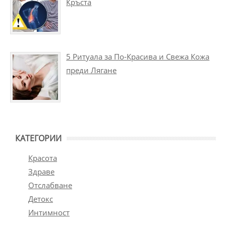
Кръста
5 Ритуала за По-Красива и Свежа Кожа
преди Лягане
КАТЕГОРИИ
Красота
Здраве
Отслабване
Детокс
Интимност