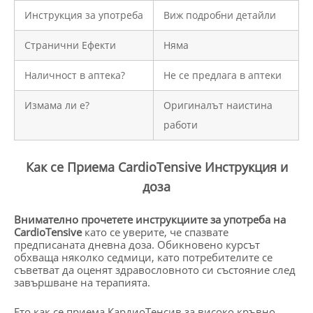
Инструкция за употреба
Виж подробни детайли
Странични Ефекти
Няма
Наличност в аптека?
Не се предлага в аптеки
Измама ли е?
Оригиналът наистина
работи
Как се Приема CardioTensive Инструкция и
доза
Внимателно прочетете инструкциите за употреба на
CardioTensive
като се уверите, че спазвате
предписаната дневна доза. Обикновено курсът
обхваща няколко седмици, като потребителите се
съветват да оценят здравословното си състояние след
завършване на терапията.
Ето как се приема КардиоТенсив за високо кръвно