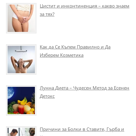
Цистит и инконтиненция – какво знаем
за тях?
Как да Се Къпем Правилно и Да
Изберем Козметика
Лунна Диета – Чудесен Метод за Есенен
Детокс
Причини за Болки в Ставите, Гърба и