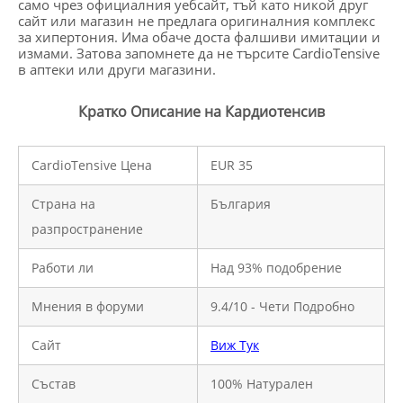
само чрез официалния уебсайт, тъй като никой друг
сайт или магазин не предлага оригиналния комплекс
за хипертония. Има обаче доста фалшиви имитации и
измами. Затова запомнете да не търсите CardioTensive
в аптеки или други магазини.
Кратко Описание на Кардиотенсив
CardioTensive Цена
EUR 35
Страна на
България
разпространение
Работи ли
Над 93% подобрение
Мнения в форуми
9.4/10 - Чети Подробно
Сайт
Виж Тук
Състав
100% Натурален