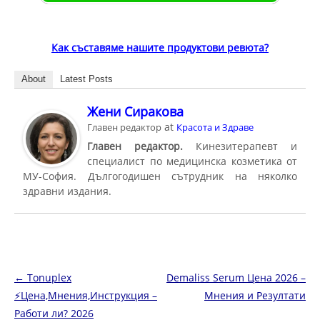
Как съставяме нашите продуктови ревюта?
About
Latest Posts
Жени Сиракова
at
Главен редактор
Красота и Здраве
Главен редактор.
Кинезитерапевт и
специалист по медицинска козметика от
МУ-София. Дългогодишен сътрудник на няколко
здравни издания.
Навигация в публикациите
←
Tonuplex
Demaliss Serum Цена 2026 –
⚡️Цена,Мнения,Инструкция –
Мнения и Резултати
Работи ли? 2026