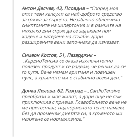
Антон Делчев, 43, Пловдив –
“Според моя
опит тези капсули са най-доброто средство
за грижа за сърцето. Незабавно облекчиха
симптомите на хипертония и в рамките на
няколко дни спрях да се задъхвам при
ходене и катерене на стълби. Дори
разширените вени започнаха да изчезват.
Симеон Костов, 51, Пазарджик –
„КардиоТенсив се оказа изключително
полезен продукт и се радвам, че реших да си
го купя. Вече нямам аритмия и повишен
пулс, а кръвното ми е стабилно всеки ден.“
Донка Лилова, 62, Разград –
„CardioTensive
преобрази и моя живот, а дори още не съм
приключила с приема. Главоболието вече не
ме притеснява, наднорменото тегло намаля,
без да променям диетата си, а кръвното ми
налягане се нормализира.“