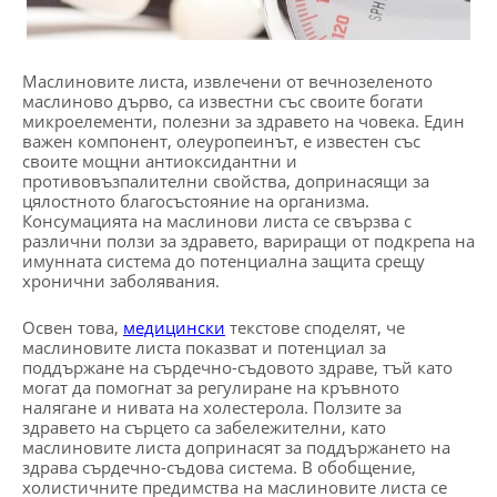
Маслиновите листа, извлечени от вечнозеленото
маслиново дърво, са известни със своите богати
микроелементи, полезни за здравето на човека. Един
важен компонент, олеуропеинът, е известен със
своите мощни антиоксидантни и
противовъзпалителни свойства, допринасящи за
цялостното благосъстояние на организма.
Консумацията на маслинови листа се свързва с
различни ползи за здравето, вариращи от подкрепа на
имунната система до потенциална защита срещу
хронични заболявания.
Освен това,
медицински
текстове споделят, че
маслиновите листа показват и потенциал за
поддържане на сърдечно-съдовото здраве, тъй като
могат да помогнат за регулиране на кръвното
налягане и нивата на холестерола. Ползите за
здравето на сърцето са забележителни, като
маслиновите листа допринасят за поддържането на
здрава сърдечно-съдова система. В обобщение,
холистичните предимства на маслиновите листа се