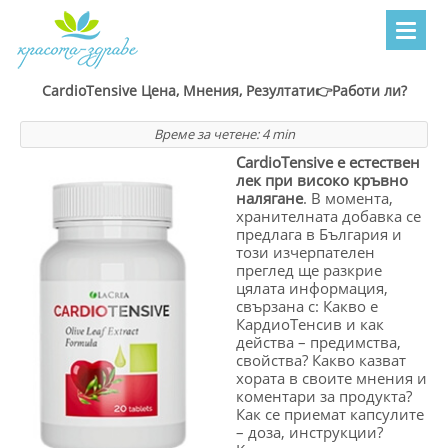
CardioTensive Цена, Мнения, Резултати👉Работи ли?
Време за четене:
4
min
CardioTensive е естествен
лек при високо кръвно
налягане
. В момента,
хранителната добавка се
предлага в България и
този изчерпателен
преглед ще разкрие
цялата информация,
свързана с: Какво е
КардиоТенсив и как
действа – предимства,
свойства? Какво казват
хората в своите мнения и
коментари за продукта?
Как се приемат капсулите
– доза, инструкции?