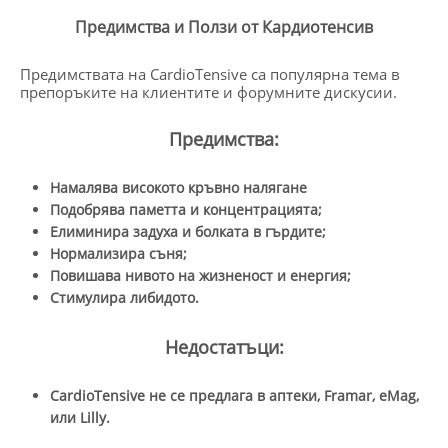
Предимства и Ползи от Кардиотенсив
Предимствата на CardioTensive са популярна тема в
препоръките на клиентите и форумните дискусии.
Предимства:
Намалява високото кръвно налягане
Подобрява паметта и концентрацията;
Елиминира задуха и болката в гърдите;
Нормализира съня;
Повишава нивото на жизненост и енергия;
Стимулира либидото.
Недостатъци:
CardioTensive
не се предлага в аптеки, Framar, e
Mag,
или Lilly.