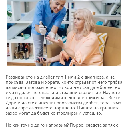
Развиването на диабет тип 1 или 2 е диагноза, а не
присъда. Затова и хората, които страдат от него трябва
да мислят положително. Никой не иска да е болен, но
има и далеч по-опасни и страшни състояние. Научете
се да полагате необходимите дневни грижи за себе си.
Дори и да сте с инсулиновозависим диабет, това няма
да ви спре да живеете нормално. Нивата на кръвната
захар могат да бъдат контролирани успешно.
Но как точно да го направим? Първо, следете за тях с