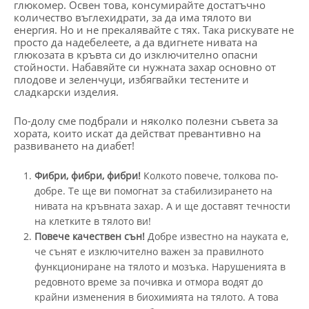
глюкомер. Освен това, консумирайте достатъчно
количество въглехидрати, за да има тялото ви
енергия. Но и не прекалявайте с тях. Така рискувате не
просто да надебелеете, а да вдигнете нивата на
глюкозата в кръвта си до изключително опасни
стойности. Набавяйте си нужната захар основно от
плодове и зеленчуци, избягвайки тестените и
сладкарски изделия.
По-долу сме подбрали и няколко полезни съвета за
хората, които искат да действат превантивно на
развиването на диабет!
Фибри, фибри, фибри!
Колкото повече, толкова по-
добре. Те ще ви помогнат за стабилизирането на
нивата на кръвната захар. А и ще доставят течности
на клетките в тялото ви!
Повече качествен сън!
Добре известно на науката е,
че сънят е изключително важен за правилното
функциониране на тялото и мозъка. Нарушенията в
редовното време за почивка и отмора водят до
крайни изменения в биохимията на тялото. А това