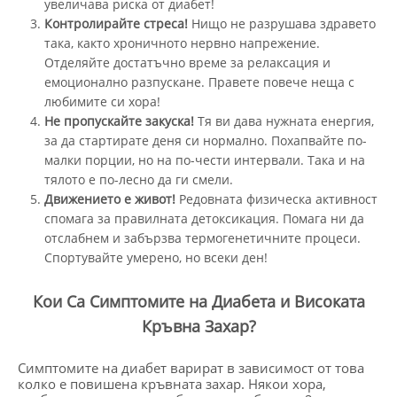
увеличава риска от диабет!
Контролирайте стреса!
Нищо не разрушава здравето
така, както хроничното нервно напрежение.
Отделяйте достатъчно време за релаксация и
емоционално разпускане. Правете повече неща с
любимите си хора!
Не пропускайте закуска!
Тя ви дава нужната енергия,
за да стартирате деня си нормално. Похапвайте по-
малки порции, но на по-чести интервали. Така и на
тялото е по-лесно да ги смели.
Движението е живот!
Редовната физическа активност
спомага за правилната детоксикация. Помага ни да
отслабнем и забързва термогенетичните процеси.
Спортувайте умерено, но всеки ден!
Кои Са Симптомите на Диабета и Високата
Кръвна Захар?
Симптомите на диабет варират в зависимост от това
колко е повишена кръвната захар. Някои хора,