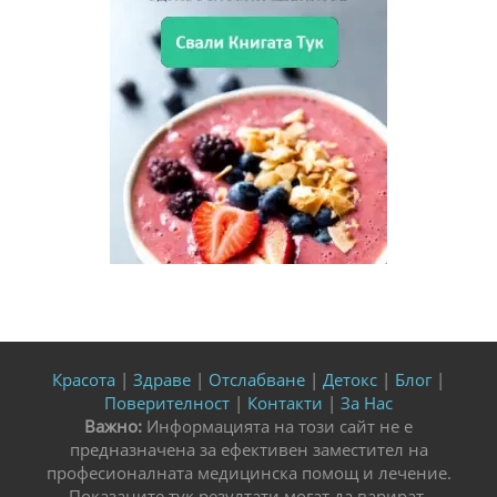
Красота
|
Здраве
|
Отслабване
|
Детокс
|
Блог
|
Поверителност
|
Контакти
|
За Нас
Важно:
Информацията на този сайт не е
предназначена за ефективен заместител на
професионалната медицинска помощ и лечение.
Показаните тук резултати могат да варират.