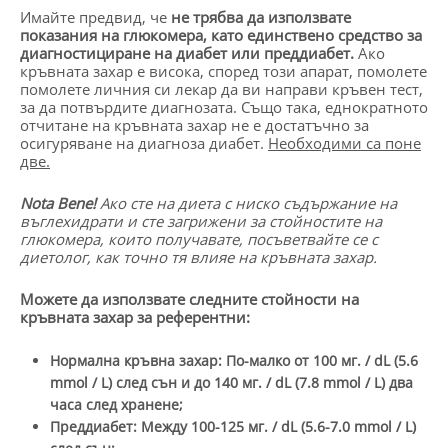
Имайте предвид, че
не трябва да използвате
показания на глюкомера, като единствено средство за
диагностициране на диабет или преддиабет.
Ако
кръвната захар е висока, според този апарат, помолете
помолете личния си лекар да ви направи кръвен тест,
за да потвърдите диагнозата. Също така, еднократното
отчитане на кръвната захар не е достатъчно за
осигуряване на диагноза диабет.
Необходими са поне
две.
Nota Bene!
Ако сте на диета с ниско съдържание на
въглехидрати и сте загрижени за стойностите на
глюкомера, които получавате, посъветвайте се с
диетолог, как точно тя влияе на кръвната захар.
Можете да използвате следните стойности на
кръвната захар за референтни:
Нормална кръвна захар: По-малко от 100 мг. / dL (5.6
mmol / L) след сън и до 140 мг. / dL (7.8 mmol / L) два
часа след хранене;
Преддиабет: Между 100-125 мг. / dL (5.6-7.0 mmol / L)