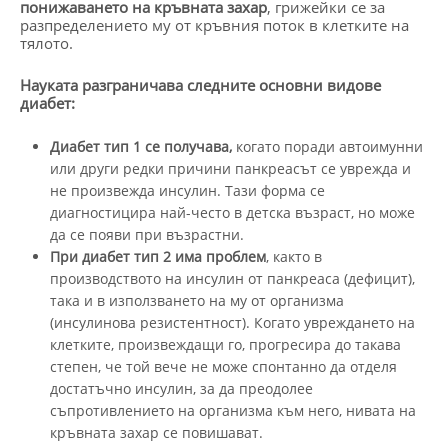
понижаването на кръвната захар
, грижейки се за
разпределението му от кръвния поток в клетките на
тялото.
Науката разграничава следните основни видове
диабет:
Диабет тип 1 се получава,
когато поради автоимунни
или други редки причини панкреасът се уврежда и
не произвежда инсулин. Тази форма се
диагностицира най-често в детска възраст, но може
да се появи при възрастни.
При диабет тип 2 има проблем
, както в
производството на инсулин от панкреаса (дефицит),
така и в използването на му от организма
(инсулинова резистентност). Когато увреждането на
клетките, произвеждащи го, прогресира до такава
степен, че той вече не може спонтанно да отделя
достатъчно инсулин, за да преодолее
съпротивлението на организма към него, нивата на
кръвната захар се повишават.