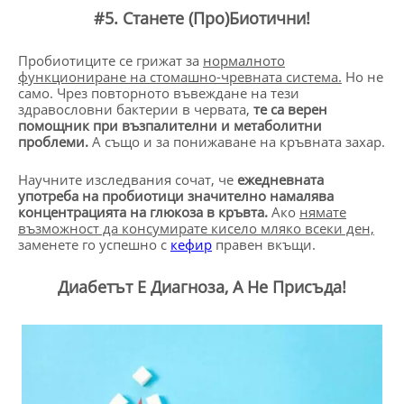
#5. Станете (Про)Биотични!
Пробиотиците се грижат за
нормалното
функциониране на стомашно-чревната система.
Но не
само. Чрез повторното въвеждане на тези
здравословни бактерии в червата,
те са верен
помощник при възпалителни и метаболитни
проблеми.
А също и за понижаване на кръвната захар.
Научните изследвания сочат, че
ежедневната
употреба на пробиотици значително намалява
концентрацията на глюкоза в кръвта.
Ако
нямате
възможност да консумирате кисело мляко всеки ден,
заменете го успешно с
кефир
правен вкъщи.
Диабетът Е Диагноза, А Не Присъда!