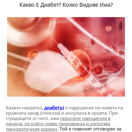
Какво Е Диабет? Колко Видове Има?
Казано накратко,
диабетът
е нарушение на нивата на
кръвната захар (глюкоза) и инсулина в кръвта. При
страдащите от него, има
сериозни нарушения в
начина, по който човек произвежда и използва
панкреатичния хормон.
Той е главният отговорен за