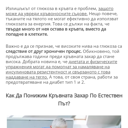
Излишъкът от глюкоза в кръвта е проблем,
защото
може да увреди кръвоносните съдове.
Нещо повече,
тъканите на тялото не могат ефективно да използват
глюкозата за енергия. Това се дължи на факта, че
твърде много от нея остава в кръвта, вместо да
попадне в клетките.
Важно е да се признае, че високите нива на глюкоза са
следствие от друг хроничен процес.
Обикновено, той
продължава години преди кръвната захар да стане
висока. Добрата новина е, че
диетата и физическите
упражнения могат да помогнат за намаляване на
инсулиновата резистентност и свързаното с това
наддаване на тегло.
А това, от своя страна, работи за
предотвратяване на диабет тип 1 и 2.
Как Да Понижим Кръвната Захар По Естествен
Път?