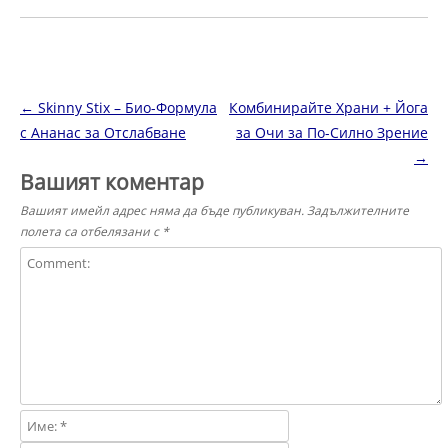
Навигация в публикациите
←
Skinny Stix – Био-Формула
Комбинирайте Храни + Йога
с Ананас за Отслабване
за Очи за По-Силно Зрение
→
Вашият коментар
Вашият имейл адрес няма да бъде публикуван.
Задължителните
полета са отбелязани с
*