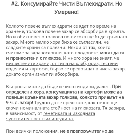
#2. Консумирайте Чисти Въглехидрати, Но
Умерено!
Колкото повече въглехидрати се ядат по време на
хранене, толкова повече захар се абсорбира в кръвта.
Но и обикновено толкова по-висока ще бъде кръвната
захар. Mного малко хора биха се съгласили, че
сладките храни са полезни. Някои от тях, които
считаме за здравословни, като плодовете,
могат да са
и пренаситени с глюкоза.
И много хора не знаят, че
нишестените храни, от типа на хляб, ориз, тестени
изделия и картофи, бързо се превръщат в чиста захар,
докато организмът ги абсорбира.
Въпросът може да бъде и чисто индивидуален.
При
определени хора, консумацията на картофи може да
повиши кръвната захар толкова, колкото приемът на
9 ч. л. захар!
Трудно да се предскаже, как точно ще
скочи номиналната стойност на глюкозата. Тя варира,
в зависимост, от
генетиката и изходната
чувствителност към инсулина.
При всички положения,
не е препоръчително да