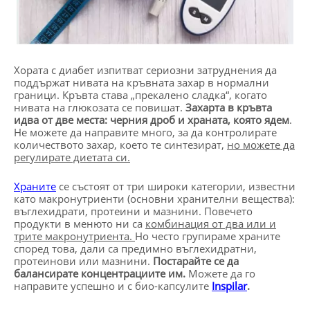
Хората с диабет изпитват сериозни затруднения да
поддържат нивата на кръвната захар в нормални
граници. Кръвта става „прекалено сладка“, когато
нивата на глюкозата се повишат.
Захарта в кръвта
идва от две места: черния дроб и храната, която ядем
.
Не можете да направите много, за да контролирате
количеството захар, което те синтезират,
но можете да
регулирате диетата си.
Храните
се състоят от три широки категории, известни
като макронутриенти (основни хранителни вещества):
въглехидрати, протеини и мазнини. Повечето
продукти в менюто ни са
комбинация от два или и
трите макронутриента.
Но често групираме храните
според това, дали са предимно въглехидратни,
протеинови или мазнини.
Постарайте се да
балансирате концентрациите им.
Можете да го
направите успешно и с био-капсулите
Inspilar
.