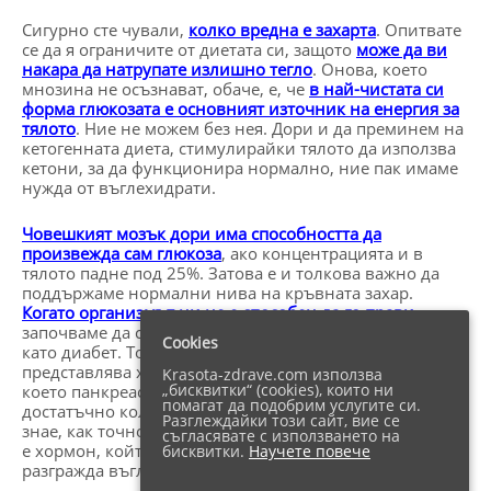
Сигурно сте чували,
колко вредна е захарта
. Опитвате
се да я ограничите от диетата си, защото
може да ви
накара да натрупате излишно тегло
. Онова, което
мнозина не осъзнават, обаче, е, че
в най-чистата си
форма глюкозата е основният източник на енергия за
тялото
. Ние не можем без нея. Дори и да преминем на
кетогенната диета, стимулирайки тялото да използва
кетони, за да функционира нормално, ние пак имаме
нужда от въглехидрати.
Човешкият мозък дори има способността да
произвежда сам глюкоза
, ако концентрацията и в
тялото падне под 25%. Затова е и толкова важно да
поддържаме нормални нива на кръвната захар.
Когато организмът ни не е способен да го прави
, ние
започваме да страдаме от състояние, известно още и
Cookies
като диабет. Той бива 2 основни типа – 1 и 2. Той
представлява хронично автоимунно заболяване, при
Krasota-zdrave.com използва
„бисквитки“ (cookies), които ни
което панкреасът не е способен да произведе
помагат да подобрим услугите си.
достатъчно количество инсулин. Или пък тялото не
Разглеждайки този сайт, вие се
знае, как точно да го накара да стигне до клетките. Той
съгласявате с използването на
е хормон, който организмът произвежда, когато
бисквитки.
Научете повече
разгражда въглехидратите в организма.