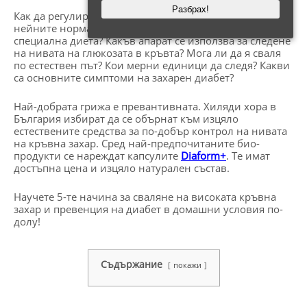
Разбрах!
Как да регулирам кръвната захар и кои точно са
нейните нормални нива? Трябва ли да спазвам
специална диета? Какъв апарат се използва за следене
на нивата на глюкозата в кръвта? Мога ли да я сваля
по естествен път? Кои мерни единици да следя? Какви
са основните симптоми на захарен диабет?
Най-добрата грижа е превантивната. Хиляди хора в
България избират да се обърнат към изцяло
естествените средства за по-добър контрол на нивата
на кръвна захар. Сред най-предпочитаните био-
продукти се нареждат капсулите
Diaform+
. Те имат
достъпна цена и изцяло натурален състав.
Научете 5-те начина за сваляне на високата кръвна
захар и превенция на диабет в домашни условия по-
долу!
Съдържание
покажи