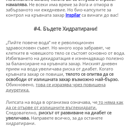
намалява.
Не всеки има време за йога и отмора в
забързаното ни ежедневие. Но био-капсулите за
контрол на кръвната захар
Inspilar
са винаги до вас!
#4. Бъдете Хидратирани!
„Пийте повече вода“ не е революционен
здравословен съвет. Но много хора забравят, че
клетките в човешкото тяло се състоят основно от вода.
Избягването на дехидратация е изненадващо полезно
за балансиране на кръвната захар. Ниският дневен
прием на вода увеличава риска от диабет. Когато
кръвната захар се повиши,
тялото се опитва да се
освободи от излишната захар възможно най-бързо.
Обикновено,
това се изразява чрез повишена
диуретика.
Липсата на вода в организма означава, че
то няма как
да се отърве от излишните въглехидрати.
Следователно,
рискът от развиване на диабет се
увеличава.
Направете всичко, за да останете
хидратирани.