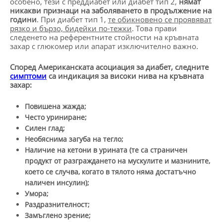
особено, тези с преддиабет или диабет тип 2,
нямат
никакви признаци на заболяването в продължение на
години
. При диабет тип 1,
те обикновено се проявяват
рязко и бързо, бидейки по-тежки
. Това прави
следенето на референтните стойности на кръвната
захар с глюкомер или апарат изключително важно.
Според Американската асоциация за диабет, следните
симптоми
са индикация за високи нива на кръвната
захар:
Повишена жажда;
Често уриниране;
Силен глад;
Необяснима загуба на тегло;
Наличие на кетони в урината (те са страничен
продукт от разграждането на мускулите и мазнините,
което се случва, когато в тялото няма достатъчно
наличен инсулин);
Умора;
Раздразнителност;
Замъглено зрение;