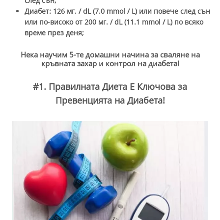
след сън;
Диабет: 126 мг. / dL (7.0 mmol / L) или повече след сън
или по-високо от 200 мг. / dL (11.1 mmol / L) по всяко
време през деня;
Нека научим 5-те домашни начина за сваляне на
кръвната захар и контрол на диабета!
#1. Правилната Диета Е Ключова за
Превенцията на Диабета!