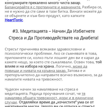
консумирате прекалено много чиста захар
.
Балансирайте я с протеините и мазнините.
Разбира се,
не е нужно да сте сами в тази битка. Винаги можете да
се обърнете и към био-продукт, като капките
HeartTonic
.
#3. Медитацията – Начин Да Избегнете
Стреса и Да Противодействате на Диабета!
Стресът причинява всякакви здравословни и
психологически проблеми. Ако се съмнявате в това,
припомнете си, колко пъти лошият ден ви е карал да
кажете нещо, за което сте съжалявали. Освен това,
той
влияе и на избора на храна
. Логично,
може да
повиши и нивата на кръвна захар.
Затова е и
препоръчително да направите всичко възможно, за да
намалите нивата на тревожност.
Чудесен начин за намаляване на стреса е
медитацията. Редица проучвания сочат, че
тя
намалява общата тревожност, дори и в единични
случаи
.
Отделяйки време да „изчистите“ ума си от
негативните мисли, тялото ви се отпуска и стресът