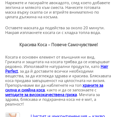
Нарежете и пасирайте авокадото, след което добавете
зехтина и млякото към сместа. Нанесете готовата
маска върху скалпа си и втрийте внимателно по
цялата дължина на косъма.
Оставете маската да подейства за около 20 минути.
Накрая изплакнете косата си с хладка топла вода.
Красива Коса – Повече Самочувствие!
Косата е основен елемент от външния ни вид.
Грижата и защитата на косата трябва да се извършват
редовно. Използвайте натурални продукти, като
Hair
Perfect
, за да й доставите всички необходими
вещества, за да изглежда здрава и красива. Бляскавата
коса придава завършеност на цялостната ни визия.
Препоръчваме ви да наблегнете на топ
храните за
силна и сияйна коса
, както и да се запознаете с
методите за висококачествена грижа
. Мечтата за
здрава, бляскава и подхранена коса не е мит, а
реалност!
Цистит и инконтиненция – какво