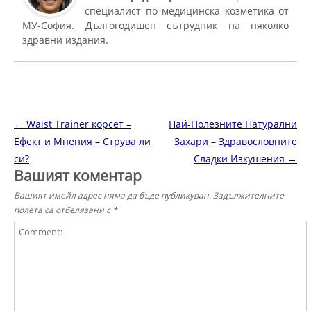
специалист по медицинска козметика от
МУ-София. Дългогодишен сътрудник на няколко
здравни издания.
Навигация в публикациите
←
Waist Trainer корсет –
Най-Полезните Натурални
Ефект и Мнения – Струва ли
Захари – Здравословните
си?
Сладки Изкушения
→
Вашият коментар
Вашият имейл адрес няма да бъде публикуван.
Задължителните
полета са отбелязани с
*