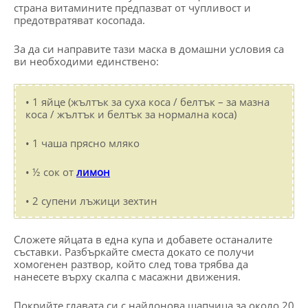
страна витамините предпазват от чупливост и
предотвратяват косопада.
За да си направите тази маска в домашни условия са
ви необходими единствено:
• 1 яйце (жълтък за суха коса / белтък – за мазна
коса / жълтък и белтък за нормална коса)
• 1 чаша прясно мляко
• ½ сок от
лимон
• 2 супени лъжици зехтин
Сложете яйцата в една купа и добавете останалите
съставки. Разбъркайте сместа докато се получи
хомогенен разтвор, който след това трябва да
нанесете върху скалпа с масажни движения.
Покрийте главата си с найлонова шапчица за около 20