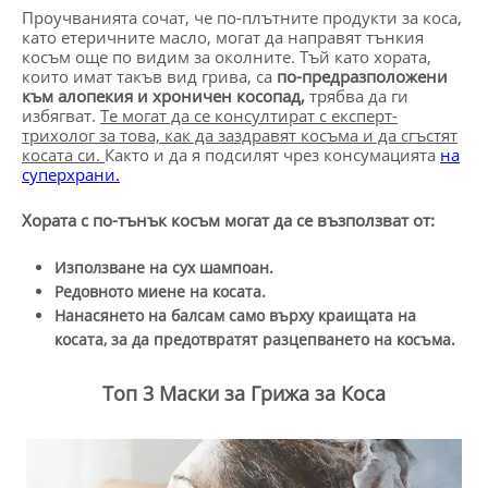
Проучванията сочат, че по-плътните продукти за коса,
като етеричните масло, могат да направят тънкия
косъм още по видим за околните. Тъй като хората,
които имат такъв вид грива, са
по-предразположени
към алопекия и хроничен косопад,
трябва да ги
избягват.
Те могат да се консултират с експерт-
трихолог за това, как да заздравят косъма и да сгъстят
косата си.
Както и да я подсилят чрез консумацията
на
суперхрани.
Хората с по-тънък косъм могат да се възползват от:
Използване на сух шампоан.
Редовното миене на косата.
Нанасянето на балсам само върху краищата на
косата, за да предотвратят разцепването на косъма.
Топ 3 Маски за Грижа за Коса