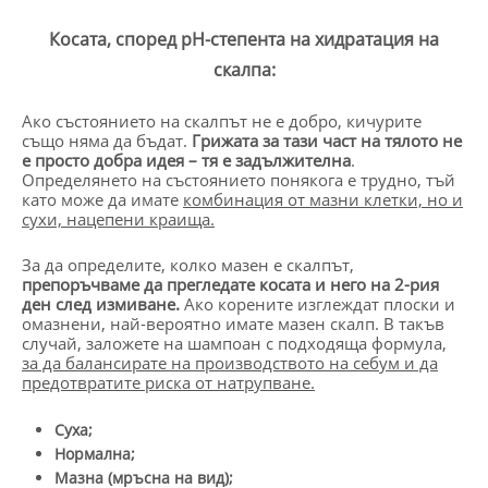
Косата, според pH-степента на хидратация на
скалпа:
Ако състоянието на скалпът не е добро, кичурите
също няма да бъдат.
Грижата за тази част на тялото не
е просто добра идея – тя е задължителна
.
Определянето на състоянието понякога е трудно, тъй
като може да имате
комбинация от мазни клетки, но и
сухи, нацепени краища.
За да определите, колко мазен е скалпът,
препоръчваме да прегледате косата и него на 2-рия
ден след измиване.
Ако корените изглеждат плоски и
омазнени, най-вероятно имате мазен скалп. В такъв
случай, заложете на шампоан с подходяща формула,
за да балансирате на производството на себум и да
предотвратите риска от натрупване.
Суха;
Нормална;
Мазна (мръсна на вид);