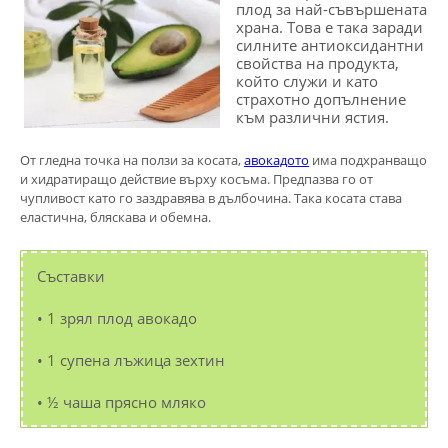
плод за най-съвършената
храна. Това е така заради
силните антиоксидантни
свойства на продукта,
който служи и като
страхотно допълнение
към различни ястия.
От гледна точка на ползи за косата,
авокадото
има подхранващо
и хидратиращо действие върху косъма. Предпазва го от
чупливост като го заздравява в дълбочина. Така косата става
еластична, бляскава и обемна.
Съставки
• 1 зрял плод авокадо
• 1 супена лъжица зехтин
• ½ чаша прясно мляко