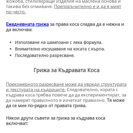
жожоба, стилизиращи изделия на маслена основа и
такива без отмиване.
Препоръчително е и да я мият
по-често.
Ежедневната грижа
за права коса следва да е нежна и
да включва:
Използване на шампоани с лека формула.
Внимателно изсушаване на косата с кърпа.
Последователно разресване.
Грижа за Къдравата Коса
Прекомерното разресване може да увреди структурата
и текстурата на къдриците.
Следователно, хората с
къдрава коса трябва повече да да експериментират, за
да намерят правилното я изчеткат правилно.
Тя може
да се мие по-рядко от правата грива.
Някои други съвети за грижа за къдрава коса
включват: