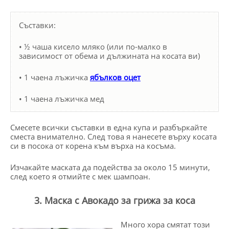
Съставки:
• ½ чаша кисело мляко (или по-малко в
зависимост от обема и дължината на косата ви)
• 1 чаена лъжичка
ябълков оцет
• 1 чаена лъжичка мед
Смесете всички съставки в една купа и разбъркайте
сместа внимателно. След това я нанесете върху косата
си в посока от корена към върха на косъма.
Изчакайте маската да подейства за около 15 минути,
след което я отмийте с мек шампоан.
3. Маска с Авокадо за грижа за коса
Много хора смятат този