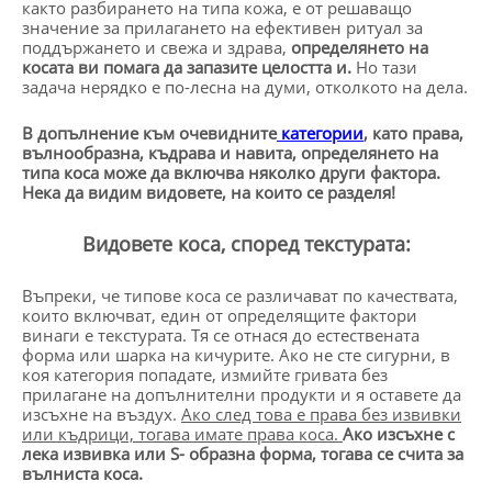
както разбирането на типа кожа, е от решаващо
значение за прилагането на ефективен ритуал за
поддържането и свежа и здрава,
определянето на
косата ви помага да запазите целостта и.
Но тази
задача нерядко е по-лесна на думи, отколкото на дела.
В допълнение към очевидните
категории
,
като права,
вълнообразна, къдрава и навита, определянето на
типа коса може да включва няколко други фактора.
Нека да видим видовете, на които се разделя!
Видовете коса, според текстурата:
Въпреки, че типове коса се различават по качествата,
които включват, един от определящите фактори
винаги е текстурата. Тя се отнася до естествената
форма или шарка на кичурите. Ако не сте сигурни, в
коя категория попадате, измийте гривата без
прилагане на допълнителни продукти и я оставете да
изсъхне на въздух.
Ако след това е права без извивки
или къдрици, тогава имате права коса.
Ако изсъхне с
лека извивка или S- образна форма, тогава се счита за
вълниста коса.