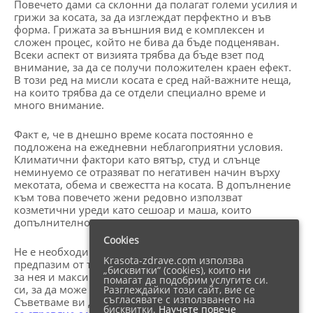
Повечето дами са склонни да полагат големи усилия и
грижи за косата, за да изглеждат перфектно и във
форма. Грижата за външния вид е комплексен и
сложен процес, който не бива да бъде подценяван.
Всеки аспект от визията трябва да бъде взет под
внимание, за да се получи положителен краен ефект.
В този ред на мисли косата е сред най-важните неща,
на които трябва да се отдели специално време и
много внимание.
Факт е, че в днешно време косата постоянно е
подложена на ежедневни неблагоприятни условия.
Климатични фактори като вятър, студ и слънце
неминуемо се отразяват по негативен начин върху
мекотата, обема и свежестта на косата. В допълнение
към това повечето жени редовно използват
козметични уреди като сешоар и маша, които
допълнително вредят на косъма.
Cookies
Не е необходимо да се опитваме на всяка цена да се
Krasota-zdrave.com използва
предпазим от тези фактори, но е важно за де грижим
„бисквитки“ (cookies), които ни
за нея и максимално да заздравим и подсилим косата
помагат да подобрим услугите си.
си, за да може тя да остане в перфектна форма.
Разглеждайки този сайт, вие се
съгласявате с използването на
Съветваме ви да се запознаете дори с
няколко трика
бисквитки.
Научете повече