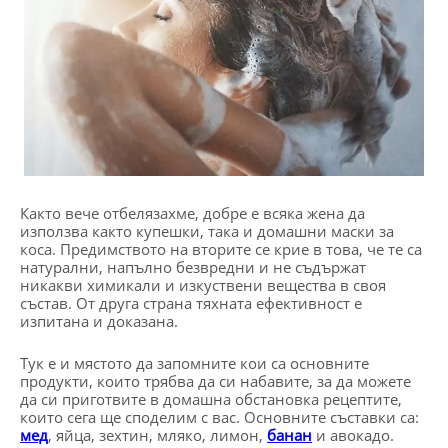
Както вече отбелязахме, добре е всяка жена да
използва както купешки, така и домашни маски за
коса. Предимството на вторите се крие в това, че те са
натурални, напълно безвредни и не съдържат
никакви химикали и изкуствени вещества в своя
състав. От друга страна тяхната ефективност е
изпитана и доказана.
Тук е и мястото да запомните кои са основните
продукти, които трябва да си набавите, за да можете
да си приготвите в домашна обстановка рецептите,
които сега ще споделим с вас. Основните съставки са:
мед
, яйца, зехтин, мляко, лимон,
банан
и авокадо.