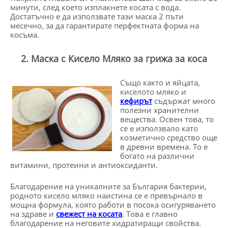
минути, след което изплакнете косата с вода.
Достатъчно е да използвате тази маска 2 пъти
месечно, за да гарантирате перфектната форма на
косъма.
2. Маска с Кисело Мляко за грижа за коса
Също както и яйцата,
киселото мляко и
кефирът
съдържат много
полезни хранителни
вещества. Освен това, то
се е използвало като
козметично средство още
в древни времена. То е
богато на различни
витамини, протеини и антиоксиданти.
Благодарение на уникалните за България бактерии,
родното кисело мляко наистина се е превърнало в
мощна формула, която работи в посока осигуряването
на здраве и
свежест на косата
. Това е главно
благодарение на неговите хидратиращи свойства.