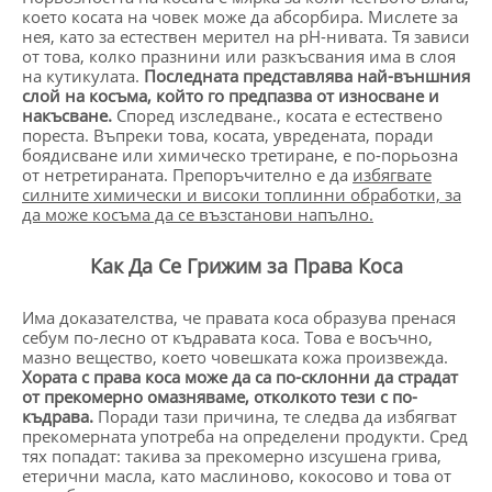
което косата на човек може да абсорбира. Мислете за
нея, като за естествен мерител на pH-нивата. Тя зависи
от това, колко празнини или разкъсвания има в слоя
на кутикулата.
Последната представлява най-външния
слой на косъма, който го предпазва от износване и
накъсване.
Според изследване., косата е естествено
пореста. Въпреки това, косата, увредената, поради
боядисване или химическо третиране, е по-порьозна
от нетретираната. Препоръчително е да
избягвате
силните химически и високи топлинни обработки, за
да може косъма да се възстанови напълно.
Как Да Се Грижим за Права Коса
Има доказателства, че правата коса образува пренася
себум по-лесно от къдравата коса. Това е восъчно,
мазно вещество, което човешката кожа произвежда.
Хората с права коса може да са по-склонни да страдат
от прекомерно омазняваме, отколкото тези с по-
къдрава.
Поради тази причина, те следва да избягват
прекомерната употреба на определени продукти. Сред
тях попадат: такива за прекомерно изсушена грива,
етерични масла, като маслиново, кокосово и това от