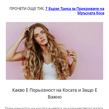
ПРОЧЕТИ ОЩЕ ТУК:
7 Бързи Трикa за Прикриване на
Мръсната Коса
Какво Е Порьозност на Косата и Защо Е
Важно
Порьозността на косата е мярка за количеството влага,