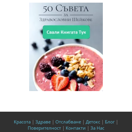
Красота
|
Здраве
|
Отслабване
|
Детокс
|
Блог
|
Поверителност
|
Контакти
|
За Нас