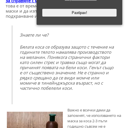
за справяне с мръсната коса
. Най-добрият начин за
това е от време на време да се правят специални
маски и да използват натурални продукти за
Разбрах!
подхранване и хидратация като
Hair Perfecta
.
Знаете ли че?
Бялата коса се образува защото с течение на
годините тялото намалява производството
на меланин. Понякога странични фактори
като силен стрес и травма също могат да
причинят появата на бели коси. Генът също
е от съществено значение. Не е странно и
рядко срещано да се види момче или
момиче в тинейнджърска възраст, но с
частично побелели коси.
Важно е всички дами да
запомнят, че използването на
маска за коса 2-3 пъти
годишно съвсем не е