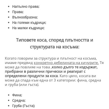
Напълно права;
Права;
Вълнообразна;
На големи къдрици;
На малки къдрици;
Типовете коса, според плътността и
структурата на косъма:
Когато говорим за структура и плътност на косъма,
имаме предвид
конкретно дебелината на кичурите.
Тя
може да повлияе на това ,
колко дълго те издържат,
прибрани в различни прически и реагират с
определени продукти за коса
. Като цяло, косата ви
може да спада към една от 3 категории: фина, средна
и груба (или гъста).
Фина;
Средна;
Груба (Гъста);