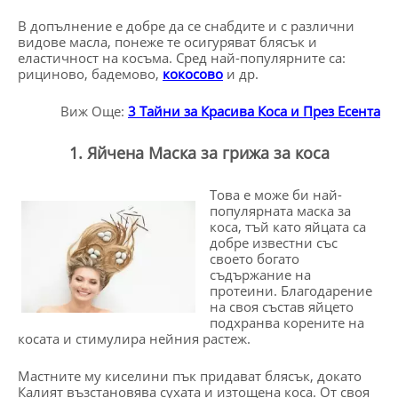
В допълнение е добре да се снабдите и с различни
видове масла, понеже те осигуряват блясък и
еластичност на косъма. Сред най-популярните са:
рициново, бадемово,
кокосово
и др.
Виж Още:
3 Тайни за Красива Коса и През Есента
1. Яйчена Маска за грижа за коса
Това е може би най-
популярната маска за
коса, тъй като яйцата са
добре известни със
своето богато
съдържание на
протеини. Благодарение
на своя състав яйцето
подхранва корените на
косата и стимулира нейния растеж.
Мастните му киселини пък придават блясък, докато
Калият възстановява сухата и изтощена коса. От своя