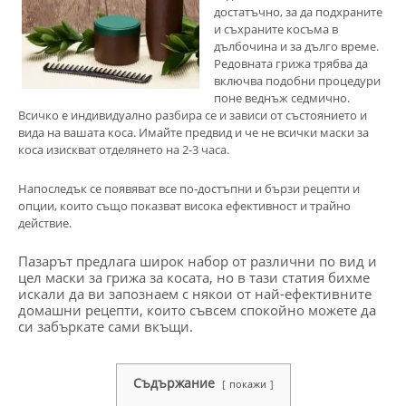
достатъчно, за да подхраните
и съхраните косъма в
дълбочина и за дълго време.
Редовната грижа трябва да
включва подобни процедури
поне веднъж седмично.
Всичко е индивидуално разбира се и зависи от състоянието и
вида на вашата коса. Имайте предвид и че не всички маски за
коса изискват отделянето на 2-3 часа.
Напоследък се появяват все по-достъпни и бързи рецепти и
опции, които също показват висока ефективност и трайно
действие.
Пазарът предлага широк набор от различни по вид и
цел маски за грижа за косата, но в тази статия бихме
искали да ви запознаем с някои от най-ефективните
домашни рецепти, които съвсем спокойно можете да
си забъркате сами вкъщи.
Съдържание
покажи