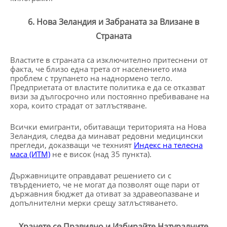
6. Нова Зеландия и Забраната за Влизане в
Страната
Властите в страната са изключително притеснени от
факта, че близо една трета от населението има
проблем с трупането на наднормено тегло.
Предприетата от властите политика е да се отказват
визи за дългосрочно или постоянно пребиваване на
хора, които страдат от затлъстяване.
Всички емигранти, обитаващи територията на Нова
Зеландия, следва да минават редовни медицински
прегледи, доказващи че техният
Индекс на телесна
маса (ИТМ)
не е висок (над 35 пункта).
Държавниците оправдават решението си с
твърдението, че не могат да позволят още пари от
държавния бюджет да отиват за здравеопазване и
допълнителни мерки срещу затлъстяването.
Хранете се Правилно и Избирайте Натуралните