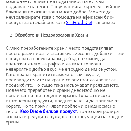
компоненти влияят на податливостта ви към
наддаване на тегло. Проучванията върху еднояйчни
близнаци показват това много добре. Можете да
неутрализирате това с помощта на ефикасен био-
продукт за отслабване като
SirtFood Diet
например.
Обработени Нездравословни Храни
Силно преработените храни често представляват
просто рафинирани съставки, смесени с добавки. Тези
продукти са проектирани да бъдат евтини, да
издържат дълго на рафта и да имат толкова
невероятно добър вкус, че е трудно да им се устои.
Като правят храните възможно най-вкусни,
производителите на храни се опитват да увеличат
продажбите. Но също така насърчават преяждането.
Повечето преработени храни днес изобщо не
приличат на пълноценни храни. Това са високо
инженерни продукти, предназначени да привличат
хората, но те причиняват проблеми с наднормено
тегло.
Keto Diet е билков продукт
, който контролира
апетита и редуцира нуждата от консумация на вредни
храни.