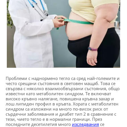
Проблеми с наднормено тегло са сред най-големите и
често срещани състояния в световен мащаб. Това се
свързва с няколко взаимообвързани състояния, общо
известни като метаболитен синдром. Те включват
високо кръвно налягане, повишена кръвна захар и
лош липиден профил в кръвта. Хората с метаболитен
синдром са изложени на много по-висок риск от
сърдечни заболявания и диабет тип 2 в сравнение с
тези, чието тегло е в нормални граници. През
последните десетилетия много
изследвания
се