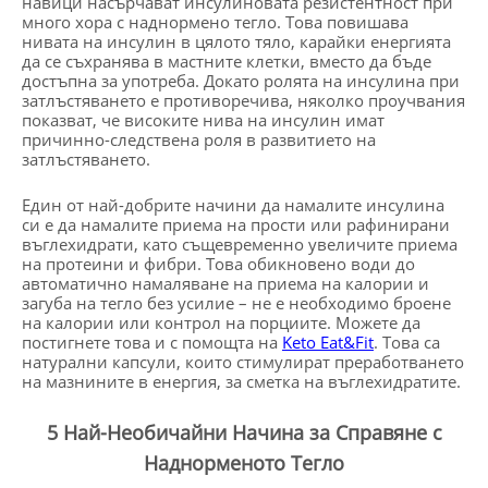
навици насърчават инсулиновата резистентност при
много хора с наднормено тегло. Това повишава
нивата на инсулин в цялото тяло, карайки енергията
да се съхранява в мастните клетки, вместо да бъде
достъпна за употреба. Докато ролята на инсулина при
затлъстяването е противоречива, няколко проучвания
показват, че високите нива на инсулин имат
причинно-следствена роля в развитието на
затлъстяването.
Един от най-добрите начини да намалите инсулина
си е да намалите приема на прости или рафинирани
въглехидрати, като същевременно увеличите приема
на протеини и фибри. Това обикновено води до
автоматично намаляване на приема на калории и
загуба на тегло без усилие – не е необходимо броене
на калории или контрол на порциите. Можете да
постигнете това и с помощта на
Keto Eat&Fit
. Това са
натурални капсули, които стимулират преработването
на мазнините в енергия, за сметка на въглехидратите.
5 Най-Необичайни Начина за Справяне с
Наднорменото Тегло