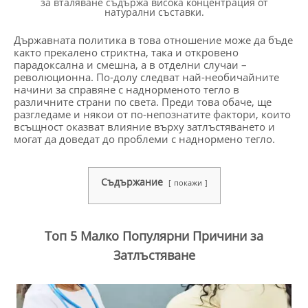
за вталяване съдържа висока концентрация от
натурални съставки.
Държавната политика в това отношение може да бъде
както прекалено стриктна, така и откровено
парадоксална и смешна, а в отделни случаи –
революционна. По-долу следват най-необичайните
начини за справяне с наднорменото тегло в
различните страни по света. Преди това обаче, ще
разгледаме и някои от по-непознатите фактори, които
всъщност оказват влияние върху затлъстяването и
могат да доведат до проблеми с наднормено тегло.
Съдържание
покажи
Топ 5 Малко Популярни Причини за
Затлъстяване