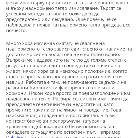
фокусират върху причините за затлъстяването, както
и върху наднормено тегло изчисляване. Търсят се
успешни методи за това то може да бъде
предотвратено или лекувано. Още повече, че се
наблюдава и поява на наднормено тегло при деца все
по-често.
Много хора изглежда смятат, че сваляне на
наднорменото тегло зависи единствено от наличие на
достатъчно силна воля. Това не е напълно вярно.
Въпреки че наддаването на тегло до голяма степен е
резултат от хранителното поведение и начина на
живот, някои хора са в неизгодно положение, когато
става въпрос за контролиране на хранителните си
навици. Работата е там, че преяждането се дължи на
различни биологични фактори като генетика и
хормони. Някои хора просто са предразположени към
наддаване на тегло. Разбира се, винаги има начин да
преодолеете генетичните си недостатъци, като
промените начина си на живот и поведение. Това
изисква воля, отдаденост и постоянство. В този
контекст бихме ви препоръчали натурална
хранителна добавка, която би ви помогнала да
овладеете ситуацията по естествен път. Например,
Delislim
са био-капсули за сваляне на наднормено