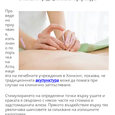
Про
веде
но
проу
чван
е,
изпъ
лнен
о по
поръ
чка
на
Асоц
иаци
ята на лечебните учреждения в Хонконг, показва, че
традиционната
акупунктура
може да помага при
случаи на клинично затлъстяване.
Стимулирането на определени точки върху ушите и
краката е свързано с някои части на стомаха и
задстомашната жлеза. Прякото въздействие върху тях
увеличава шансовете за смъкване на излишните
килограми.