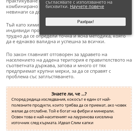
практикуване на някакъв вид физическа активност,
съгласявате с използването на
комбинирано с балансирано меню. Проблемът е, че те
бисквитки.
Научете повече
невинаги са достатъчни.
Разбрах!
Тъй като химичните процеси при отделните
индивиди протичат по различен начин е много
трудно да се определи точна и ясна методика, която
да е еднакво валидна и успешна за всички.
По закон главният отговорен за здравето на
населението на дадена територия е правителството на
съответната държава, затова и много от тях
предприемат крупни мерки, за да се справят с
проблема със затлъстяването.
Знаете ли, че …?
Според редица изследвания, кокосът е един от най-
полезните продукти, които трябва да се приемат, ако човек
желае да отслабне. Той е богат на фибри и минерали.
Освен това е най-наситеният на лауринова киселина
източник след кърмата. Идеал Слим капки