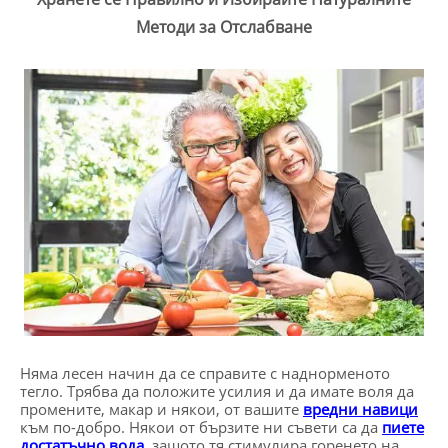
Методи за Отслабване
Няма лесен начин да се справите с наднорменото
тегло. Трябва да положите усилия и да имате воля да
промените, макар и някои, от вашите
вредни навици
към по-добро. Някои от бързите ни съвети са да
пиете
достатъчно вода
, защото тя стимулира горенето на