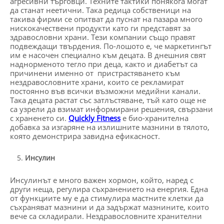
агресивни търговци. Техните тактики понякога могат
да станат неетични. Така редица собственици на
такива фирми се опитват да пуснат на пазара много
нискокачествени продукти като ги представят за
здравословни храни. Тези компании също правят
подвеждащи твърдения. По-лошото е, че маркетингът
им е насочен специално към децата. В днешния свят
наднорменото тегло при деца, както и диабетът са
причинени именно от пристрастяването към
нездравословните храни, които се рекламират
постоянно във всички възможни медийни канали.
Така децата растат със затлъстяване, тъй като още не
са узрели да взимат информирани решения, свързани
с храненето си.
Quickly Fitness
е био-хранителна
добавка за изгаряне на излишните мазнини в тялото,
която демонстрира завидна ефикасност.
Инсулин
Инсулинът е много важен хормон, който, наред с
други неща, регулира съхранението на енергия. Една
от функциите му е да стимулира мастните клетки да
съхраняват мазнини и да задържат мазнините, които
вече са складирали. Нездравословните хранителни