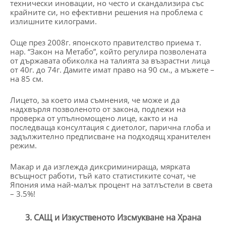
технически иновации, но често и скандализира със
крайните си, но ефективни решения на проблема с
излишните килограми.
Още през 2008г. японското правителство приема т.
нар. “Закон на Метабо”, който регулира позволената
от държавата обиколка на талията за възрастни лица
от 40г. до 74г. Дамите имат право на 90 см., а мъжете –
на 85 см.
Лицето, за което има съмнения, че може и да
надхвърля позволеното от закона, подлежи на
проверка от упълномощено лице, както и на
последваща консултация с диетолог, парична глоба и
задължително предписване на подходящ хранителен
режим.
Макар и да изглежда диксриминираща, мярката
всъщност работи, тъй като статистиките сочат, че
Япония има най-малък процент на затлъстели в света
– 3.5%!
3. САЩ и Изкуственото Изсмукване на Храна