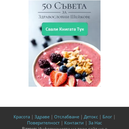
Красота
|
Здраве
|
Отслабване
|
Детокс
|
Блог
|
Поверителност
|
Контакти
|
За Нас
Важно:
Информацията на този сайт не е