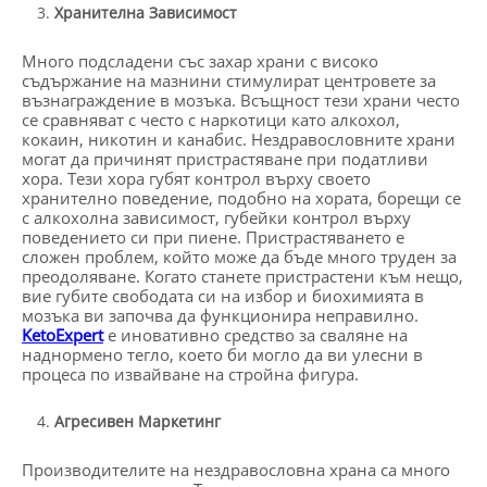
Хранителна Зависимост
Много подсладени със захар храни с високо
съдържание на мазнини стимулират центровете за
възнаграждение в мозъка. Всъщност тези храни често
се сравняват с често с наркотици като алкохол,
кокаин, никотин и канабис. Нездравословните храни
могат да причинят пристрастяване при податливи
хора. Тези хора губят контрол върху своето
хранително поведение, подобно на хората, борещи се
с алкохолна зависимост, губейки контрол върху
поведението си при пиене. Пристрастяването е
сложен проблем, който може да бъде много труден за
преодоляване. Когато станете пристрастени към нещо,
вие губите свободата си на избор и биохимията в
мозъка ви започва да функционира неправилно.
KetoExpert
е иновативно средство за сваляне на
наднормено тегло, което би могло да ви улесни в
процеса по извайване на стройна фигура.
Агресивен Маркетинг
Производителите на нездравословна храна са много