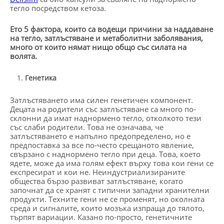
тегло посредством кетоза.
Ето 5 фактора, които са водещи причини за наддаване
на тегло, затлъстяване и метаболитни заболявания,
много от които нямат нищо общо със силата на
волята.
Генетика
Затлъстяването има силен генетичен компонент.
Децата на родители със затлъстяване са много по-
склонни да имат наднормено тегло, отколкото тези
със слаби родители. Това не означава, че
затлъстяването е напълно предопределено, но е
предпоставка за все по-често срещаното явление,
свързано с наднормено тегло при деца. Това, което
ядете, може да има голям ефект върху това кои гени се
експресират и кои не. Неиндустриализираните
общества бързо развиват затлъстяване, когато
започнат да се хранят с типични западни хранителни
продукти. Техните гени не се променят, но околната
среда и сигналите, които мозъка изпраща до тялото,
търпят вариации. Казано по-просто, генетичните