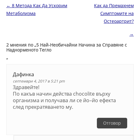
Навигация в публикациите
←
8 Метода Как Да Ускорим
Как да Премахнем
Метаболизма
Симптомите на
Остеоартрит?
→
2 мнения по „
5 Най-Необичайни Начина за Справяне с
Наднорменото Тегло
“
Дафинка
септември 4, 2017 в 5:21 pm
Здравейте!
По какъв начин действа chocolite върху
организма и получава ли се йо–йо ефекта
след прекратяването му.
Отговор