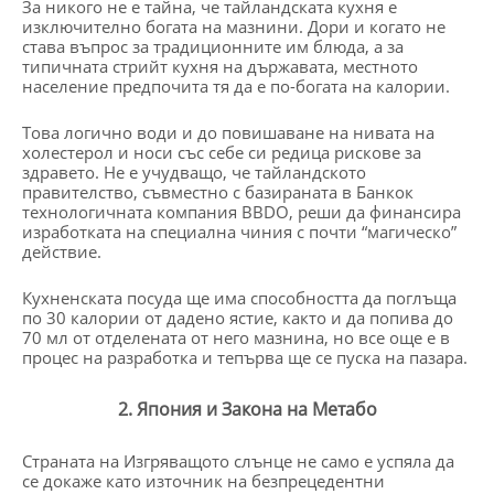
За никого не е тайна, че тайландската кухня е
изключително богата на мазнини. Дори и когато не
става въпрос за традиционните им блюда, а за
типичната стрийт кухня на държавата, местното
население предпочита тя да е по-богата на калории.
Това логично води и до повишаване на нивата на
холестерол и носи със себе си редица рискове за
здравето. Не е учудващо, че тайландското
правителство, съвместно с базираната в Банкок
технологичната компания BBDO, реши да финансира
изработката на специална чиния с почти “магическо”
действие.
Кухненската посуда ще има способността да поглъща
по 30 калории от дадено ястие, както и да попива до
70 мл от отделената от него мазнина, но все още е в
процес на разработка и тепърва ще се пуска на пазара.
2. Япония и Закона на Метабо
Страната на Изгряващото слънце не само е успяла да
се докаже като източник на безпрецедентни