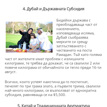
4. Дубай и Държавната Субсидия
Бидейки държава с
преобладаваща част от
населението,
изповядваща исляма,
Дубай съобразява
мерките си срещу
затлъстяването с
честването на поста
Рамадан. Тъй като голяма
част от жителите имат проблем с излишните
килограми, те трябва да докажат, че са свалили 2 или
повече килограма от обичайното си тегло преди 16-ти
август.
Всички, които успеят наистина да го постигнат,
печелят по три грама злато, а първите трима, свалили
най-много килограми, се възползват от еднократна
субсидия, равняваща се на $5,500.
5. Китай и Традиционната Акупунктура