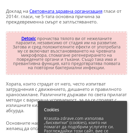
Доклад на
Световната здравна организация
гласи от
2014г. гласи, че 5-тата основна причина за
преждевременна смърт е затлъстяването.
Detoxic
прочиства тялото ви от нежеланите
паразити, независимо от стадия им на развитие.
Затова и сред положителните ефекти от употребата
му се включват възстановяването на чревната
микрофлора, спомагане регенерирането на
повредените органи и тъкани. Също така има и
превантивна функция, като предотвратява появата
на повторни бактериални инфекции.
Хората, които страдат от него, често изпитват
затруднения с движението, дишането и правилното
храносмилане. Различните държави по света прилагат
методи с варираща успеваемост, за да се справят с
излишните килограми, а те понякога граничат с
Cookies
абсурда.
Krasota-zdrave.com използва
„бисквитки“ (cookies), които ни
Основните насоки, които са валидни за всеки човек,
помагат да подобрим услугите си.
желаещ да отслабне, е редовното спортуване или
Разглеждайки този сайт, вие се