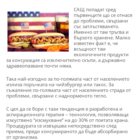
САЩ попадат сред
първенците що се отнася
до проблеми, свързани
със затлъстяването.
Именно от там тръгва и
бързото хранене. Малко
известен факт е, че
всъщност там
екологичните продукти
за консумация са изключително скъпи, а държавно
здравеопазване почти няма.
Така най-изгодно за по-голямата част от населението
излиза поръчката на чийзбургер или такос. За
съжаление по-голямата част от населението страда от
проблеми, свързани с наднорменото тегло.
С цел да се бори с тази тенденция е разработена и
аспирационната терапия – технология, позволяваща
изкуствено “изсмукване” на до 30% от поетата храна.
Процедурата се извършва непосредствено след
приема, преди консумираното да бъде абсорбирано
от организма.