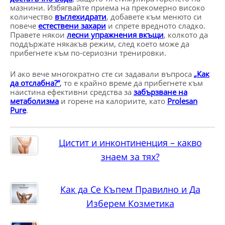
мазнини. Избягвайте приема на прекомерно високо
количество
въглехидрати
, добавете към менюто си
повече
естествени захари
и спрете вредното сладко.
Правете някои
лесни упражнения вкъщи
, колкото да
поддържате някакъв режим, след което може да
прибегнете към по-сериозни тренировки.
И ако вече многократно сте си задавали въпроса
„Как
да отслабна?“
,
то е крайно време да прибегнете към
наистина ефективни средства за
забързване на
метаболизма
и горене на калориите, като
Prolesan
Pure
.
Цистит и инконтиненция – какво
знаем за тях?
Как да Се Къпем Правилно и Да
Изберем Козметика