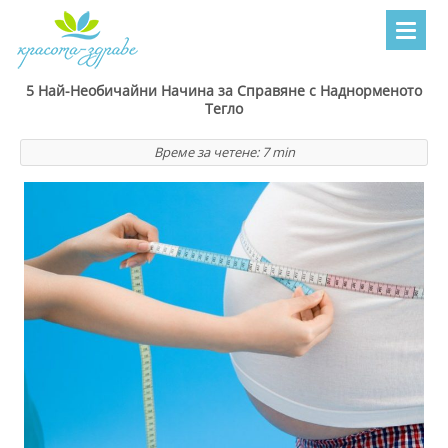
5 Най-Необичайни Начина за Справяне с Наднорменото
Тегло
Време за четене:
7
min