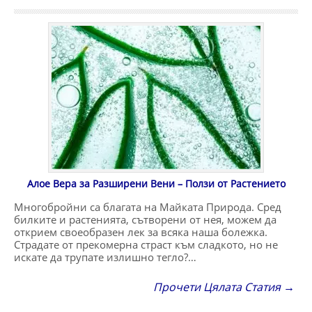
Алое Вера за Разширени Вени – Ползи от Растението
Многобройни са благата на Майката Природа. Сред
билките и растенията, сътворени от нея, можем да
открием своеобразен лек за всяка наша болежка.
Страдате от прекомерна страст към сладкото, но не
искате да трупате излишно тегло?…
Прочети Цялата Статия →