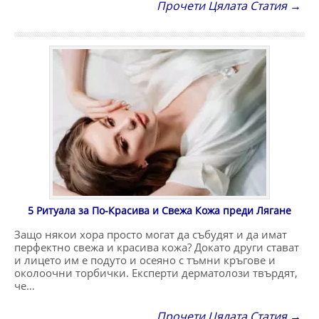
Прочети Цялата Статия →
5 Ритуала за По-Красива и Свежа Кожа преди Лягане
Защо някои хора просто могат да събудят и да имат
перфектно свежа и красива кожа? Докато други стават
и лицето им е подуто и осеяно с тъмни кръгове и
околоочни торбички. Експерти дерматолози твърдят,
че…
Прочети Цялата Статия →