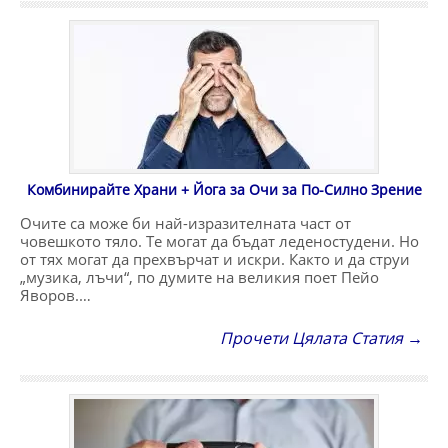
Комбинирайте Храни + Йога за Очи за По-Силно Зрение
Очите са може би най-изразителната част от
човешкото тяло. Те могат да бъдат леденостудени. Но
от тях могат да прехвърчат и искри. Както и да струи
„музика, лъчи“, по думите на великия поет Пейо
Яворов.…
Прочети Цялата Статия →