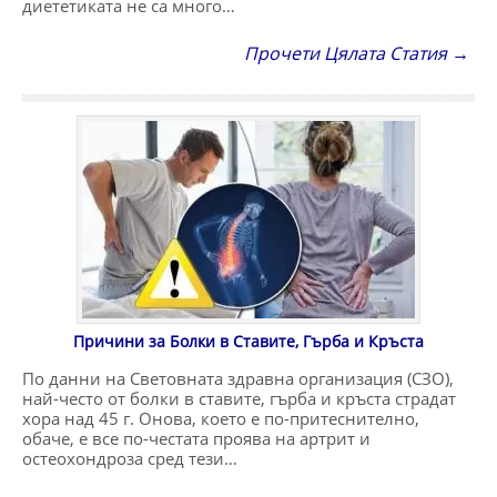
диететиката не са много…
Прочети Цялата Статия →
Причини за Болки в Ставите, Гърба и Кръста
По данни на Световната здравна организация (СЗО),
най-често от болки в ставите, гърба и кръста страдат
хора над 45 г. Онова, което е по-притеснително,
обаче, е все по-честата проява на артрит и
остеохондроза сред тези…