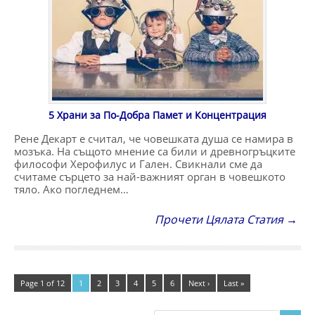
5 Храни за По-Добра Памет и Концентрация
Рене Декарт е считал, че човешката душа се намира в
мозъка. На същото мнение са били и древногръцките
философи Херофилус и Гален. Свикнали сме да
считаме сърцето за най-важният орган в човешкото
тяло. Ако погледнем…
Прочети Цялата Статия →
Page 1 of 12
1
2
3
4
5
6
Next ›
Last »
Търсене