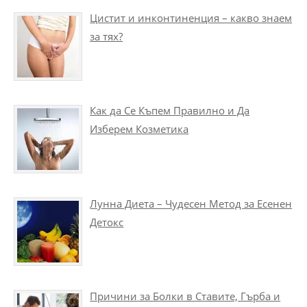
Цистит и инконтиненция – какво знаем
за тях?
Как да Се Къпем Правилно и Да
Изберем Козметика
Лунна Диета – Чудесен Метод за Есенен
Детокс
Причини за Болки в Ставите, Гърба и