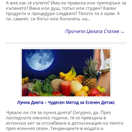
А вие как се къпете? Има ли правила или препоръки за
къпането? Вана или душ, топъл или студен? Какви
продукти и процедури следвате? Тялото ти е храм. А
ти, самият, си богът или богинята, на…
Прочети Цялата Статия →
Лунна Диета – Чудесен Метод за Есенен Детокс
Чували ли сте за лунна диета? Сигурно, да. През
последните няколко години, тя се превърна в
истински хит за отслабване и детоксикация на тялото
през есенния сезон. Тенденциите в модата и