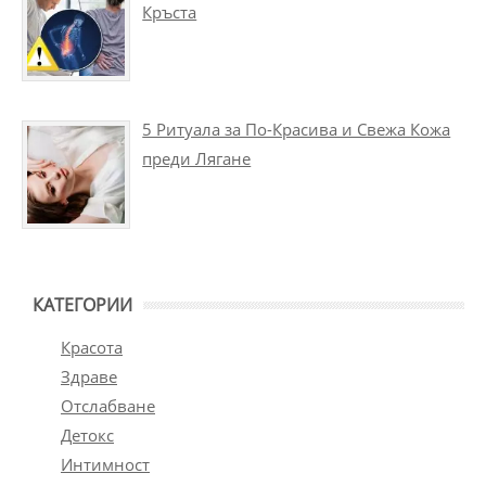
Кръста
5 Ритуала за По-Красива и Свежа Кожа
преди Лягане
КАТЕГОРИИ
Красота
Здраве
Отслабване
Детокс
Интимност