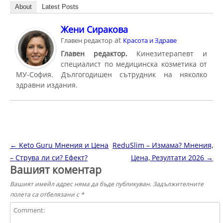
About
Latest Posts
Жени Сиракова
at
Главен редактор
Красота и Здраве
Главен редактор.
Кинезитерапевт и
специалист по медицинска козметика от
МУ-София. Дългогодишен сътрудник на няколко
здравни издания.
Навигация в публикациите
←
Keto Guru Мнения и Цена
ReduSlim – Измама? Мнения,
– Струва ли си? Ефект?
Цена, Резултати 2026
→
Вашият коментар
Вашият имейл адрес няма да бъде публикуван.
Задължителните
полета са отбелязани с
*