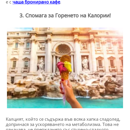
е с
чаша бронирано кафе
.
3. Спомага за Горенето на Калории!
Калцият, който се съдържа във всяка хапка сладолед,
допринася за ускоряването на метаболизма. Това не
означава, че преяждането със студено-сладкото