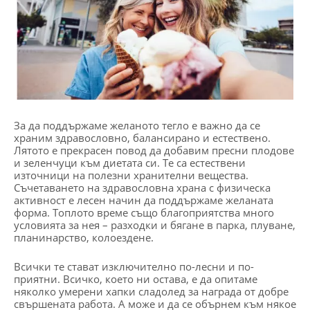
За да поддържаме желаното тегло е важно да се
храним здравословно, балансирано и естествено.
Лятото е прекрасен повод да добавим пресни плодове
и зеленчуци към диетата си. Те са естествени
източници на полезни хранителни вещества.
Съчетаването на здравословна храна с физическа
активност е лесен начин да поддържаме желаната
форма. Топлото време също благоприятства много
условията за нея – разходки и бягане в парка, плуване,
планинарство, колоездене.
Всички те стават изключително по-лесни и по-
приятни. Всичко, което ни остава, е да опитаме
няколко умерени хапки сладолед за награда от добре
свършената работа. А може и да се обърнем към някое