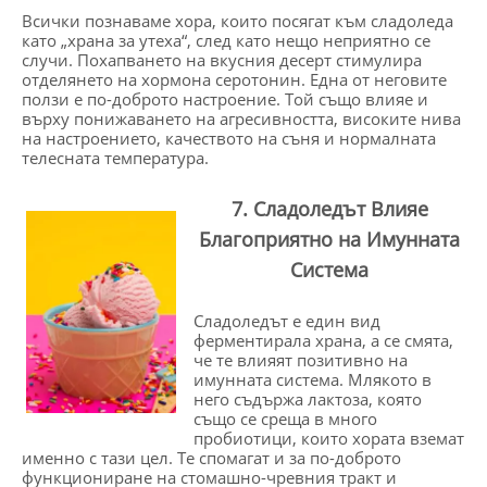
Всички познаваме хора, които посягат към сладоледа
като „храна за утеха“, след като нещо неприятно се
случи. Похапването на вкусния десерт стимулира
отделянето на хормона серотонин. Една от неговите
ползи е по-доброто настроение. Той също влияе и
върху понижаването на агресивността, високите нива
на настроението, качеството на съня и нормалната
телесната температура.
7. Сладоледът Влияе
Благоприятно на Имунната
Система
Сладоледът е един вид
ферментирала храна, а се смята,
че те влияят позитивно на
имунната система. Млякото в
него съдържа лактоза, която
също се среща в много
пробиотици, които хората вземат
именно с тази цел. Те спомагат и за по-доброто
функциониране на стомашно-чревния тракт и