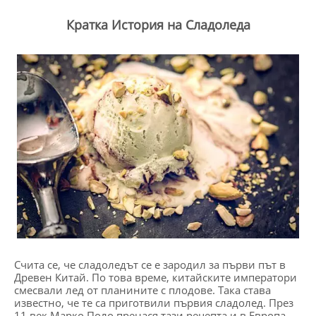
Кратка История на Сладоледа
Счита се, че сладоледът се е зародил за първи път в
Древен Китай. По това време, китайските императори
смесвали лед от планините с плодове. Така става
известно, че те са приготвили първия сладолед. През
11 век Марко Поло пренася тази рецепта и в Европа,