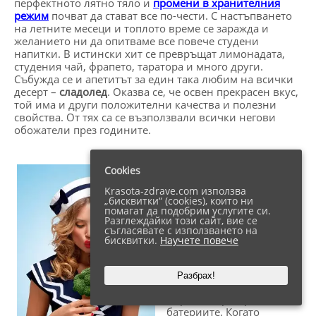
перфектното лятно тяло и
промени в хранителния
режим
почват да стават все по-чести. С настъпването
на летните месеци и топлото време се заражда и
желанието ни да опитваме все повече студени
напитки. В истински хит се превръщат лимонадата,
студения чай, фрапето, таратора и много други.
Събужда се и апетитът за един така любим на всички
десерт –
сладолед
. Оказва се, че освен прекрасен вкус,
той има и други положителни качества и полезни
свойства. От тях са се възползвали всички негови
обожатели през годините.
Американското
Cookies
министерство на
земеделието е
Krasota-zdrave.com използва
установило, че ½ чашка
„бисквитки“ (cookies), които ни
със ванилов сладолед
помагат да подобрим услугите си.
Разглеждайки този сайт, вие се
съдържа точно 137 гр.
съгласявате с използването на
калории. Това го
бисквитки.
Научете повече
превръща в чудесен
източник на хранителни
вещества и енергия,
Разбрах!
когато имаме нужда
бързо да презаредим
батериите. Когато