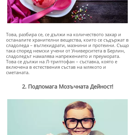
Това, разбира се, се дължи на количеството захар и
останалите хранителни вещества, които се съдържат в
сладоледа – въглехидрати, мазнини и протеини. Също
така според немски учени от Университета в Берлин,
сладоледът намалява напрежението и преумората.
Това се дължи на Л-триптофан – съставка, която е
включена в естествения състав на млякото и
сметаната.
2. Подпомага Мозъчната Дейност!