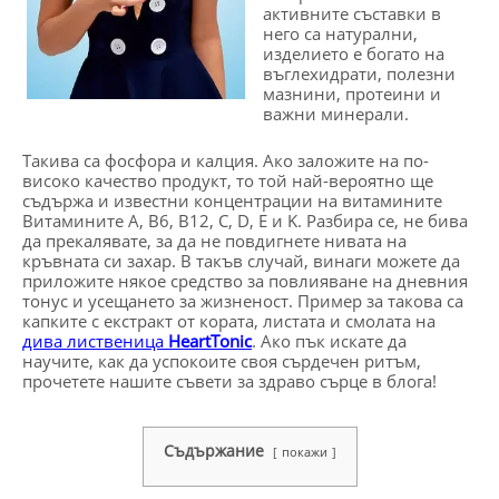
активните съставки в
него са натурални,
изделието е богато на
въглехидрати, полезни
мазнини, протеини и
важни минерали.
Такива са фосфора и калция. Ако заложите на по-
високо качество продукт, то той най-вероятно ще
съдържа и известни концентрации на витамините
Витамините A, B6, B12, C, D, E и K. Разбира се, не бива
да прекалявате, за да не повдигнете нивата на
кръвната си захар. В такъв случай, винаги можете да
приложите някое средство за повлияване на дневния
тонус и усещането за жизненост. Пример за такова са
капките с екстракт от кората, листата и смолата на
дива лиственица
HeartTonic
. Ако пък искате да
научите, как да успокоите своя сърдечен ритъм,
прочетете нашите съвети за здраво сърце в блога!
Съдържание
покажи