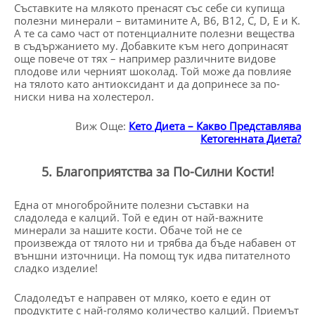
Съставките на млякото пренасят със себе си купища
полезни минерали – витамините A, B6, B12, C, D, E и K.
А те са само част от потенциалните полезни вещества
в съдържанието му. Добавките към него допринасят
още повече от тях – например различните видове
плодове или черният шоколад. Той може да повлияе
на тялото като антиоксидант и да допринесе за по-
ниски нива на холестерол.
Виж Още:
Кето Диета – Какво Представлява
Кетогенната Диета?
5. Благоприятства за По-Силни Кости!
Една от многобройните полезни съставки на
сладоледа е калций. Той е един от най-важните
минерали за нашите кости. Обаче той не се
произвежда от тялото ни и трябва да бъде набавен от
външни източници. На помощ тук идва питателното
сладко изделие!
Сладоледът е направен от мляко, което е един от
продуктите с най-голямо количество калций. Приемът