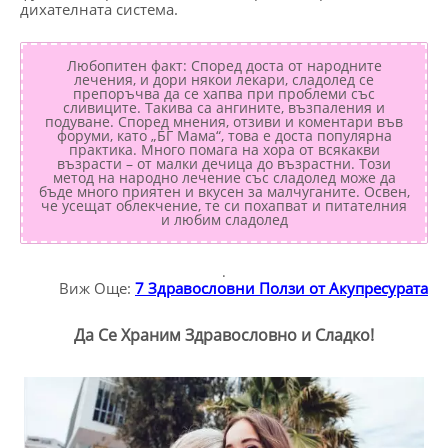
дихателната система.
Любопитен факт: Според доста от народните
лечения, и дори някои лекари, сладолед се
препоръчва да се хапва при проблеми със
сливиците. Такива са ангините, възпаления и
подуване. Според мнения, отзиви и коментари във
форуми, като „БГ Мама“, това е доста популярна
практика. Много помага на хора от всякакви
възрасти – от малки дечица до възрастни. Този
метод на народно лечение със сладолед може да
бъде много приятен и вкусен за малчуганите. Освен,
че усещат облекчение, те си похапват и питателния
и любим сладолед
.
Виж Още:
7 Здравословни Ползи от Акупресурата
Да Се Храним Здравословно и Сладко!