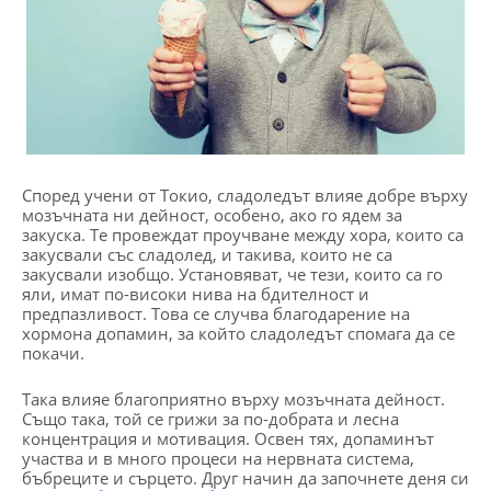
Според учени от Токио, сладоледът влияе добре върху
мозъчната ни дейност, особено, ако го ядем за
закуска. Те провеждат проучване между хора, които са
закусвали със сладолед, и такива, които не са
закусвали изобщо. Установяват, че тези, които са го
яли, имат по-високи нива на бдителност и
предпазливост. Това се случва благодарение на
хормона допамин, за който сладоледът спомага да се
покачи.
Така влияе благоприятно върху мозъчната дейност.
Също така, той се грижи за по-добрата и лесна
концентрация и мотивация. Освен тях, допаминът
участва и в много процеси на нервната система,
бъбреците и сърцето. Друг начин да започнете деня си