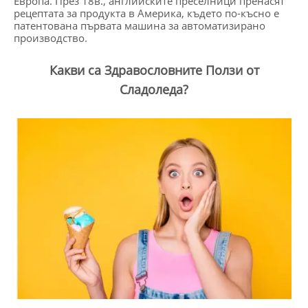
Европа. През 18в., английските преселници пренасят
рецептата за продукта в Америка, където по-късно е
патентована първата машина за автоматизирано
производство.
Какви са Здравословните Ползи от
Сладоледа?