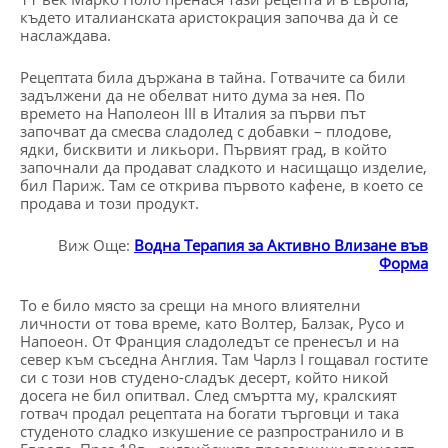
където италианската аристокрация започва да ѝ се
наслаждава.
Рецептата била държана в тайна. Готвачите са били
задължени да не обелват нито дума за нея. По
времето на Наполеон III в Италия за първи път
започват да смесва сладолед с добавки – плодове,
ядки, бисквити и ликьори. Първият град, в който
започнали да продават сладкото и насищащо изделие,
бил Париж. Там се открива първото кафене, в което се
продава и този продукт.
Виж Още:
Водна Терапия за Активно Влизане във
Форма
То е било място за срещи на много влиятелни
личности от това време, като Волтер, Балзак, Русо и
Напоеон. От Франция сладоледът се пренесъл и на
север към съседна Англия. Там Чарлз I гощавал гостите
си с този нов студено-сладък десерт, който никой
досега не бил опитвал. След смъртта му, кралският
готвач продал рецептата на богати търговци и така
студеното сладко изкушение се разпространило и в