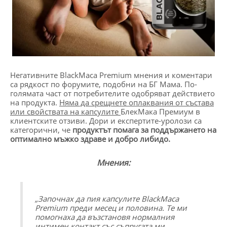
Негативните BlackMaca Premium мнения и коментари
са рядкост по форумите, подобни на БГ Мама. По-
голямата част от потребителите одобряват действието
на продукта.
Няма да срещнете оплаквания от състава
или свойствата на капсулите
БлекМака Премиум в
клиентските отзиви. Дори и експертите-уролози са
категорични, че
продуктът помага за поддържането на
оптимално мъжко здраве и добро либидо.
Мнения:
„Започнах да пия капсулите
BlackMaca
Premium
преди месец и половина. Те ми
помогнаха да възстановя нормалния
интимен контакт със съпругата ми.