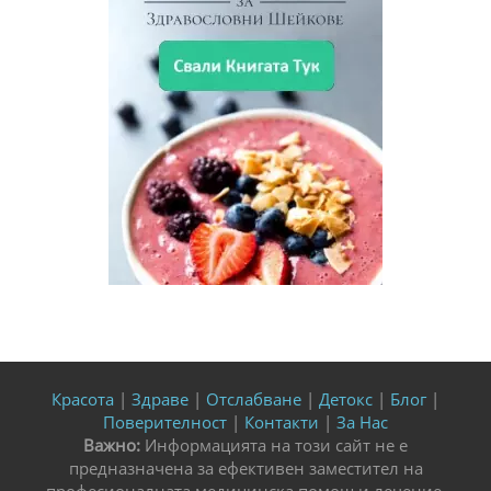
Красота
|
Здраве
|
Отслабване
|
Детокс
|
Блог
|
Поверителност
|
Контакти
|
За Нас
Важно:
Информацията на този сайт не е
предназначена за ефективен заместител на
професионалната медицинска помощ и лечение.