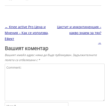
Навигация в публикациите
←
Knee active Pro Цена и
Цистит и инконтиненция –
Мнения – Как се използва,
какво знаем за тях?
Ефект
→
Вашият коментар
Вашият имейл адрес няма да бъде публикуван.
Задължителните
полета са отбелязани с
*