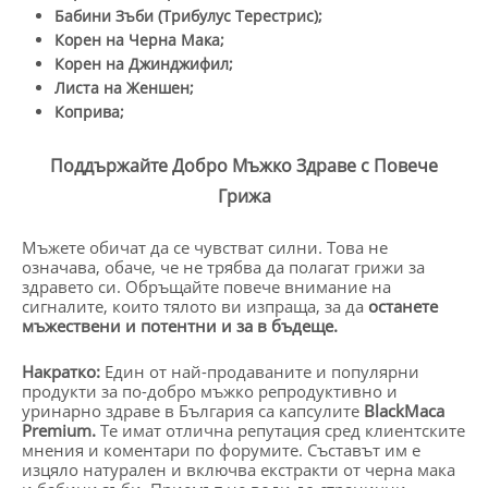
Бабини Зъби (Трибулус Терестрис);
Корен на Черна Мака;
Корен на Джинджифил;
Листа на Женшен;
Коприва;
Поддържайте Добро Мъжко Здраве с Повече
Грижа
Мъжете обичат да се чувстват силни. Това не
означава, обаче, че не трябва да полагат грижи за
здравето си. Обръщайте повече внимание на
сигналите, които тялото ви изпраща, за да
останете
мъжествени и потентни и за в бъдеще.
Накратко:
Един от най-продаваните и популярни
продукти за по-добро мъжко репродуктивно и
уринарно здраве в България са капсулите
BlackMaca
Premium.
Те имат отлична репутация сред клиентските
мнения и коментари по форумите. Съставът им е
изцяло натурален и включва екстракти от черна мака