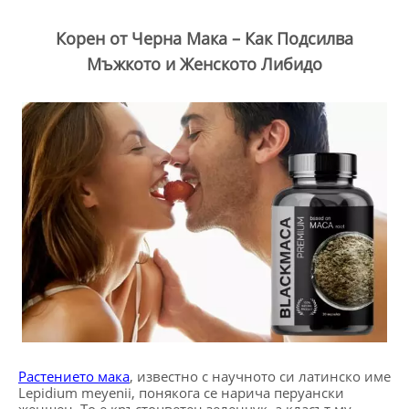
Корен от Черна Мака – Как Подсилва
Мъжкото и Женското Либидо
Растението мака
, известно с научното си латинско име
Lepidium meyenii, понякога се нарича перуански
женшен. То е кръстоцветен зеленчук, а класът му