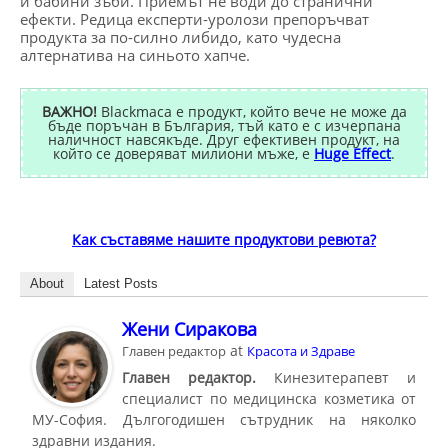
и бабини зъби. Приемът не води до странични
ефекти. Редица експерти-уролози препоръчват
продукта за по-силно либидо, като чудесна
алтернатива на синьото хапче.
ВАЖНО!
Blackmaca е продукт, който вече не може да
бъде поръчан в България, тъй като е с изчерпана
наличност навсякъде. Друг ефективен продукт, на
който се доверяват милиони мъже, е
Huge Effect
.
Как съставяме нашите продуктови ревюта?
About
Latest Posts
Жени Сиракова
at
Главен редактор
Красота и Здраве
Главен редактор.
Кинезитерапевт и
специалист по медицинска козметика от
МУ-София. Дългогодишен сътрудник на няколко
здравни издания.