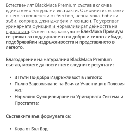
Естественият BlackMaca Premium състав включва
единствено натурални екстракти. Основните съставки
в него са извлечени от бял бор, черна мака, бабини
зъби, коприва, джинджифил и женшен.
Те укрепват
уринарната функция и нормализират дейността на
простатата
. Освен това, капсулите
БлекМака Премиум
се грижат за поддържането на добро и силно либидо,
подобрявайки издръжливостта и представянето в
леглото.
Благодарение на натуралния
BlackMaca Premium
състав, можете да постигнете следните резултати:
3 Пъти По-Добра Издръжливост в Леглото;
Пълно Задоволяване на Всички Участници в Половия
Акт;
Нормално Функциониране на Уринарната Система и
Простатата;
Съставките във формулата са:
Кора от Бял Бор;