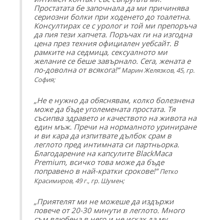
Простатата бе започнала да ми причинява
сериозни болки при ходенето до тоалетна.
Консултирах се с уролог и той ми препоръча
да пия тези хапчета. Поръчах ги на изгодна
цена през техния официален уебсайт. В
рамките на седмица, сексуалното ми
желание се беше завърнало. Сега, жената е
по-доволна от всякога!“
Марин Желязков, 45, гр.
София;
„Не е нужно да обяснявам, колко болезнена
може да бъде уголемената простата. Тя
съсипва здравето и качеството на живота на
един мъж. Пречи на нормалното уриниране
и ви кара да изпитвате дълбок срам в
леглото пред интимната си партньорка.
Благодарение на капсулите
BlackMaca
Premium,
всичко това може да бъде
поправено в най-кратки срокове!“
Петко
Красимиров, 49 г., гр. Шумен;
„Приятелят ми не можеше да издържи
повече от 20-30 минути в леглото. Много
съм влюбена в него и не исках да му