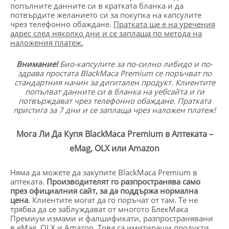
попълните данните си в кратката бланка и да
потвърдите желанието си за покупка на капсулите
чрез телефонно обаждане.
Пратката ще е на уречения
адрес след няколко дни и се заплаща по метода на
наложения платеж.
Внимание!
Био-капсулите за по-силно либидо и по-
здрава простата
BlackMaca Premium
се поръчват по
стандартния начин за дигитален продукт. Клиентите
попълват данните си в бланка на уебсайта и ги
потвърждават чрез телефонно обаждане. Пратката
пристига за 7 дни и се заплаща чрез наложен платеж!
Мога Ли Да Купя BlackMaca Premium в Аптеката –
eMag, OLX или Amazon
Няма да можете да закупите BlackMaca Premium в
аптеката.
Производителят го разпространява само
п
рез официалния сайт, за да поддържа нормална
цена
. Клиентите могат да го поръчат от там. Те не
трябва да се заблуждават от многото БлекМака
Премиум измами и фалшификати, разпространявани
в eMag, OLX и Amazon.
Това са
имитиращи продукти,