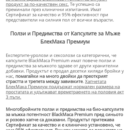
продукт за по-качествен секс.
Те успешно са
преминали през клинични изпитания. Имат
Сертификат за качество и 95% ефективност при
представители на силния пол от всички възрасти.
Ползи и Предимства от Капсулите за Мъже
БлекМака Премиум
Експертите-уролози и сексолози са категорични, че
капсулите BlackMaca Premium имат повече ползи и
предимства за мъжкото здраве от други хранителни
добавки. Продуктът е продал десетки хиляди бройки у
нас,
помагайки на много двойки да преоткрият
страстта и трепета между завивките
.
Хапчетата
БлекМака Премиум поддържат нормален размера на
простатата и удължават времетраенето на половия акт
3 пъти.
Многобройните ползи и предимства на био-капсулите
за мъжка потентност
BlackMaca Premium
пред синьото
и розово хапче са доказани. Продуктът притежава
Сертификат за качество и е клинично установено, че