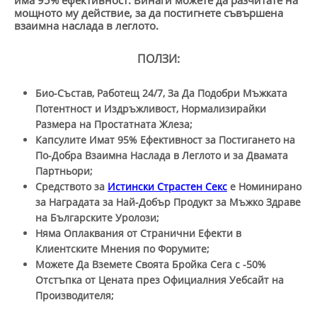
има 95% ефективност. Винаги можете да разчитате на
мощното му действие, за да постигнете съвършена
взаимна наслада в леглото.
ПОЛЗИ:
Био-Състав, Работещ 24/7, За Да Подобри Мъжката
Потентност и Издръжливост, Нормализирайки
Размера на Простатната Жлеза;
Капсулите Имат 95% Ефективност за Постигането на
По-Добра Взаимна Наслада в Леглото и за Двамата
Партньори;
Средството за
Истински Страстен Секс
е Номинирано
за Наградата за Най-Добър Продукт за Мъжко Здраве
на Българските Уролози;
Няма Оплаквания от Странични Ефекти в
Клиентските Мнения по Форумите;
Можете Да Вземете Своята Бройка Сега с -50%
Отстъпка от Цената през Официалния Уебсайт на
Производителя;