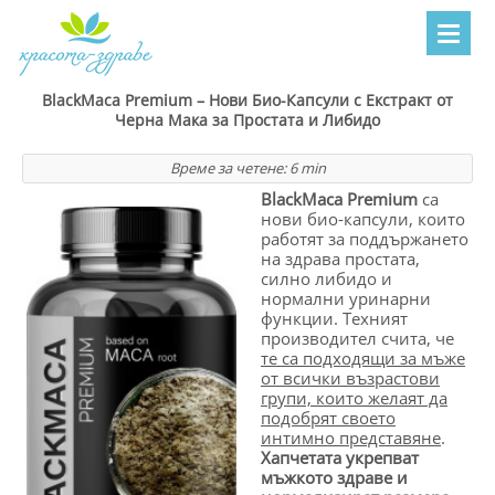
BlackMaca Premium – Нови Био-Капсули с Екстракт от
Черна Мака за Простата и Либидо
Време за четене:
6
min
BlackMaca Premium
са
нови био-капсули, които
работят за поддържането
на здрава простата,
силно либидо и
нормални уринарни
функции. Техният
производител счита, че
те са подходящи за мъже
от всички възрастови
групи, които желаят да
подобрят своето
интимно представяне
.
Хапчетата укрепват
мъжкото здраве и