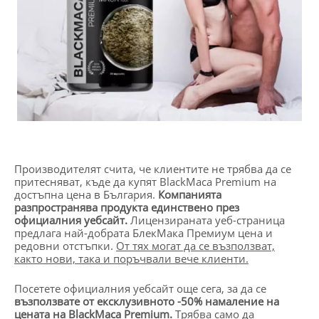
Производителят счита, че клиентите не трябва да се
притесняват, къде да купят BlackMaca Premium на
достъпна цена в България.
Компанията
разпространява продукта единствено през
официалния уебсайт.
Лицензираната уеб-страница
предлага най-добрата БлекМака Премиум цена и
редовни отстъпки.
От тях могат да се възползват,
както нови, така и поръчвали вече клиенти.
Посетете официалния уебсайт още сега, за да се
възползвате от ексклузивното -50% намаление на
цената на BlackMaca Premium.
Трябва само да