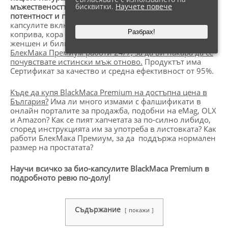
бисквитки.
Научете повече
мъжествеността си и да поддържате нормална
потентност и простатни функции
. Съставът на био-
капсулите включва екстракти от корена на черна мака,
Разбрах!
коприва, кора на бял бор, джинджифил, листа от
женшен и билката
Бабини зъби (Трибулус Терестрис).
БлекМака Премиум работи 24/7, за да ви накара да се
почувствате истински мъж отново.
Продуктът има
Сертификат за качество и средна ефективност от 95%.
Къде да купя
BlackMaca Premium
на достъпна цена в
България?
Има ли много измами с фалшификати в
онлайн порталите за продажба, подобни на eMag, OLX
и Amazon? Как се пият хапчетата за по-силно либидо,
според инструкцията им за употреба в листовката? Как
работи БлекМака Премиум, за да поддържа нормален
размер на простатата?
Научи всичко за био-капсулите
BlackMaca Premium
в
подробното ревю по-долу!
Съдържание
покажи