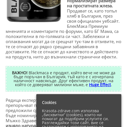
нормализират размера
на простатната жлеза.
Продават се, като топъл
хляб в България, през
своя официален уебсайт.
БлекМака Премиум
мненията и коментарите по форуми, като БГ Мама, са
положителни в по-голямата си част. Забележки и
оплаквания могат да се срещнат тук-там в отзивите, но
те се отнасят до рядко срещани забавяния в
доставките. Не се отнасят до качеството и действието
на продукта, нито до възникнали странични ефекти.
ВАЖНО!
Blackmaca е продукт, който вече не може да
бъде поръчан в България, тъй като е с изчерпана
наличност навсякъде. Друг ефективен продукт, на
който се доверяват милиони мъже, е
Huge Effect
.
Редица експерти-уролози и сексолози у нас горещо
Cookies
препоръчват приема на капсулите. Те дори са
предложили средството за укрепване на либидото да
Krasota-zdrave.com използва
„бисквитки“ (cookies), които ни
бъде номинирано за Награда за Най-Добър Продукт за
помагат да подобрим услугите си.
Мъжко Здраве за тази година.
BlackMaca Premium
е
Разглеждайки този сайт, вие се
изцяло натурален начин да възвърнете
съгласявате с използването на