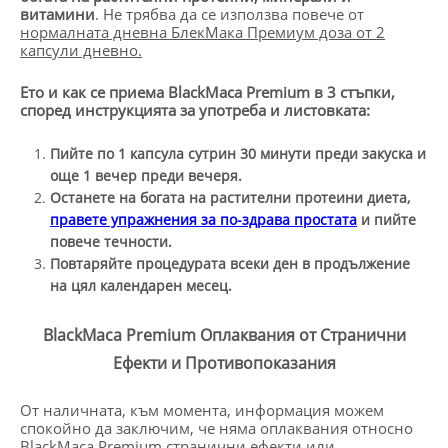
витамини
. Не трябва да се използва повече от
нормалната дневна БлекМака Премиум доза от 2
капсули дневно.
Ето и как се приема BlackMaca Premium в 3 стъпки,
според инструкцията за употреба и листовката:
Пийте по 1 капсула сутрин 30 минути преди закуска и
още 1 вечер преди вечеря.
Останете на богата на растителни протеини диета,
правете упражнения за по-здрава простата
и пийте
повече течности.
Повтаряйте процедурата всеки ден в продължение
на цял календарен месец.
BlackMaca Premium Оплаквания от Странични
Ефекти и Противопоказания
От наличната, към момента, информация можем
спокойно да заключим, че няма оплаквания относно
BlackMaca Premium странични ефекти или