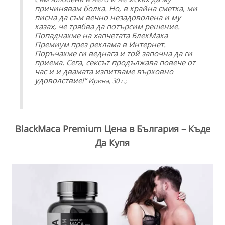
причинявам болка. Но, в крайна сметка, ми
писна да съм вечно незадоволена и му
казах, че трябва да потърсим решение.
Попаднахме на хапчетата БлекМака
Премиум през реклама в Интернет.
Поръчахме ги веднага и той започна да ги
приема. Сега, сексът продължава повече от
час и и двамата изпитваме върховно
удоволствие!“
Ирина, 30 г.;
BlackMaca Premium Цена в България – Къде
Да Купя