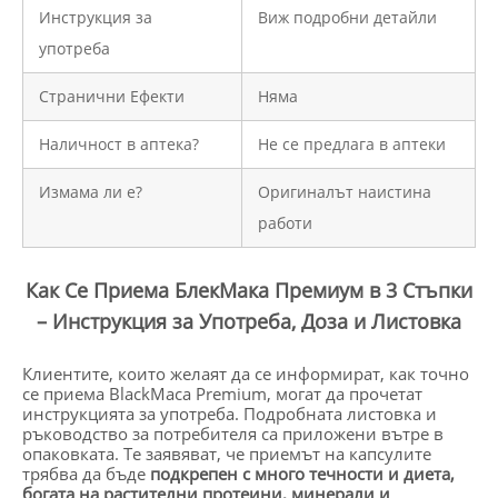
Инструкция за
Виж подробни детайли
употреба
Странични Ефекти
Няма
Наличност в аптека?
Не се предлага в аптеки
Измама ли е?
Оригиналът наистина
работи
Как Се Приема БлекМака Премиум в 3 Стъпки
– Инструкция за Употреба, Доза и Листовка
Клиентите, които желаят да се информират, как точно
се приема BlackMaca Premium, могат да прочетат
инструкцията за употреба. Подробната листовка и
ръководство за потребителя са приложени вътре в
опаковката. Те заявяват, че приемът на капсулите
трябва да бъде
подкрепен с много течности и диета,
богата на растителни протеини, минерали и