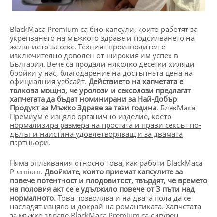
BlackMaca Premium са био-капсули, които работят за
укрепването на мъжкото здраве и подсилването на
желанието за секс. Техният производител е
изключително доволен от широкия им успех в
България. Вече са продали няколко десетки хиляди
бройки у нас, благодарение на достъпната цена на
официалния уебсайт.
Действието на хапчетата е
толкова мощно, че уролози и сексолози предлагат
хапчетата да бъдат номинирани за Най-Добър
Продукт за Мъжко Здраве за тази година
.
БлекМака
Премиум е изцяло органично изделие, което
нормализира размера на простата и прави сексът по-
дълъг и наистина удовлетворяващ и за двамата
партньори.
Няма оплаквания относно това, как работи BlackMaca
Premium.
Двойките, които приемат капсулите за
повече потентност и плодовитост, твърдят, че времето
на половия акт се е удължило повече от 3 пъти над
нормалното.
Това позволява и на двата пола да се
насладят изцяло и докрай на романтиката.
Хапчетата
за мъжко здраве
BlackMaca Premium
са сигурен