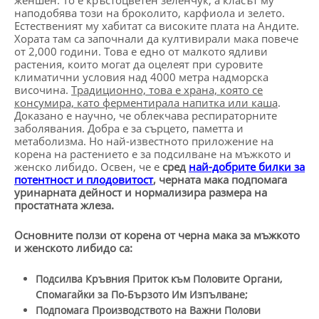
наподобява този на броколито, карфиола и зелето.
Естественият му хабитат са високите плата на Андите.
Хората там са започнали да култивирали мака повече
от 2,000 години. Това е едно от малкото ядливи
растения, които могат да оцелеят при суровите
климатични условия над 4000 метра надморска
височина.
Традиционно, това е храна, която се
консумира, като ферментирала напитка или каша
.
Доказано е научно, че облекчава респираторните
заболявания. Добра е за сърцето, паметта и
метаболизма. Но най-известното приложение на
корена на растението е за подсилване на мъжкото и
женско либидо. Освен, че е
сред
най-добрите билки за
потентност и плодовитост
, черната мака подпомага
уринарната дейност и нормализира размера на
простатната жлеза.
Основните ползи от корена от черна мака за мъжкото
и женското либидо са:
Подсилва Кръвния Приток към Половите Органи,
Спомагайки за По-Бързото Им Изпълване;
Подпомага Производството на Важни Полови