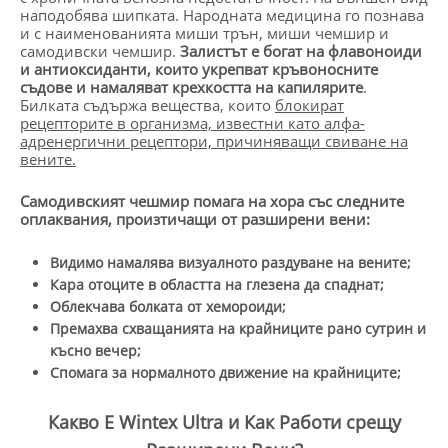
наподобява шипката. Народната медицина го познава
и с наименованията миши трън, миши чемшир и
самодивски чемшир.
Залистът е богат на флавоноиди
и антиоксиданти, които укрепват кръвоносните
съдове и намаляват крехкостта на капилярите
.
Билката съдържа вещества, които
блокират
рецепторите в организма, известни като алфа-
адренергични рецептори, причиняващи свиване на
вените.
Самодивският чешмир помага на хора със следните
оплаквания, произтичащи от разширени вени:
Видимо намалява визуалното раздуване на вените;
Кара отоците в областта на глезена да спаднат;
Облекчава болката от хемороиди;
Премахва схващанията на крайниците рано сутрин и
късно вечер;
Спомага за нормалното движение на крайниците;
Какво Е Wintex Ultra и Как Работи срещу