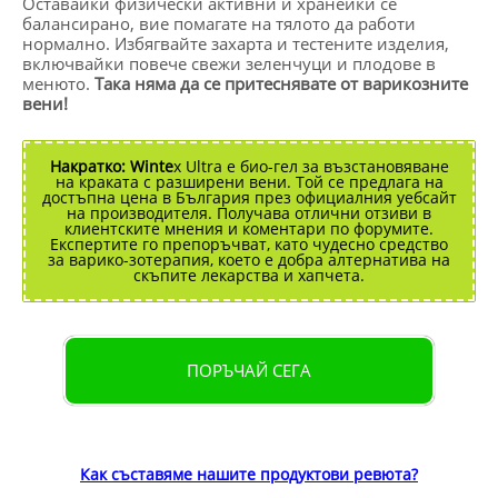
Оставайки физически активни и хранейки се
балансирано, вие помагате на тялото да работи
нормално. Избягвайте захарта и тестените изделия,
включвайки повече свежи зеленчуци и плодове в
менюто.
Така няма да се притеснявате от варикозните
вени!
Накратко:
Winte
x Ultra е био-гел за възстановяване
на краката с разширени вени. Той се предлага на
достъпна цена в България през официалния уебсайт
на производителя. Получава отлични отзиви в
клиентските мнения и коментари по форумите.
Експертите го препоръчват, като чудесно средство
за варико-зотерапия, което е добра алтернатива на
скъпите лекарства и хапчета.
ПОРЪЧАЙ СЕГА
Как съставяме нашите продуктови ревюта?