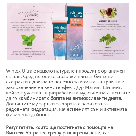
Wintex Ultra е изцяло натурален продукт с органичен
състав. Сред неговите съставки влизат билкови
екстракти с доказано полезно за кожата на краката и
заздравяване на вените ефект. Д-р Матиас Шилинг,
който е участвал в разработката му, съветва клиентите
да го
комбинират с богата на антиоксиданти диета.
Допълните му
заръки за хората с варикоза са
редовната хидратация, качественият сън и активната
физическа дейност.
Резултатите, които ще постигнете с помощта на
Винтекс Ултра гел срещу разширени вени, са: