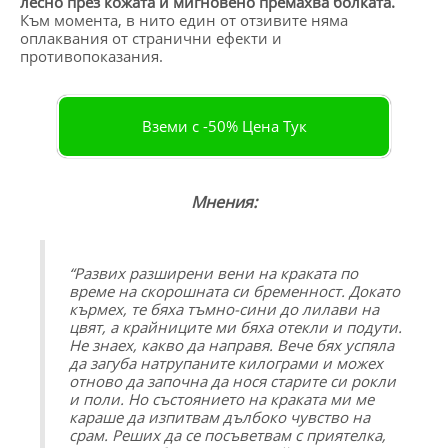
лесно през кожата и мигновено премахва болката.
Към момента, в нито един от отзивите няма
оплаквания от странични ефекти и
противопоказания.
Вземи с -50% Цена Тук
Мнения:
“
Развих разширени вени на краката по
време на скорошната си бременност. Докато
кърмех, те бяха тъмно-сини до лилави на
цвят, а крайниците ми бяха отекли и подути.
Не знаех, какво да направя. Вече бях успяла
да загуба натрупаните килограми и можех
отново да започна да нося старите си рокли
и поли. Но състоянието на краката ми ме
караше да изпитвам дълбоко чувство на
срам. Реших да се посъветвам с приятелка,