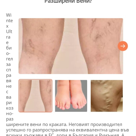
Разширени Вени?
Wi
nte
x
Ult
ra
е
би
о-
гел
за
сп
ра
вя
не
с
ва
ри
коз
но-
раз
ширените вени по краката. Неговият производител
успешно го разпространява на еквивалентна цена във
всички държави в ЕС, дори в България и Румъния. А