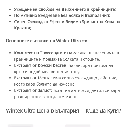
Усещане за Свобода на Движението в Крайниците;
По-Активно Ежедневие Без Болка и Възпаления;
Силен Охлаждащ Ефект и Видимо Брилянтна Кожа на
Краката;
Основните съставки на
Wintex Ultra
са:
Комплекс на Троксерутин:
Намалява възпаленията в
крайниците и премахва болката и отоците.
Екстракт от Конски Кестен:
Балансира притока на
кръв и подобрява венозния тонус.
Екстракт от Мента:
Има силно охлаждащо действие,
което кара болката да изчезне.
Екстракт от Залист:
Богат на антиоксиданти, той кара
разширените вени да изчезнат.
Wintex Ultra Цена в България – Къде Да Купя?