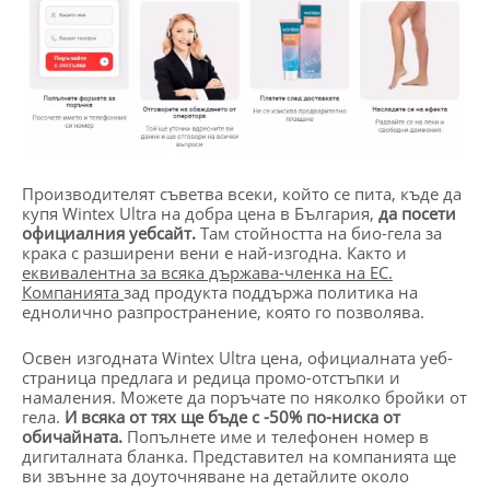
Производителят съветва всеки, който се пита, къде да
купя Wintex Ultra на добра цена в България,
да посети
официалния уебсайт.
Там стойността на био-гела за
крака с разширени вени е най-изгодна. Както и
еквивалентна за всяка държава-членка на ЕС.
Компанията
зад продукта поддържа политика на
еднолично разпространение, която го позволява.
Освен изгодната Wintex Ultra цена, официалната уеб-
страница предлага и редица промо-отстъпки и
намаления. Можете да поръчате по няколко бройки от
гела.
И всяка от тях ще бъде с -50% по-ниска от
обичайната.
Попълнете име и телефонен номер в
дигиталната бланка. Представител на компанията ще
ви звънне за доуточняване на детайлите около