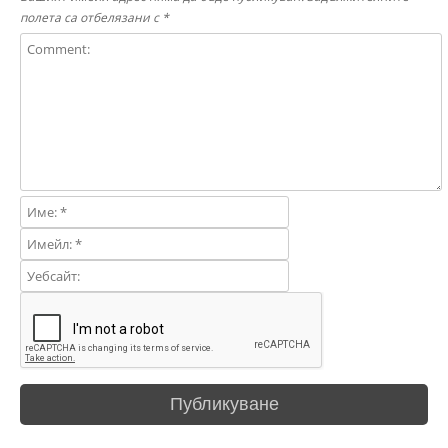
полета са отбелязани с
*