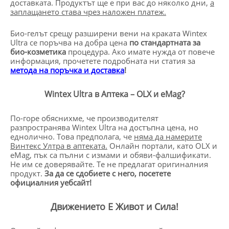
доставката. Продуктът ще е при вас до няколко дни,
а
заплащането става чрез наложен платеж.
Био-гелът срещу разширени вени на краката Wintex
Ultra се поръчва на добра цена
по стандартната за
био-козметика
процедура. Ако имате нужда от повече
информация, прочетете подробната ни статия за
метода на поръчка и доставка
!
Wintex Ultra в Аптека – OLX и eMag?
По-горе обяснихме, че производителят
разпространява Wintex Ultra на достъпна цена, но
еднолично. Това предполага, че
няма да намерите
Винтекс Ултра в аптеката.
Онлайн портали, като OLX и
eMag, пък са пълни с измами и обяви-фалшификати.
Не им се доверявайте. Те не предлагат оригиналния
продукт.
За да се сдобиете с него, посетете
официалния уебсайт!
Движението Е Живот и Сила!