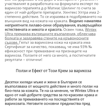
участвалият в разработката на формулата експерт по
варикозо-терапията д-р Матиас Шилинг го счита за
един от най-добрите препарати. Уинтекс Ултра има 2-
степенно действие. То се изразява в подобряването на
външния вид на кожата на краката.
Видимо намалява
неприятните лилаво-сини образувания, възвръщайки
естествената и мекота и красота.
Освен това,
Wintex
Ultra
премахва вътрешните възпаления, облекчава
болката и заздравява стените на кръвоносните
съдове.
Гелът за варикозна кожа на краката има
Сертификат за качество, показващ, че има 93% ‰
ефикасност при премахване на признаците на
варикоза. Ползите от него са много, а постигнатите
резултати – отлични!
Ползи и Ефект от Този Крем за варикоза
Десетки хиляди мъже и жени в България се
възползваха от мощното действие и много ползи на
био-гела за кожата. Те на са мнение, че
Wintex Ultra
е
едно от най-добрите средства за по-красиви крака и
работи за премахването на последствията от
варикозата. Неговите основни предимства пред