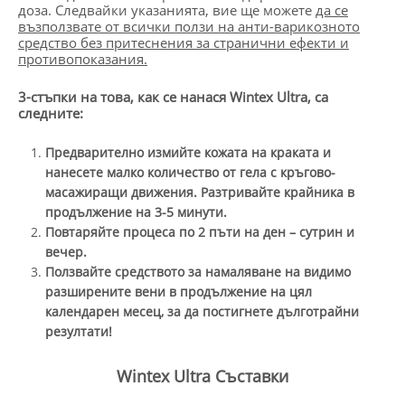
доза. Следвайки указанията, вие ще можете
да се
възползвате от всички ползи на анти-варикозното
средство без притеснения за странични ефекти и
противопоказания.
3-стъпки на това, как се нанася
Wintex Ultra,
са
следните:
Предварително измийте кожата на краката и
нанесете малко количество от гела с кръгово-
масажиращи движения. Разтривайте крайника в
продължение на 3-5 минути.
Повтаряйте процеса по 2 пъти на ден – сутрин и
вечер.
Ползвайте средството за намаляване на видимо
разширените вени в продължение на цял
календарен месец, за да постигнете дълготрайни
резултати!
Wintex Ultra Съставки