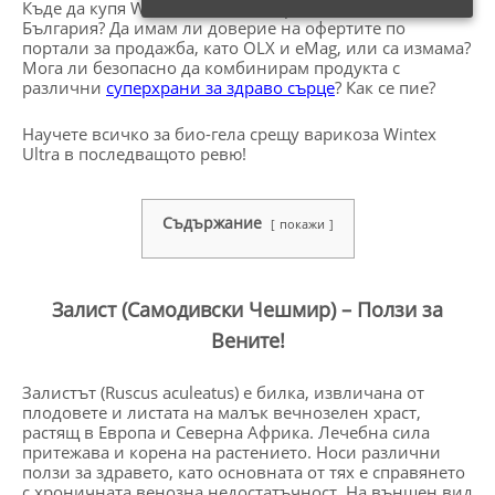
Къде да купя Wintex Ulrta на добра цена онлайн в
България? Да имам ли доверие на офертите по
портали за продажба, като OLX и eMag, или са измама?
Мога ли безопасно да комбинирам продукта с
различни
суперхрани за здраво сърце
? Как се пие?
Научете всичко за био-гела срещу варикоза Wintex
Ultra в последващото ревю!
Съдържание
покажи
Залист (Самодивски Чешмир) – Ползи за
Вените!
Залистът (Ruscus aculeatus) е билка, извличана от
плодовете и листата на малък вечнозелен храст,
растящ в Европа и Северна Африка. Лечебна сила
притежава и корена на растението. Носи различни
ползи за здравето, като основната от тях е справянето
с хроничната венозна недостатъчност. На външен вид