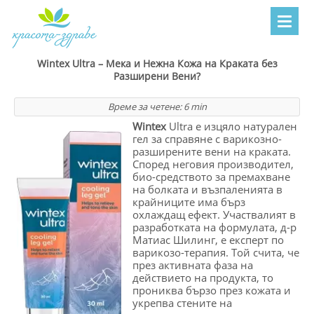
Wintex Ultra – Мека и Нежна Кожа на Краката без
Разширени Вени?
Време за четене:
6
min
Wintex
Ultra е изцяло натурален
гел за справяне с варикозно-
разширените вени на краката.
Според неговия производител,
био-средството за премахване
на болката и възпаленията в
крайниците има бърз
охлаждащ ефект. Участвалият в
разработката на формулата, д-р
Матиас Шилинг, е експерт по
варикозо-терапия. Той счита, че
през активната фаза на
действието на продукта, то
прониква бързо през кожата и
укрепва стените на