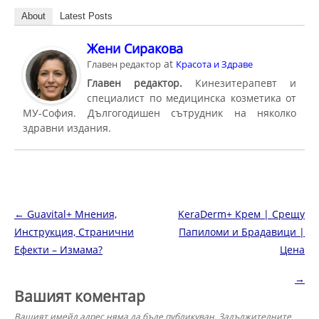
About
Latest Posts
Жени Сиракова
at
Главен редактор
Красота и Здраве
Главен редактор.
Кинезитерапевт и
специалист по медицинска козметика от
МУ-София. Дългогодишен сътрудник на няколко
здравни издания.
Навигация в публикациите
←
Guavital+ Мнения,
KeraDerm+ Крем | Срещу
Инструкция, Странични
Папиломи и Брадавици |
Ефекти – Измама?
Цена
→
Вашият коментар
Вашият имейл адрес няма да бъде публикуван.
Задължителните