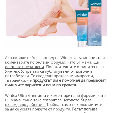
Ако хвърлите бърз поглед на Wintex Ultra мненията и
коментарите по онлайн форуми, като БГ мама,
ще
останете впечатлени
. Положителните отзиви за гела
Уинтекс Ултра там са публикувани от доволни
потребители. Те споделят прекрасни импресии,
твърдейки, че
продуктът им е помогнал да премахнат
видимите варикозни вени по краката.
Wintex Ultra мненията и коментарите по форуми, като
БГ Мама, също така говорят за неговото
бързо
охлаждащо действие.
Трябват само няколко минути,
за да се усетят ползите от продукта.
Гелът попива