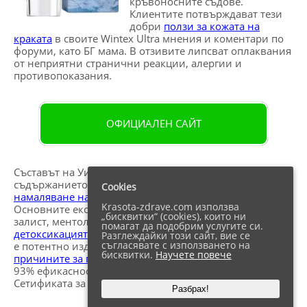
кръвоносните съдове.
Клиентите потвърждават тези
добри
ползи за кожата на
краката
в своите Wintex Ultra мнения и коментари по
форуми, като БГ мама. В отзивите липсват оплаквания
от неприятни странични реакции, алергии и
противопоказания.
ОФИЦИАЛЕН САЙТ
Съставът на Уинтекс Ултра е органичен. В
съдържанието попадат редица силни
билки за
Cookies
намаляване на кръвното налягане и стреса
.
Krasota-zdrave.com използва
Основните екстракти са деривати на конски
кестен
,
„бисквитки“ (cookies), които ни
залист, ментол и троксерутин. Те се грижат и за
помагат да подобрим услугите си.
детоксикацията и прочистване
на тъканите. Био-гелът
Разглеждайки този сайт, вие се
съгласявате с използването на
е потентно изделия, което се ползва, за да
премахне
бисквитки.
Научете повече
причините за появата на варикозни вени
. Притежава
93% ефикасност в справянето с варикозата, според
Сетификата за качество.
Разбрах!