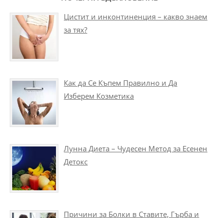
Цистит и инконтиненция – какво знаем
за тях?
Как да Се Къпем Правилно и Да
Изберем Козметика
Лунна Диета – Чудесен Метод за Есенен
Детокс
Причини за Болки в Ставите, Гърба и