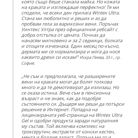
която също беше станала майка. Но кожата
на краката и изглеждаше перфектно! Тя ми
сподели, че всеки ден прилага
Wintex Ultra.
Стана ми любопитно и реших и аз да
пробвам гела за варикозни вени. Поръчах
Уинтекс Ултра през официалния уебсайт с
добра отстъпка от цената. Почнах да
нанасям мигновено и за 2 седмици, болката
и отоците изчезнаха. Един месец по-късно,
дермата ми се нормализира и мога да нося
каквито дрехи си искам!
”
Искра Пеева, 33 г., гр.
София;
„Не съм и предполагала, че разширените
вени на краката могат да болят толкова
много и да те демотивират да излизаш. Но
се оказа истина. Вече съм в пенсионна
възраст и не знаех, как да подобря
състоянието си. Дъщеря ми реши да потърси
решение в Интернет. Попадна на
лицензираната уеб-страница на
Wintex Ultra
Gel
и одобри продукта заради натуралния
му състав. Той включва комплекс на
троксерутин, екстракти от конски кестен,
мента и бодлив залист. Поръча ми го и