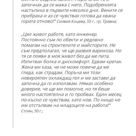
започнах да се мажа с него. Подобренията
настъпиха в първите няколко дни. Вените се
прибраха и аз се чувствах готова да хвана
гората отново!“
Силвия Коцева, 55 г., гр. Трявна;
„Цял живот работя, като инженер.
Постоянно съм по обекти и редовно
помагам на строителите и майсторите. Не
съм предполагал, че ще развия варикоза. Но
тя се появи в моя живот без да ме пита.
Изпитвах болка и дискомфорт. Едвам кретах.
Жена ми каза, че не може повече да ме
гледа, как страдам. Поръча ми този
невероятен охлаждащ гел и ме застави да
започна да го използвам. Нямах особено
доверие, че ще ми помогне, но тя беше
много настоятелна и го пробвах. Един месец
по-късно се чувствам, като нов. По нищо не
им отстъпвам на младоците на работа!“
Стоян, 50 г.;