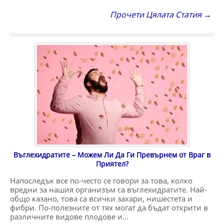
Прочети Цялата Статия →
Въглехидратите – Можем Ли Да Ги Превърнем от Враг в
Приятел?
Напоследък все по-често се говори за това, колко
вредни за нашия организъм са въглехидратите. Най-
общо казано, това са всички захари, нишестета и
фибри. По-полезните от тях могат да бъдат открити в
различните видове плодове и…