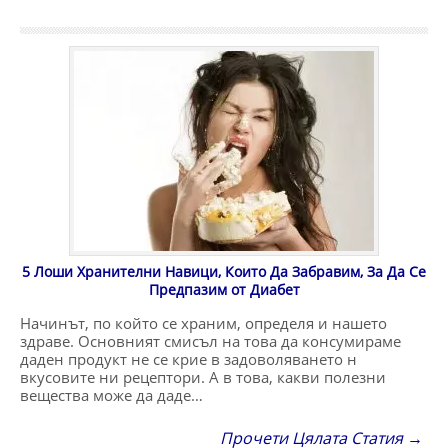
5 Лоши Хранителни Навици, Които Да Забравим, За Да Се
Предпазим от Диабет
Начинът, по който се храним, определя и нашето
здраве. Основният смисъл на това да консумираме
даден продукт не се крие в задоволяването н
вкусовите ни рецептори. А в това, какви полезни
вещества може да даде…
Прочети Цялата Статия →