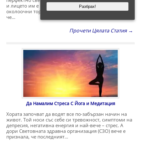
перфектно свежа и красива кожа? Докато други стават
и лицето им е подуто и осеяно с тъмни кръгове и
Разбрах!
околоочни торбички. Експерти дерматолози твърдят,
че…
Прочети Цялата Статия →
Да Намалим Стреса С Йога и Медитация
Хората започват да водят все по-забързан начин на
живот. Той носи със себе си тревожност, симптоми на
депресия, негативна енергия и най-вече – стрес. А
дори Световната здравна организация (СЗО) вече е
признала, че последният…