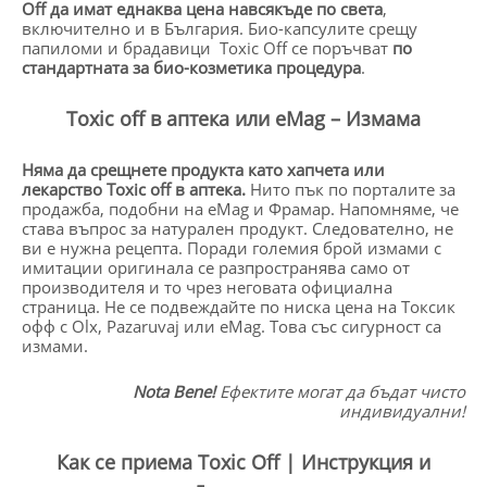
Off
да имат еднаква цена навсякъде по света
,
включително и в България. Био-капсулите срещу
папиломи и брадавици Toxic Off се поръчват
по
стандартната за био-козметика процедура
.
Toxic off в аптека или eMag – Измама
Няма да срещнете продукта като хапчета или
лекарство Toxic off в аптека.
Нито пък по порталите за
продажба, подобни на eMag и Фрамар. Напомняме, че
става въпрос за натурален продукт. Следователно, не
ви е нужна рецепта. Поради големия брой измами с
имитации оригинала се разпространява само от
производителя и то чрез неговата официална
страница. Не се подвеждайте по ниска цена на Токсик
офф с Olx, Pazaruvaj или eMag. Това със сигурност са
измами.
Nota Bene!
Ефектите могат да бъдат чисто
индивидуални!
Как се приема Toxic Off | Инструкция и