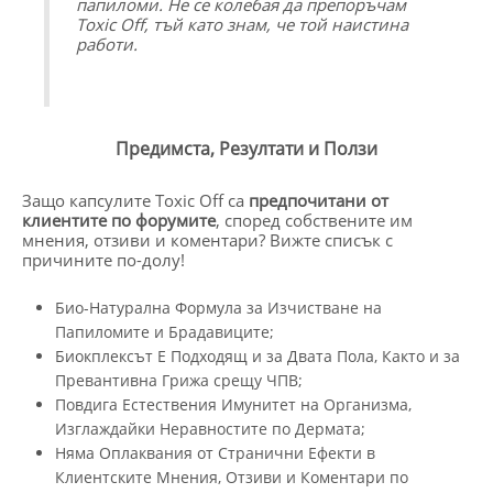
папиломи. Не се колебая да препоръчам
Toxic Off, тъй като знам, че той наистина
работи.
Предимста, Резултати и Ползи
Защо капсулите Toxic Off са
предпочитани от
клиентите по форумите
, според собствените им
мнения, отзиви и коментари? Вижте списък с
причините по-долу!
Био-Натурална Формула за Изчистване на
Папиломите и Брадавиците;
Биокплексът Е Подходящ и за Двата Пола, Както и за
Превантивна Грижа срещу ЧПВ;
Повдига Естествения Имунитет на Организма,
Изглаждайки Неравностите по Дермата;
Няма Оплаквания от Странични Ефекти в
Клиентските Мнения, Отзиви и Коментари по