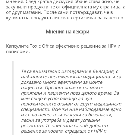
мнения. След кратка дискусия обаче става ясно, че
закупили продукта не от официалната му страница, а
от друг магазин. После сами потвърждават, че в
кутията на продукта липсват сертификат за качество.
Мнения на лекари
Капсулите Toxic Off са ефективно решение за HPV и
папиломи.
Те са внимателно изследвани в България, с
най-новите постижения на медицината, и са
доказано много ефективни за моите
пациенти. Препоръчвам ги на моите
приятели и пациенти през цялото време. За
мен също е успокояващо да чуя
положителните отзиви от други медицински
специалисти. Всички ние наблюдаваме едно
и също нещо: тези капсули са безопасни,
лесни за употреба и дават успешни
резултати. Те наистина са най-доброто
решение за хората, страдащи от HPV и