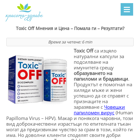
Toxic Off Мнения и Цена – Помала ги – Резултати?
Време за четене:
6
min
Toxic Off
са изцяло
натурални капсули за
подсилване на
имунитета срещу
образуването на
папиломи и брадавици
.
Продуктът е помогнал на
хиляди мъже и жени
успешно да се справят с
признаците на
заразяване с
Човешки
папиломен вирус
(Human
Papilloma Virus – HPV). Макар и понякога чаровни, този
вид доброкачествени израстъци по епителната тъкан
могат да предизвикам чувство за срам в този, който ги
има. Но доволни клиенти споделят своите добри