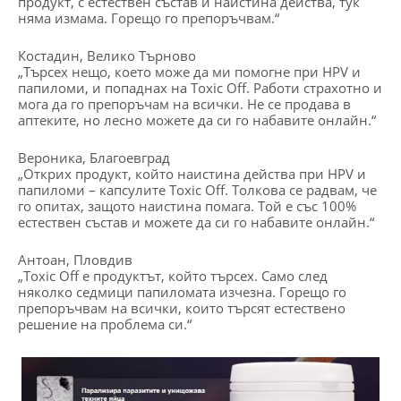
продукт, с естествен състав и наистина действа, тук
няма измама. Горещо го препоръчвам.“
Костадин, Велико Търново
„Търсех нещо, което може да ми помогне при HPV и
папиломи, и попаднах на Toxic Off. Работи страхотно и
мога да го препоръчам на всички. Не се продава в
аптеките, но лесно можете да си го набавите онлайн.“
Вероника, Благоевград
„Открих продукт, който наистина действа при HPV и
папиломи – капсулите Toxic Off. Толкова се радвам, че
го опитах, защото наистина помага. Той е със 100%
естествен състав и можете да си го набавите онлайн.“
Антоан, Пловдив
„Toxic Off е продуктът, който търсех. Само след
няколко седмици папиломата изчезна. Горещо го
препоръчвам на всички, които търсят естествено
решение на проблема си.“