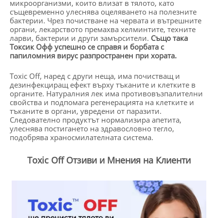
микроорганизми, които влизат в тялото, като
същевременно улеснява оцеляването на полезните
бактерии. Чрез почистване на червата и вътрешните
органи, лекарството премахва хелминтите, техните
ларви, бактерии и други замърсители.
Също така
Токсик Офф успешно се справя и борбата с
папиломния вирус разпространен при хората.
Toxic Off, наред с други неща, има почистващ и
дезинфекциращ ефект върху тъканите и клетките в
органите. Натуралния лек има противовъзпалителни
свойства и подпомага регенерацията на клетките и
тъканите в органи, увредени от паразити.
Следователно продуктът нормализира апетита,
улеснява постигането на здравословно тегло,
подобрява храносмилателната система.
Toxic Off Отзиви и Мнения на Клиенти