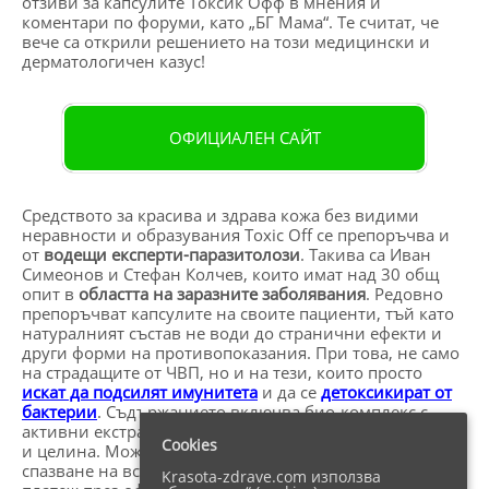
отзиви за капсулите Токсик Офф в мнения и
коментари по форуми, като „БГ Мама“. Те считат, че
вече са открили решението на този медицински и
дерматологичен казус!
ОФИЦИАЛЕН САЙТ
Средството за красива и здрава кожа без видими
неравности и образувания Toxic Off се препоръчва и
от
водещи експерти-паразитолози
. Такива са Иван
Симеонов и Стефан Колчев, които имат над 30 общ
опит в
областта на заразните заболявания
. Редовно
препоръчват капсулите на своите пациенти, тъй като
натуралният състав не води до странични ефекти и
други форми на противопоказания. При това, не само
на страдащите от ЧВП, но и на тези, които просто
искат да подсилят имунитета
и да се
детоксикират от
бактерии
. Съдържанието включва био-комплекс с
активни екстракти от пелин, готу кола, куркума, амла
Cookies
и целина. Можете да го поръчате с бърза доставка при
спазване на всички хигиенни мерки и с наложен
Krasota-zdrave.com използва