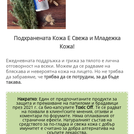
Подхранената Кожа Е Свежа и Младежка
Кожа!
Ежедневната поддръжка и грижа за тялото е лична
отговорност на всеки. Можем да се радваме на
бляскава и невероятна кожа на лицето. Но не трябва
да забравяме, че
трябва да се потрудим, за да бъде
такава.
Накратко
: Един от предпочитаните продукти за
защита и премахване на папиломи и брадавици
през 2021 г. са био-капсулите
Toxic Off
. Те се радват
на похвали в клиентските мнения, отзиви и
коментари по форумите. Няма оплаквания от
странични ефекти. Натуралният състав на
средството за по-гладка и свежа кожа с добър
имунитет е считано за добра алтернатива на
скъпите лекарства.