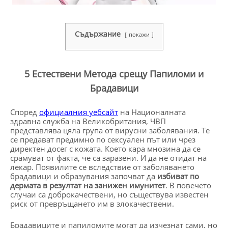
Съдържание
покажи
5 Естествени Метода срещу Папиломи и
Брадавици
Според
официалния уебсайт
на Националната
здравна служба на Великобритания, ЧВП
представлява цяла група от вирусни заболявания. Те
се предават предимно по сексуален път или чрез
директен досег с кожата. Което кара мнозина да се
срамуват от факта, че са заразени. И да не отидат на
лекар. Появилите се вследствие от заболяването
брадавици и образувания започват да
избиват по
дермата в резултат на занижен имунитет
. В повечето
случаи са доброкачествени, но съществува известен
риск от превръщането им в злокачествени.
Брадавиците и папиломите могат да изчезнат сами, но