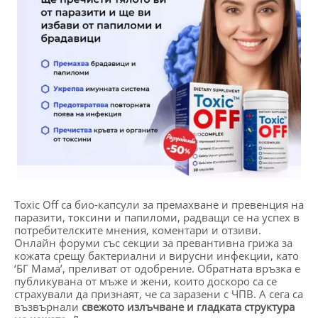
Toxic Off са био-капсули за премахване и превенция на
паразити, токсини и папиломи, радващи се на успех в
потребителските мнения, коментари и отзиви.
Онлайн форуми със секции за превантивна грижа за
кожата срещу бактериални и вирусни инфекции, като
‘БГ Мама’, преливат от одобрение. Обратната връзка е
публикувана от мъже и жени, които доскоро са се
страхували да признаят, че са заразени с ЧПВ. А сега са
възвърнали
свежото излъчване и гладката структура