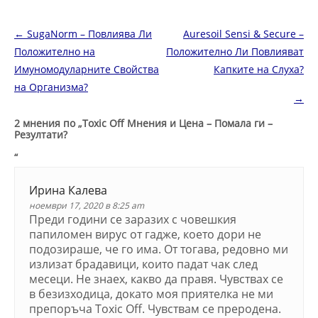
Навигация в публикациите
←
SugaNorm – Повлиява Ли
Auresoil Sensi & Secure –
Положително на
Положително Ли Повлияват
Имуномодуларните Свойства
Капките на Слуха?
на Организма?
→
2 мнения по „
Toxic Off Мнения и Цена – Помала ги –
Резултати?
“
Ирина Калева
ноември 17, 2020 в 8:25 am
Преди години се заразих с човешкия
папиломен вирус от гадже, което дори не
подозираше, че го има. От тогава, редовно ми
излизат брадавици, които падат чак след
месеци. Не знаех, какво да правя. Чувствах се
в безизходица, докато моя приятелка не ми
препоръча Toxic Off. Чувствам се преродена.