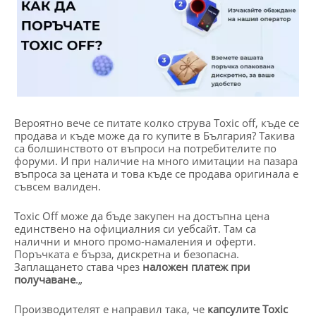
Вероятно вече се питате колко струва Toxic off, къде се
продава и къде може да го купите в България? Такива
са болшинството от въпроси на потребителите по
форуми. И при наличие на много имитации на пазара
въпроса за цената и това къде се продава оригинала е
съвсем валиден.
Toxic Off може да бъде закупен на достъпна цена
единствено на официалния си уебсайт. Там са
налични и много промо-намаления и оферти.
Поръчката е бърза, дискретна и безопасна.
Заплащането става чрез
наложен платеж при
получаване
.„
Производителят е направил така, че
капсулите
Toxic