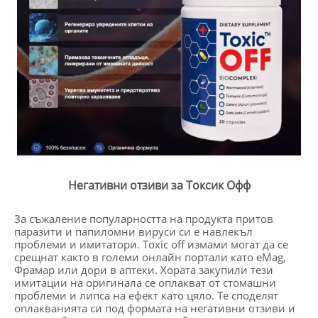
Негативни отзиви за Токсик Офф
За съжаление популарността на продукта притов
паразити и папиломни вируси си е навлекъл
проблеми и имитатори. Toxic off измами могат да се
срещнат както в големи онлайн портали като eMag,
Фрамар или дори в аптеки. Хората закупили тези
имитации на оригинала се оплакват от стомашни
проблеми и липса на ефект като цяло. Те споделят
оплакванията си под формата на негативни отзиви и