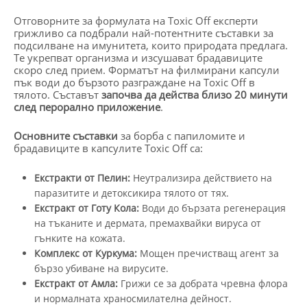
Отговорните за формулата на Toxic Off експерти
грижливо са подбрали най-потентните съставки за
подсилване на имунитета, които природата предлага.
Те укрепват организма и изсушават брадавиците
скоро след прием. Форматът на филмирани капсули
пък води до бързото разграждане на Toxic Off в
тялото. Съставът
започва да действа близо 20 минути
след перорално приложение
.
Основните съставки
за борба с папиломите и
брадавиците в капсулите Toxic Off са:
Екстракти от Пелин:
Неутрализира действието на
паразитите и детоксикира тялото от тях.
Екстракт от Готу Кола:
Води до бързата регенерация
на тъканите и дермата, премахвайки вируса от
гънките на кожата.
Комплекс от Куркума:
Мощен пречистващ агент за
бързо убиване на вирусите.
Екстракт от Амла:
Грижи се за добрата чревна флора
и нормалната храносмилателна дейност.