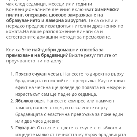
чак след седмици, месеци или години.
Конвенционалните лечения включват
химически
пилинг, операция, шоково замразяване на
образуванието и лазерна хирургия
. Те са скъпи и
нерядко предизвикватдопълнителни дразнения по
кожата.На ваше разположение винаги са и
естествените домашни методи за премахване.
Кои са
5-те най-добри домашни способа за
премахване на брадавици
? Вижте резултатите от
проучването ни по-долу:
Прясно счукан чесън.
Нанесете го директно върху
брадавицата и покрийте с превръзка. Каустичният
ефект на чесъна ще доведе до появата на мехури и
израстъкът сам ще падне до седмица.
Ябълков оцет.
Нанесете компрес или памучен
тампон, напоен с оцет, и го залепете върху
брадавицата с еластична превръзка за поне един
или два часа дневно.
Глухарче.
Откъснете цветето, счупете стъблото и
изцедете малко от течността му върху брадавицата