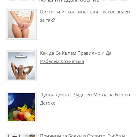
Цистит и инконтиненция – какво знаем
за тях?
Как да Се Къпем Правилно и Да
Изберем Козметика
Лунна Диета – Чудесен Метод за Есенен
Детокс
Причини за Болки в Ставите, Гърба и