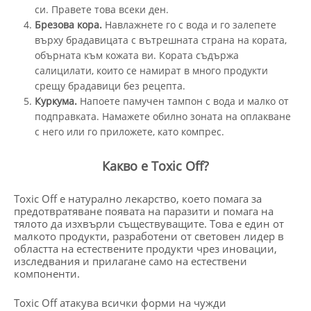
си. Правете това всеки ден.
Брезова кора.
Навлажнете го с вода и го залепете
върху брадавицата с вътрешната страна на кората,
обърната към кожата ви. Кората съдържа
салицилати, които се намират в много продукти
срещу брадавици без рецепта.
Куркума.
Напоете памучен тампон с вода и малко от
подправката. Намажете обилно зоната на оплакване
с него или го приложете, като компрес.
Какво е Toxic Off?
Toxic Off е натурално лекарство, което помага за
предотвратяване появата на паразити и помага на
тялото да изхвърли съществуващите. Това е един от
малкото продукти, разработени от световен лидер в
областта на естествените продукти чрез иновации,
изследвания и прилагане само на естествени
компоненти.
Toxic Off атакува всички форми на чужди