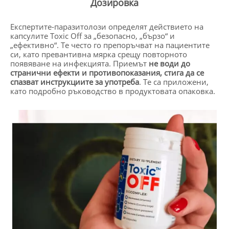
Дозировка
Експертите-паразитолози определят действието на
капсулите Toxic Off за „безопасно, „бързо“ и
„ефективно“. Те често го препоръчват на пациентите
си, като превантивна мярка срещу повторното
появяване на инфекцията. Приемът
не води до
странични ефекти и противопоказания, стига да се
спазват инструкциите за употреба
. Те са приложени,
като подробно ръководство в продуктовата опаковка.