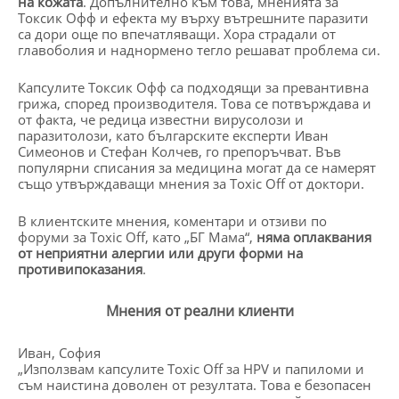
на кожата
. Допълнително към това, мненията за
Токсик Офф и ефекта му върху вътрешните паразити
са дори още по впечатляващи. Хора страдали от
главоболия и наднормено тегло решават проблема си.
Капсулите Токсик Офф са подходящи за превантивна
грижа, според производителя. Това се потвърждава и
от факта, че редица известни вирусолози и
паразитолози, като българските експерти Иван
Симеонов и Стефан Колчев, го препоръчват. Във
популярни списания за медицина могат да се намерят
също утвърждаващи мнения за Toxic Off от доктори.
В клиентските мнения, коментари и отзиви по
форуми за Toxic Off, като „БГ Мама“,
няма оплаквания
от неприятни алергии или други форми на
противипоказания
.
Мнения от реални клиенти
Иван, София
„Използвам капсулите Toxic Off за HPV и папиломи и
съм наистина доволен от резултата. Това е безопасен