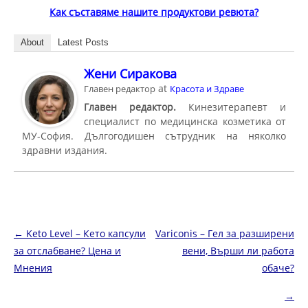
Как съставяме нашите продуктови ревюта?
About
Latest Posts
Жени Сиракова
at
Главен редактор
Красота и Здраве
Главен редактор.
Кинезитерапевт и
специалист по медицинска козметика от
МУ-София. Дългогодишен сътрудник на няколко
здравни издания.
Навигация в публикациите
←
Keto Level – Кето капсули
Variconis – Гел за разширени
за отслабване? Цена и
вени, Върши ли работа
Мнения
обаче?
→