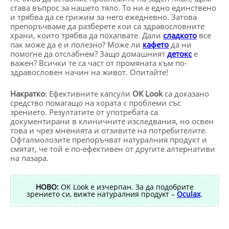
става въпрос за нашето тяло. То ни е едно единствено
и трябва да се грижим за него ежедневно. Затова
препоръчваме да разберете кои са здравословните
храни, които трябва да похапвате. Дали
сладкото
все
пак може да е и полезно? Може ли
кафето
да ни
помогне да отслабнем? Защо домашният
детокс
е
важен? Всички те са част от промяната към по-
здравословен начин на живот. Опитайте!
Накратко
: Ефективните капсули
OK Look
са доказано
средство помагащо на хората с проблеми със
зрението. Резултатите от употребата са
документирани в клиничните изследвания, но освен
това и чрез мненията и отзивите на потребителите.
Офталмолозите препоръчват натуралния продукт и
смятат, че той е по-ефективен от другите алтернативи
на пазара.
НОВО:
OK Look е изчерпан. За да подобрите
зрението си, вижте натуралния продукт –
Oculax
.