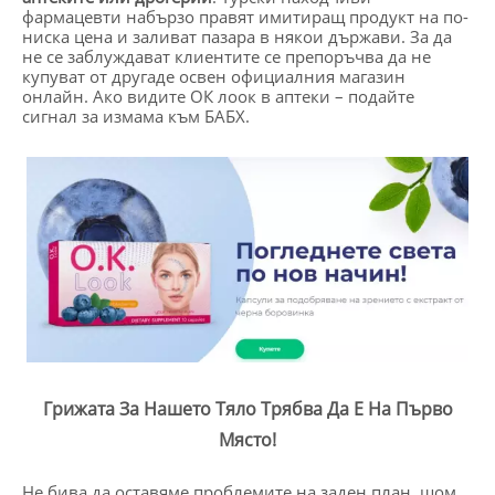
фармацевти набързо правят имитиращ продукт на по-
ниска цена и заливат пазара в някои държави. За да
не се заблуждават клиентите се препоръчва да не
купуват от другаде освен официалния магазин
онлайн. Ако видите ОК лоок в аптеки – подайте
сигнал за измама към БАБХ.
Грижата За Нашето Тяло Трябва Да Е На Първо
Място!
Не бива да оставяме проблемите на заден план, щом