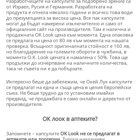
Разработчиците на капсулите за подобрено зрение са
от Израел, Русия и Германия. Разработката на
продукта е отнела няколко години и всичко това води
до презумпцията за висока цена. Все пак капсулите
могат да бъдат намерени изключително и само от
официалния сайт на производителя. Там е налична и
продажната OK Look цена към момента. Една опаковка
се предлага на цена от 80 лв към момента на нашата
проверка. Всъщност оригиналната стойност е 160 лв,
но благодарение на големите обороти в чужбина, в
момента O.K. Look цената е намалена с 50%. Това ще
продължи до изчерпване на наличните количества,
така че съвета ни е да побързате.
Интересно беше да забележим, че Окей Лук капсулите
се предлагат на една и съща цена в целия Европейски
съюз. Не беше трудно да го установим имайки
предвид, че продажбата е само онлайн и директно от
производителя.
ОК лоок в аптеките?
Запомнете – капсулите
OK Look не се предлагат в
аптеките или дрогерии
. Турски находчиви