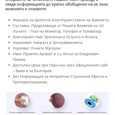
сведе информацията до кратко обобщение на ок лоок
мненията и отзивите:
Формула за Цялостно Благоприятстване на Зрението;
Съставки, Предпазващи от Лошите Влияния на UV-
Лъчите – Тези на Монитор, Телефон и Телевизор;
Благоприятстват Зрителната Острота и Яснота;
Намаляват Умората и Зачервяванията;
Укрепват Очните Мускули;
Имат Приятен Аромат и Са Лесни за Ежедневен
Прием;
Достъпна Цена при Поръчка чрез Официалния Сайт
– Важи и за България;
Без Информация за Неприятни Странични Ефекти и
Противопоказания.