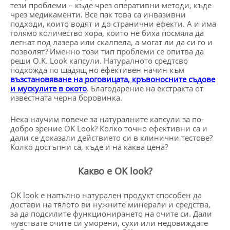
тези проблеми – къде чрез оперативни методи, къде
чрез медикаменти. Все пак това са инвазивни
подходи, които водят и до странични ефекти. А и има
голямо количество хора, които не биха посмяла да
легнат под лазера или скалпела, а могат ли да си го и
позволят? Именно този тип проблеми се опитва да
реши O.K. Look капсули. Натуралното средтсво
подхожда по щадящ но ефективен начин към
възстановяване на роговицата, кръвоносните съдове
и мускулите в окото
. Благодарение на екстракта от
известната черна боровинка.
Нека научим повече за натуралните капсули за по-
добро зрение OK Look? Колко точно ефективни са и
дали се доказали действието си в клинични тестове?
Колко достъпни са, къде и на каква цена?
Какво е OK look?
OK look е напълно натурален продукт способен да
достави на тялото ви нужните минерали и средства,
за да подсилите функционирането на очите си. Дали
чувствате очите си уморени, сухи или недовиждате