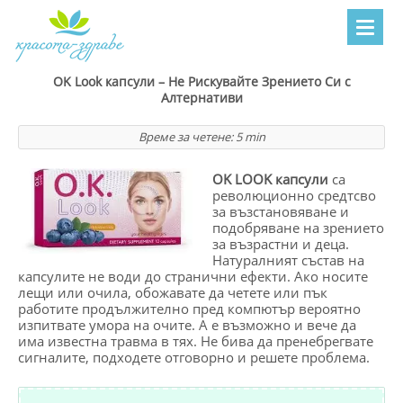
OK Look капсули – Не Рискувайте Зрението Си с
Алтернативи
Време за четене:
5
min
OK LOOK капсули
са
революционно средтсво
за възстановяване и
подобряване на зрението
за възрастни и деца.
Натуралният състав на
капсулите не води до странични ефекти. Ако носите
лещи или очила, обожавате да четете или пък
работите продължително пред компютър вероятно
изпитвате умора на очите. А е възможно и вече да
има известна травма в тях. Не бива да пренебрегвате
сигналите, подходете отговорно и решете проблема.