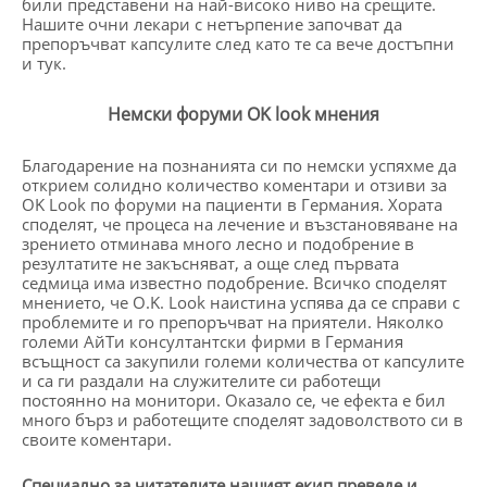
били представени на най-високо ниво на срещите.
Нашите очни лекари с нетърпение започват да
препоръчват капсулите след като те са вече достъпни
и тук.
Немски форуми OK look мнения
Благодарение на познанията си по немски успяхме да
открием солидно количество коментари и отзиви за
OK Look по форуми на пациенти в Германия. Хората
споделят, че процеса на лечение и възстановяване на
зрението отминава много лесно и подобрение в
резултатите не закъсняват, а още след първата
седмица има известно подобрение. Всичко споделят
мнението, че O.K. Look наистина успява да се справи с
проблемите и го препоръчват на приятели. Няколко
големи АйТи консултантски фирми в Германия
всъщност са закупили големи количества от капсулите
и са ги раздали на служителите си работещи
постоянно на монитори. Оказало се, че ефекта е бил
много бърз и работещите споделят задоволството си в
своите коментари.
Специално за читателите нашият екип преведе и