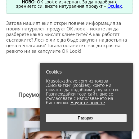
НОВО:
OK Look е изчерпан. За да подобрите
зрението си, вижте натуралния продукт –
Oculax
.
Затова нашият екип откри повече информация за
новия натурален продукт ОК лоок – искате ли да
разберете какво мислят клиентите? А как работят
съставките? Лесно ли е да бъде закупен на достъпна
цена в България? Тогава останете с нас до края на
ревюто ни за капсулите OK Look!
Съдържание
покажи
Cookies
Krasota-zdrave.com използва
„бисквитки“ (cookies), които ни
помагат да подобрим услугите си.
Преумора На Очите – До Какво Води?
Разглеждайки този сайт, вие се
съгласявате с използването на
бисквитки.
Научете повече
Разбрах!