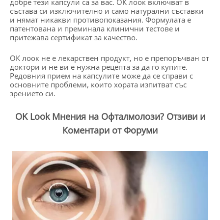
добре тези капсули са за вас. ОК лоок включват в
състава си изключително и само натурални съставки
и нямат никакви противопоказания. Формулата е
патентована и преминала клинични тестове и
притежава сертификат за качество.
ОК лоок не е лекарствен продукт, но е препоръчван от
доктори и не ви е нужна рецепта за да го купите.
Редовния прием на капсулите може да се справи с
основните проблеми, които хората изпитват със
зрението си.
OK Look Мнения на Офталмолози? Отзиви и
Коментари от Форуми