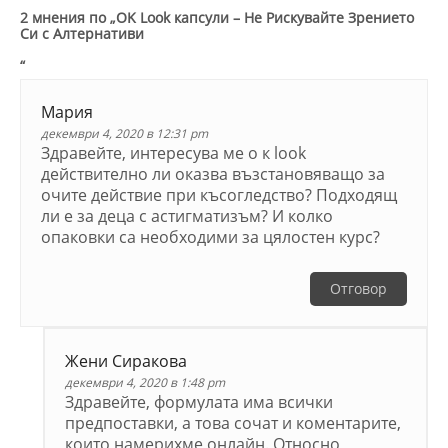
2 мнения по „
OK Look капсули – Не Рискувайте Зрението
Си с Алтернативи
“
Мария
декември 4, 2020 в 12:31 pm
Здравейте, интересува ме о к look
действително ли оказва възстановяващо за
очите действие при късогледство? Подходящ
ли е за деца с астигматизъм? И колко
опаковки са необходими за цялостен курс?
Отговор
Жени Сиракова
декември 4, 2020 в 1:48 pm
Здравейте, формулата има всички
предпоставки, а това сочат и коментарите,
които намерихме онлайн. Относно