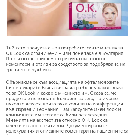
Тъй като продукта е нов потребителските мнения за
OK Look са ограничени – или поне така е в България.
По-късно ще опишем откритията ни относно
коментари и отзиви за средството за подобряване на
зрението в чужбина.
Обърнахме се към асоциацията на офталмолозите
(очни лекари) в България за да разберем какво знаят
те за OK Look и какво е мнението им. Оказа се, че
продукта е непознат в България за сега, но имаше
няколко лекаря, които бяха ходили на конференция
във Израел и Германия. Там капсулите Окей лоок и
клиничните им тестове са били разглеждани.
Мненията на експертите относно O.K. Look са
изключително позитивни. Документираните
излекувания и описаните коментари на пациентите са