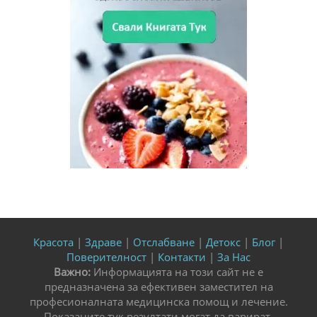
Красота
|
Здраве
|
Отслабване
|
Детокс
|
Блог
|
Поверителност
|
Контакти
|
За Нас
Важно:
Информацията на този сайт не е
предназначена за ефективен заместител на
професионалната медицинска помощ и лечение.
Показаните тук резултати могат да варират.