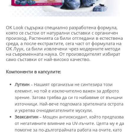
OK Look съдържа специално разработена формула,
която се състои от натурални съставки с органичен
произход. Растенията са били отгледани в естествена
среда, а после екстрактите, сега част от формулата на
ОК Луук, са били извлечени чрез модерните методи
на съвременната наука. От производителят избират
само съставки от най-високо качество.
Компоненти в капсулите:
Лутеин
– Нашият организъм не синтезира този
елемент, но той е изключително важен за доброто
зрение. Затова трябва да си го набавяме от външни
източници. Най-вече подпомага зрителната острота
и укрепва очнодвигателните мускули.
Зеаксантин
– Мощен антиоксидант, който предпазва
от негативните влияние на UV-лъчите. Целта му е да
помогне за по-дълготрайната работа на очите, като