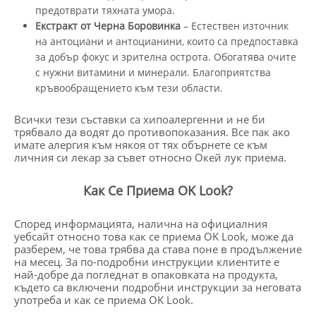
предотврати тяхната умора.
Екстракт от Черна Боровинка
– Естествен източник
на антоциани и антоцианини, които са предпоставка
за добър фокус и зрителна острота. Обогатява очите
с нужни витамини и минерали. Благоприятства
кръвообращението към тези области.
Всички тези съставки са хипоалергенни и не би
трябвало да водят до противопоказания. Все пак ако
имате алергия към някоя от тях обърнете се към
личния си лекар за съвет относно Окей лук приема.
Как Се Приема OK Look?
Според информацията, налична на официалния
уебсайт относно това как се приема OK Look, може да
разберем, че това трябва да става поне в продължение
на месец. За по-подробни инструкции клиентите е
най-добре да погледнат в опаковката на продукта,
където са включени подробни инструкции за неговата
употреба и как се приема OK Look.