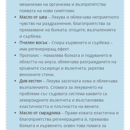
механизми на организма и възпрепятства
появата на нови симптоми.
Масло от шеа
– Лекува и облекчава неприятното
чувство на раздразнение, благоприятства за
премахване на болката, отоците, възпаленията
и сърбежа.
Пчелен восък
– Спира кървенето и сърбежа –
има регенериращ ефект.
Прополис – Намалява болката и подуването в
областта на ануса, oблекчава разграждането на
кръвните съсиреци и възелчета, укрепва
венозните стени.
Див кестен
– Лекува засегната кожа и облекчава
възпалението. Спомага за лекуването на
проблеми със съдовата система каквито са
хемороидните възелчета и възстановява
еластичността и плътността на вените.
Масло от смрадлика
– Прави кожата еластична и
благоприятства регенерацията ѝ, премахва
болката и кървенето, освен това помага за