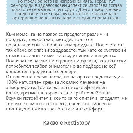
контролирането на изпражненията. Терминът
хемороиди в здравословен аспект се използва тогава
когато те се възпалят и подуят. Друго тяхно основно
предназначение е да служат като възглавница от
артериално-венозни канали и съединителна тъкан.
Към момента на пазара се предлагат различни
продукти, лекарства и методи, които са
предназначени за борба с хемороидите. Повечето от
тях обаче са опасни за здравето, тъй като са съставени
от много силни химични съединения и вещества.
Появяват се различни странични ефекти, затова всеки
потребител трябва внимателно да подбере на кой
конкретен продукт да се довери.
От известно време насам, на пазара се предлага един
100% натурален крем за локално лечение на
хемороидите. Той се оказва високоефективен
благодарение на бързото си и трайно действие.
Всички потребители, които са го опитали, споделят, че
той им е помогнал отново да водят нормален и
пълноценен живот без болка и дискомфорт.
Какво е RectiStop?