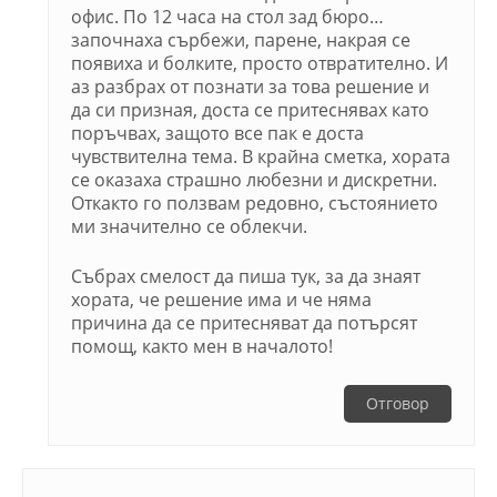
офис. По 12 часа на стол зад бюро…
започнаха сърбежи, парене, накрая се
появиха и болките, просто отвратително. И
аз разбрах от познати за това решение и
да си призная, доста се притеснявах като
поръчвах, защото все пак е доста
чувствителна тема. В крайна сметка, хората
се оказаха страшно любезни и дискретни.
Откакто го ползвам редовно, състоянието
ми значително се облекчи.
Събрах смелост да пиша тук, за да знаят
хората, че решение има и че няма
причина да се притесняват да потърсят
помощ, както мен в началото!
Отговор