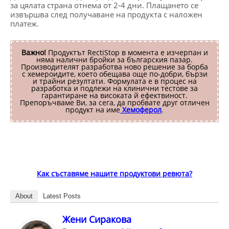
за цялата страна отнема от 2-4 дни. Плащането се
извършва след получаване на продукта с наложен
платеж.
Важно!
Продуктът RectiStop в момента е изчерпан и
няма налични бройки за българския пазар.
Производителят разработва ново решение за борба
с хемероидите, което обещава още по-добри, бързи
и трайни резултати. Формулата е в процес на
разработка и подлежи на клинични тестове за
гарантиране на високата й ефектвиност.
Препоръчваме Ви, за сега, да пробвате друг отличен
продукт на име
Хемоферол
.
Как съставяме нашите продуктови ревюта?
About
Latest Posts
Жени Сиракова