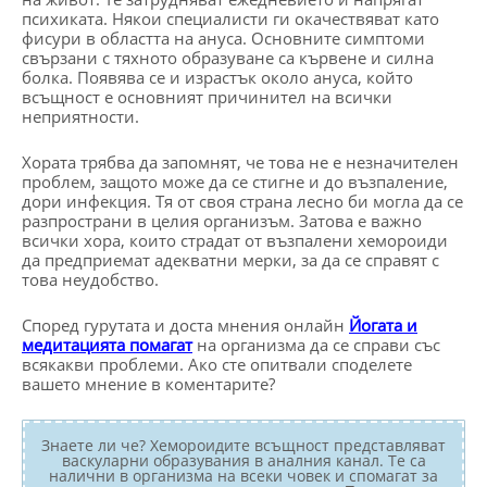
психиката. Някои специалисти ги окачествяват като
фисури в областта на ануса. Основните симптоми
свързани с тяхното образуване са кървене и силна
болка. Появява се и израстък около ануса, който
всъщност е основният причинител на всички
неприятности.
Хората трябва да запомнят, че това не е незначителен
проблем, защото може да се стигне и до възпаление,
дори инфекция. Тя от своя страна лесно би могла да се
разпространи в целия организъм. Затова е важно
всички хора, които страдат от възпалени хемороиди
да предприемат адекватни мерки, за да се справят с
това неудобство.
Според гурутата и доста мнения онлайн
Йогата и
медитацията помагат
на организма да се справи със
всякакви проблеми. Ако сте опитвали споделете
вашето мнение в коментарите?
Знаете ли че? Хемороидите всъщност представляват
васкуларни образувания в аналния канал. Те са
налични в организма на всеки човек и спомагат за