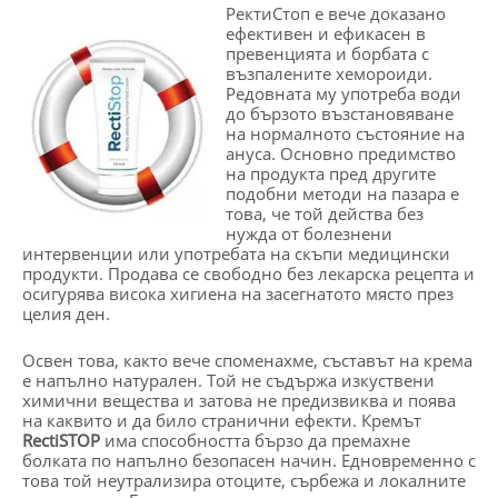
РектиСтоп е вече доказано
ефективен и ефикасен в
превенцията и борбата с
възпалените хемороиди.
Редовната му употреба води
до бързото възстановяване
на нормалното състояние на
ануса. Основно предимство
на продукта пред другите
подобни методи на пазара е
това, че той действа без
нужда от болезнени
интервенции или употребата на скъпи медицински
продукти. Продава се свободно без лекарска рецепта и
осигурява висока хигиена на засегнатото място през
целия ден.
Освен това, както вече споменахме, съставът на крема
е напълно натурален. Той не съдържа изкуствени
химични вещества и затова не предизвиква и поява
на каквито и да било странични ефекти. Кремът
RectiSTOP
има способността бързо да премахне
болката по напълно безопасен начин. Едновременно с
това той неутрализира отоците, сърбежа и локалните