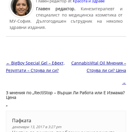
at
Главен редактор
Красота и Здраве
Главен редактор.
Кинезитерапевт и
специалист по медицинска козметика от
МУ-София. Дългогодишен сътрудник на няколко
здравни издания.
Навигация в публикациите
←
BigBoy Special Gel – Ефект,
CannabisVital Oil Мнения –
Резултати – Струва ли си?
Струва ли си? Цена
→
3 мнения по „
RectiStop – Върши Ли Работа или Е Измама?
Цена
“
Пафката
декември 13, 2017 в 3:27 pm