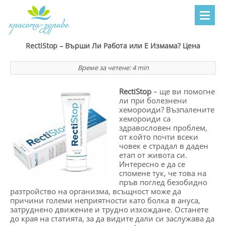
RectiStop – Върши Ли Работа или Е Измама? Цена
Време за четене:
4
min
RectiStop
– ще ви помогне
ли при болезнени
хемороиди? Възпалените
хемороиди са
здравословен проблем,
от който почти всеки
човек е страдал в даден
етап от живота си.
Интересно е да се
спомене тук, че това на
пръв поглед безобидно
разтройство на организма, всъщност може да
причини големи неприятности като болка в ануса,
затруднено движение и трудно изхождане. Останете
до края на статията, за да видите дали си заслужава да