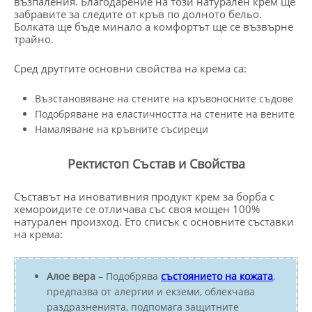
възпаления. Благодарение на този натурален крем ще
забравите за следите от кръв по долното бельо.
Болката ще бъде минало а комфортът ще се възвърне
трайно.
Сред друтгите основни свойства на крема са:
Възстановяване на стените на кръвоносните съдове
Подобряване на еластичността на стените на вените
Намаляване на кръвните съсиреци
Ректистоп Състав и Свойства
Съставът на иновативния продукт крем за борба с
хемороидите се отличава със своя мощен 100%
натурален произход. Ето списък с основните съставки
на крема:
Алое вера
– Подобрява
състоянието на кожата
,
предпазва от алергии и екземи, облекчава
раздразненията, подпомага защитните