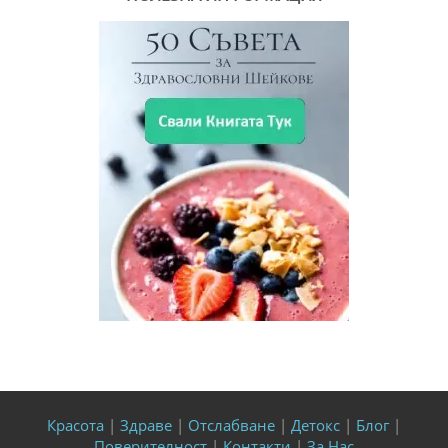
Красота
|
Здраве
|
Отслабване
|
Детокс
|
Блог
|
Поверителност
|
Контакти
|
За Нас