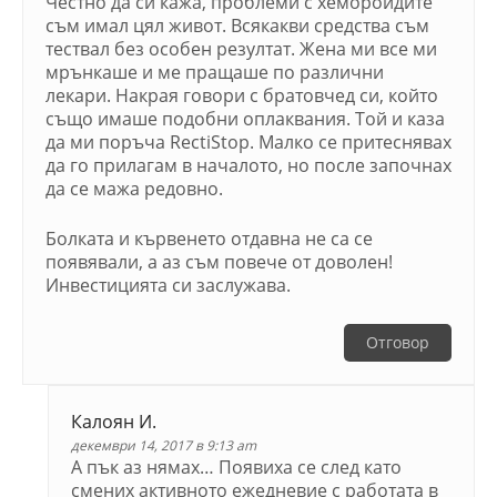
Честно да си кажа, проблеми с хемороидите
съм имал цял живот. Всякакви средства съм
тествал без особен резултат. Жена ми все ми
мрънкаше и ме пращаше по различни
лекари. Накрая говори с братовчед си, който
също имаше подобни оплаквания. Той и каза
да ми поръча RectiStop. Малко се притеснявах
да го прилагам в началото, но после започнах
да се мажа редовно.
Болката и кървенето отдавна не са се
появявали, а аз съм повече от доволен!
Инвестицията си заслужава.
Отговор
Калоян И.
декември 14, 2017 в 9:13 am
А пък аз нямах… Появиха се след като
смених активното ежедневие с работата в