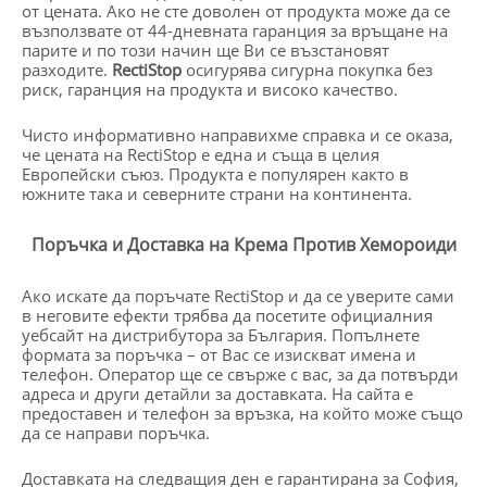
от цената. Ако не сте доволен от продукта може да се
възползвате от 44-дневната гаранция за връщане на
парите и по този начин ще Ви се възстановят
разходите.
RectiStop
осигурява сигурна покупка без
риск, гаранция на продукта и високо качество.
Чисто информативно направихме справка и се оказа,
че цената на RectiStop е една и съща в целия
Европейски съюз. Продукта е популярен както в
южните така и северните страни на континента.
Поръчка и Доставка на Крема Против Хемороиди
Ако искате да поръчате RectiStop и да се уверите сами
в неговите ефекти трябва да посетите официалния
уебсайт на дистрибутора за България. Попълнете
формата за поръчка – от Вас се изискват имена и
телефон. Оператор ще се свърже с вас, за да потвърди
адреса и други детайли за доставката. На сайта е
предоставен и телефон за връзка, на който може също
да се направи поръчка.
Доставката на следващия ден е гарантирана за София,