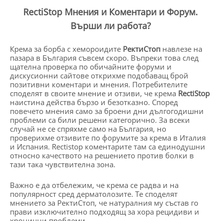
RectiStop Мнения и Коментари и Форум.
Върши ли работа?
Крема за борба с хемороидите
РектиСтоп
навлезе на
пазара в България съвсем скоро. Въпреки това след
щателна проверка по обичайните форуми и
дискусионни сайтове открихме подобаващ брой
позитивни коментари и мнения. Потребителите
споделят в своите мнение и отзиви, че крема
RectiStop
наистина действа бързо и безотказно. Според
повечето мнения само за броени дни дългогодишни
проблеми са били решени категорично. За всеки
случай не се спряхме само на България, но
проверихме отзивите по форумите за крема в Италия
и Испания. Rectistop коментарите там са единодушни
относно качеството на решението против болки в
тази така чувствителна зона.
Важно е да отбележим, че крема се радва и на
популярност сред дерматолозите. Те споделят
мнението за РектиСтоп, че натуралния му състав го
прави изключително подходящ за хора рецидиви и
хронични проблеми.