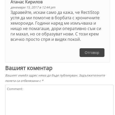
Атанас Кирилов
декември 15, 2017 в 12:44 pm
Здравейте, искам само да кажa, че RectiStop
успя да ми помогне в борбата с хроничните
хемороиди. Години наред ме измъчваха и
нищо не помагаше, дори оперативно съм си
ги махал, но се образуват нови. С този крем
всичко просто спря и видях покой.
Отговор
Вашият коментар
Вашият имейл адрес няма да бъде публикуван.
Задължителните
полета са отбелязани с
*