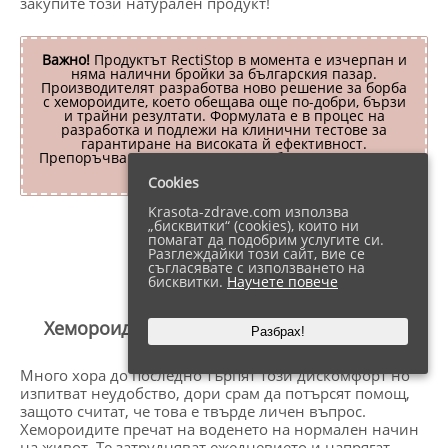
закупите този натурален продукт!
Важно!
Продуктът RectiStop в момента е изчерпан и
няма налични бройки за българския пазар.
Производителят разработва ново решение за борба
с хемороидите, което обещава още по-добри, бързи
и трайни резултати. Формулата е в процес на
разработка и подлежи на клинични тестове за
гарантиране на високата й ефективност.
Препоръчваме Ви, за сега, да пробвате друг отличен
продукт на име
Hemoferol
.
Cookies
Krasota-zdrave.com използва
„бисквитки“ (cookies), които ни
помагат да подобрим услугите си.
Съдържание
покажи
Разглеждайки този сайт, вие се
съгласявате с използването на
бисквитки.
Научете повече
Хемороидите Могат да Бъдат Преборени
Разбрах!
Много хора до последно търпят този дискомфорт но
изпитват неудобство, дори срам да потърсят помощ,
защото считат, че това е твърде личен въпрос.
Хемороидите пречат на воденето на нормален начин
на живот. Те затрудняват ежедневието и напрягат