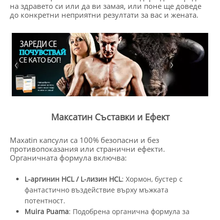
на здравето си или да ви замая, или поне ще доведе
до конкретни неприятни резултати за вас и жената.
Максатин Съставки и Ефект
Maxatin капсули са 100% безопасни и без
противопоказания или странични ефекти.
Органичната формула включва:
L-аргинин HCL / L-лизин HCL
: Хормон, бустер с
фантастично въздействие върху мъжката
потентност.
Muira Puama
: Подобрена органична формула за