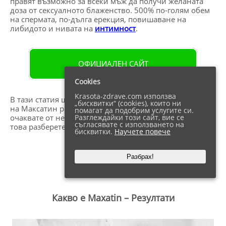
правят възможно за всеки мъж да получи желаната
доза от сексуалното блаженство. 500% по-голям обем
на спермата, по-дълга ерекция, повишаване на
либидото и нивата на
интимност
.
ОФИЦИАЛЕН САЙТ
Cookies
Krasota-zdrave.com използва
В тази статия ще ви обясним как натуралната формула
„бисквитки“ (cookies), които ни
на Максатин работи и какви резултати в леглото да
помагат да подобрим услугите си.
очаквате от него. Не затваряйте страницата, а вместо
Разглеждайки този сайт, вие се
съгласявате с използването на
това разберете как да станете по-добре в леглото.
бисквитки.
Научете повече
Разбрах!
Съдържание
покажи
Какво е Maxatin – Резултати