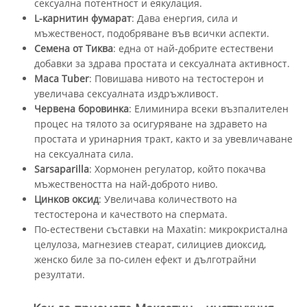
сексуална потентност и еякулация.
L-карнитин фумарат
: Дава енергия, сила и
мъжественост, подобряване във всички аспекти.
Семена от Тиква
: една от най-добрите естествени
добавки за здрава простата и сексуалната активност.
Maca Tuber
: Повишава нивото на тестостерон и
увеличава сексуалната издръжливост.
Червена боровинка
: Елиминира всеки възпалителен
процес на тялото за осигуряване на здравето на
простата и уринарния тракт, както и за увевличаване
на сексуалната сила.
Sarsaparilla
: Хормонен регулатор, който покачва
мъжествеността на най-доброто ниво.
Цинков оксид
: Увеличава количеството на
тестостерона и качеството на спермата.
По-естествени съставки на Maxatin: микрокристална
целулоза, магнезиев стеарат, силициев диоксид,
женско биле за по-силен ефект и дълготрайни
резултати.