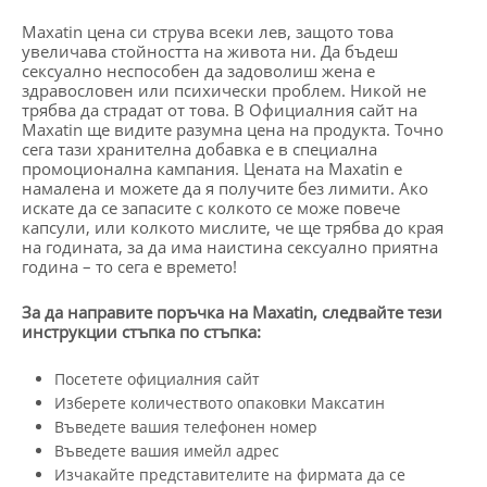
Maxatin цена си струва всеки лев, защото това
увеличава стойността на живота ни. Да бъдеш
сексуално неспособен да задоволиш жена е
здравословен или психически проблем. Никой не
трябва да страдат от това. В Официалния сайт на
Maxatin ще видите разумна цена на продукта. Точно
сега тази хранителна добавка е в специална
промоционална кампания. Цената на Maxatin е
намалена и можете да я получите без лимити. Ако
искате да се запасите с колкото се може повече
капсули, или колкото мислите, че ще трябва до края
на годината, за да има наистина сексуално приятна
година – то сега е времето!
За да направите поръчка на Maxatin, следвайте тези
инструкции стъпка по стъпка:
Посетете официалния сайт
Изберете количеството опаковки Максатин
Въведете вашия телефонен номер
Въведете вашия имейл адрес
Изчакайте представителите на фирмата да се