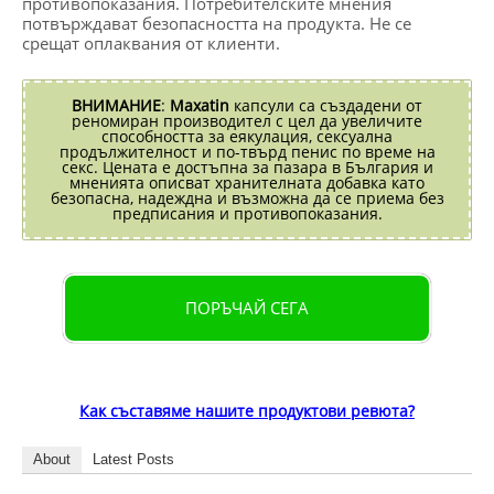
противопоказания. Потребителските мнения
потвърждават безопасността на продукта. Не се
срещат оплаквания от клиенти.
ВНИМАНИЕ
:
Maxatin
капсули са създадени от
реномиран производител с цел да увеличите
способността за еякулация, сексуална
продължителност и по-твърд пенис по време на
секс. Цената е достъпна за пазара в България и
мненията описват хранителната добавка като
безопасна, надеждна и възможна да се приема без
предписания и противопоказания.
ПОРЪЧАЙ СЕГА
Как съставяме нашите продуктови ревюта?
About
Latest Posts