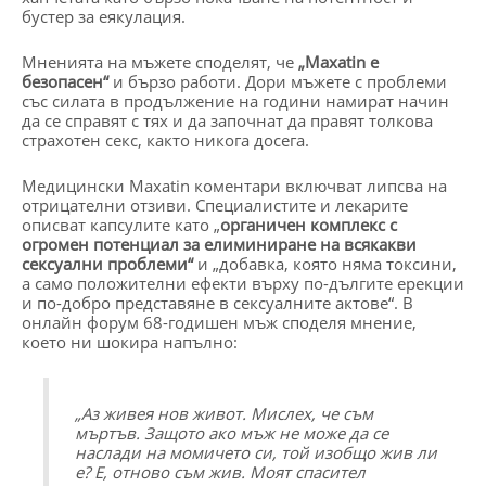
бустер за еякулация.
Мненията на мъжете споделят, че
„Maxatin е
безопасен“
и бързо работи. Дори мъжете с проблеми
със силата в продължение на години намират начин
да се справят с тях и да започнат да правят толкова
страхотен секс, както никога досега.
Медицински Maxatin коментари включват липсва на
отрицателни отзиви. Специалистите и лекарите
описват капсулите като „
органичен комплекс с
огромен потенциал за елиминиране на всякакви
сексуални проблеми“
и „добавка, която няма токсини,
а само положителни ефекти върху по-дългите ерекции
и по-добро представяне в сексуалните актове“. В
онлайн форум 68-годишен мъж споделя мнение,
което ни шокира напълно:
„Аз живея нов живот. Мислех, че съм
мъртъв. Защото ако мъж не може да се
наслади на момичето си, той изобщо жив ли
е? Е, отново съм жив. Моят спасител