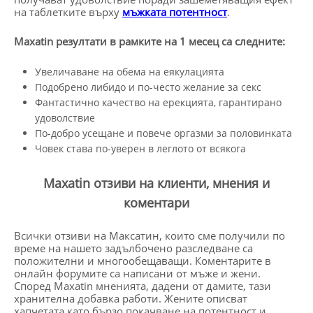
на таблетките върху
мъжката потентност
.
Maxatin резултати в рамките на 1 месец са следните:
Увеличаване на обема на еякулацията
Подобрено либидо и по-често желание за секс
Фантастично качество на ерекцията, гарантирано
удоволствие
По-добро усещане и повече оргазми за половинката
Човек става по-уверен в леглото от всякога
Maxatin отзиви на клиенти, мнения и
коментари
Всички отзиви на Максатин, които сме получили по
време на нашето задълбочено разследване са
положителни и многообещаващи. Коментарите в
онлайн форумите са написани от мъже и жени.
Според Maxatin мненията, дадени от дамите, тази
хранителна добавка работи. Жените описват
хапчетата като бързо покачване на потентност и