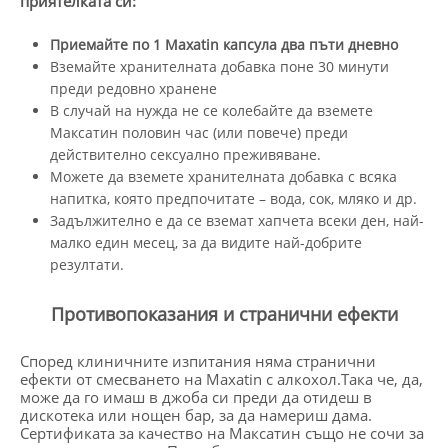
приятелката си:
Приемайте по 1 Maxatin капсула два пъти дневно
Вземайте хранителната добавка поне 30 минути
преди редовно хранене
В случай на нужда не се колебайте да вземете
Максатин половин час (или повече) преди
действително сексуално преживяване.
Можете да вземете хранителната добавка с всяка
напитка, която предпочитате – вода, сок, мляко и др.
Задължително е да се вземат хапчета всеки ден, най-
малко един месец, за да видите най-добрите
резултати.
Противопоказания и странични ефекти
Според клиничните изпитания няма странични
ефекти от смесването на Maxatin с алкохол.Така че, да,
може да го имаш в джоба си преди да отидеш в
дискотека или нощен бар, за да намериш дама.
Сертификата за качество на Максатин също не сочи за