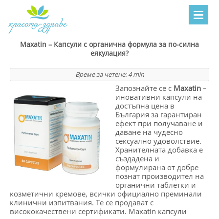
Maxatin – Капсули с органична формула за по-силна
еякулация?
Време за четене:
4
min
Запознайте се с
Maxatin
–
иновативни капсули на
достъпна цена в
България за гарантиран
ефект при получаване и
даване на чудесно
сексуално удоволствие.
Хранителната добавка е
създадена и
формулирана от добре
познат производител на
органични таблетки и
козметични кремове, всички официално преминали
клинични изпитвания. Те се продават с
висококачествени сертификати. Maxatin капсули