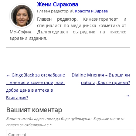
Жени Сиракова
at
Главен редактор
Красота и Здраве
Главен редактор.
Кинезитерапевт и
специалист по медицинска козметика от
МУ-София. Дългогодишен сътрудник на няколко
здравни издания.
Навигация в публикациите
←
GingeBlack за отслабване
Dialine Мнения – Върши ли
– мнения и коментари, най-
работа, Как се приема?
добра цена в аптека в
→
България?
Вашият коментар
Вашият имейл адрес няма да бъде публикуван.
Задължителните
полета са отбелязани с
*