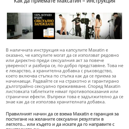
Как да приемате Максатин – инструкция
В наличната инструкция на капсулите Maxatin е
оказано, че капсулите могат да се използват редовно
или директно преди сексуалния акт за повече
увереност и разбира се, по-добро представяне. Това не
е лекарство, а хранителна добавка с ръководство,
което включва стъпка по стъпка как да се приема за
начинаещи. Радвайте се на страхотно и гарантирано
дълготрайно сексуално преживяване. Според Maxatin
листовката таблетките нямат противопоказания или
странични ефекти. Въпреки това е задължително да се
знае как да се използва хранителната добавка.
Правилният начин да се взема Maxatin е гаранция за
постигане на желаните сексуални резултати в
леглото… или където и да искате да го направите с