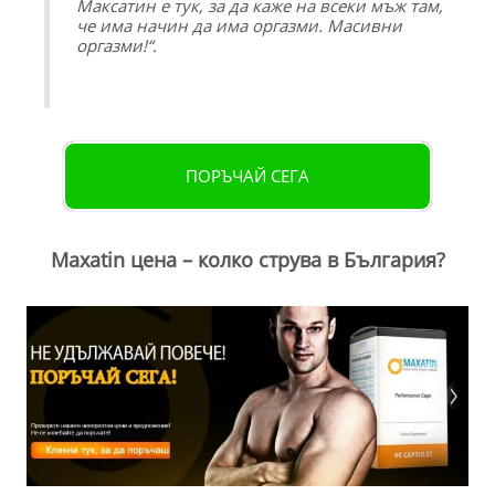
Максатин е тук, за да каже на всеки мъж там,
че има начин да има оргазми. Масивни
оргазми!“.
ПОРЪЧАЙ СЕГА
Maxatin цена – колко струва в България?