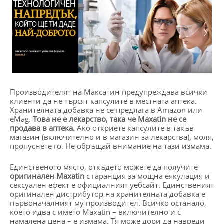
Производителят на Максатин предупреждава всички
клиенти да не търсят капсулите в местната аптека.
Хранителната добавка не се предлага в Amazon или
eMag.
Това не е лекарство, така че Maxatin не се
продава в аптека.
Ако откриете капсулите в такъв
магазин (включително и в магазин за лекарства), моля,
пропуснете го. Не обръщай внимание на тази измама.
Единственото място, откъдето можете да получите
оригинален Maxatin
с гаранция за мощна еякулация и
сексуален ефект е официалният уебсайт. Единственият
оригинален дистрибутор на хранителната добавка е
първоначалният му производител. Всичко останало,
което идва с името Maxatin – включително и с
намалена цена – е измама. Тя може дори да навреди