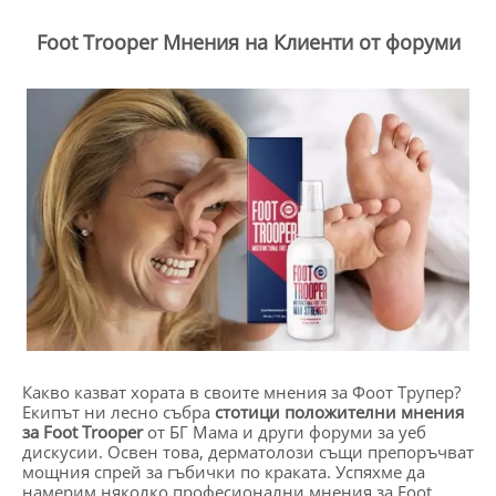
Foot Trooper Мнения на Клиенти от форуми
Какво казват хората в своите мнения за Фоот Трупер?
Екипът ни лесно събра
стотици положителни мнения
за Foot Trooper
от БГ Мама и други форуми за уеб
дискусии. Освен това, дерматолози същи препоръчват
мощния спрей за гъбички по краката. Успяхме да
намерим няколко професионални мнения за Foot