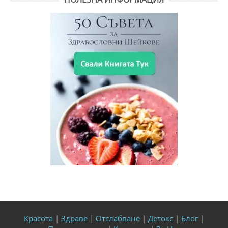
Красота
|
Здраве
|
Отслабване
|
Детокс
|
Блог
|