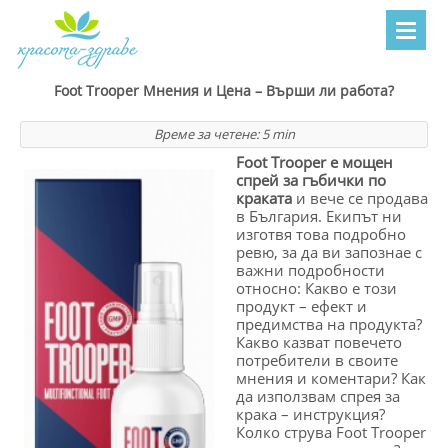
Foot Trooper Мнения и Цена – Върши ли работа?
Време за четене:
5
min
Foot Trooper е мощен
спрей за гъбички по
краката
и вече се продава
в България. Екипът ни
изготвя това подробно
ревю, за да ви запознае с
важни подробности
относно: Какво е този
продукт – ефект и
предимства на продукта?
Какво казват повечето
потребители в своите
мнения и коментари? Как
да използвам спрея за
крака – инструкция?
Колко струва Foot Trooper