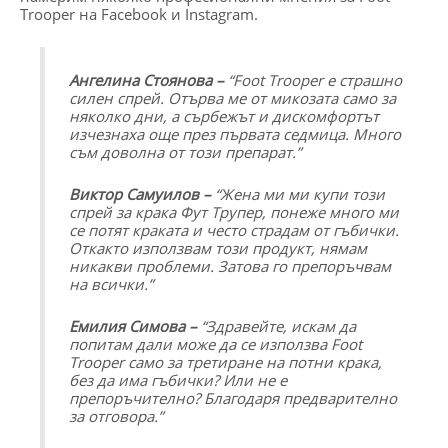
Trooper на Facebook и Instagram.
Ангелина Стоянова –
“
Foot Trooper е страшно
силен спрей. Отърва ме от микозата само за
няколко дни, а сърбежът и дискомфортът
изчезнаха още през първата седмица. Много
съм доволна от този препарат.”
Виктор Самуилов –
“
Жена ми ми купи този
спрей за крака Фут Трупер, понеже много ми
се потят краката и често страдам от гъбички.
Откакто използвам този продукт, нямам
никакви проблеми. Затова го препоръчвам
на всички.”
Емилия Симова –
“
Здравейте, искам да
попитам дали може да се използва Foot
Trooper само за третиране на потни крака,
без да има гъбички? Или не е
препоръчително? Благодаря предварително
за отговора.”