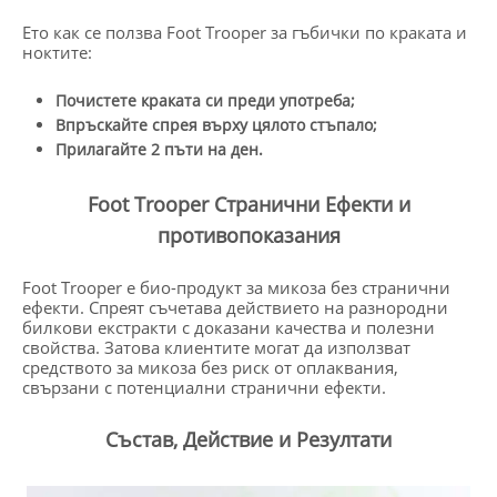
Ето как се ползва Foot Trooper за гъбички по краката и
ноктите:
Почистете краката си преди употреба;
Впръскайте спрея върху цялото стъпало;
Прилагайте 2 пъти на ден.
Foot Trooper Странични Ефекти и
противопоказания
Foot Trooper е био-продукт за микоза без странични
ефекти. Спреят съчетава действието на разнородни
билкови екстракти с доказани качества и полезни
свойства. Затова клиентите могат да използват
средството за микоза без риск от оплаквания,
свързани с потенциални странични ефекти.
Състав, Действие и Резултати