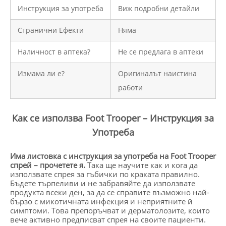
Инструкция за употреба
Виж подробни детайли
Странични Ефекти
Няма
Наличност в аптека?
Не се предлага в аптеки
Измама ли е?
Оригиналът наистина
работи
Как се използва Foot Trooper – Инструкция за
Употреба
Има листовка с инструкция за употреба на Foot Trooper
спрей – прочетете я.
Така ще научите как и кога да
използвате спрея за гъбички по краката правилно.
Бъдете търпеливи и не забравяйте да използвате
продукта всеки ден, за да се справите възможно най-
бързо с микотичната инфекция и неприятните й
симптоми. Това препоръчват и дерматолозите, които
вече активно предписват спрея на своите пациенти.