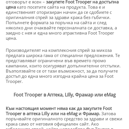
отговорът е ясен –
закупете Foot Trooper на достъпна
цена
като посетите сайта на продукта. Това е и
единственият оторизиран начин да се сдобиете с
оригиналния спрей за здрави крака без гъбички.
Попълнете формата за поръчка на сайта и след
няколко дни очаквайте персоналната си доставка, а
заедно с нея и една много атрактивна Foot Trooper
цена.
Производителят на комплексния спрей за микоза
предлага широка гама от специални предложения. Те
представляват ограничени във времето промо
кампании, които осигуряват допълнителни отстъпки.
Възползвайте се от тази възможност, за да получите
достъп до една много изгодна крайна цена за Foot
Trooper.
Foot Trooper в Аптека, Lilly, Фрамар или eMag
Към настоящия момент няма как да закупите Foot
Trooper в аптека Lilly или на eMag и Фрамар.
Затова
поръчвайте оригиналното средство за здрави и свежи
крака само от неговия официален сайт. Ако