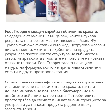
Foot Trooper е мощен спрей за гъбички по краката.
Създаден е от учения Евън Дърам, който научава
рецептата на спрея от местни племена в Азия. Фут
Трупер съдържа съставки като мед, цитрусово масло и
листа от мента. Активното действие на продукта
разрушава протеиновата структура на гъбичките и
стерилизира кожата и ноктите на пръстите на краката
от тяхните спори. Foot Trooper залага на изцяло
натурална формула, която не причинява странични
ефекти и други противопоказания.
Спреят представлява ефикасно средство за третиране
и елиминиране на гъбичките по краката, както и
лошата миризма на пот. Това е благодарение на
двойното действие на препарата. Потребителите
просто трябва да следват внимателно инструкциите за
употреба и да нанасят продукта редовно върху
засегнатите зони.