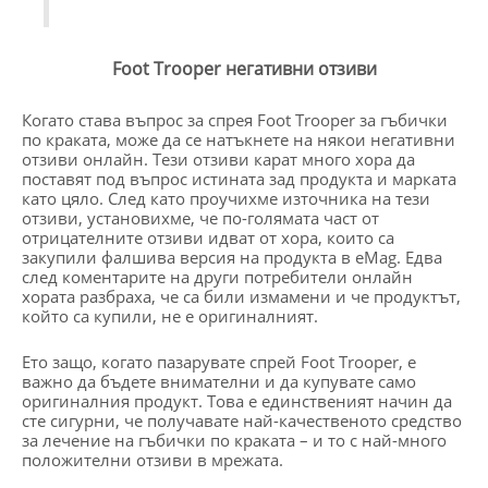
Foot Trooper негативни отзиви
Когато става въпрос за спрея Foot Trooper за гъбички
по краката, може да се натъкнете на някои негативни
отзиви онлайн. Тези отзиви карат много хора да
поставят под въпрос истината зад продукта и марката
като цяло. След като проучихме източника на тези
отзиви, установихме, че по-голямата част от
отрицателните отзиви идват от хора, които са
закупили фалшива версия на продукта в eMag. Едва
след коментарите на други потребители онлайн
хората разбраха, че са били измамени и че продуктът,
който са купили, не е оригиналният.
Ето защо, когато пазарувате спрей Foot Trooper, е
важно да бъдете внимателни и да купувате само
оригиналния продукт. Това е единственият начин да
сте сигурни, че получавате най-качественото средство
за лечение на гъбички по краката – и то с най-много
положителни отзиви в мрежата.