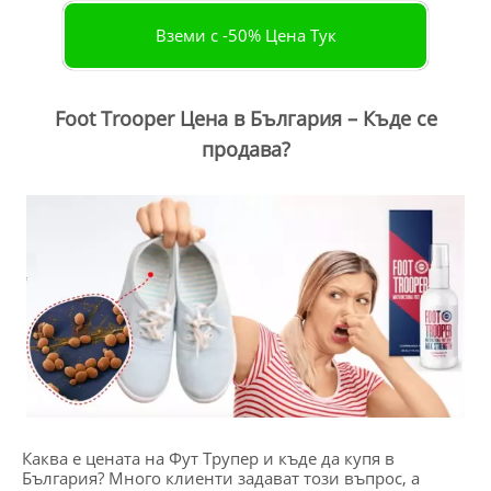
Вземи с -50% Цена Тук
Foot Trooper Цена в България – Къде се
продава?
Каква е цената на Фут Трупер и къде да купя в
България? Много клиенти задават този въпрос, а