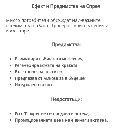
Ефект и Предимства на Спрея
Много потребители обсъждат най-важните
предимства на Фоот Тропер в своите мнения и
коментари.
Предимства:
Елиминира гъбичната инфекция;
Регенерира кожата на краката;
Възстановява ноктите;
Предпазва от микоза за в бъдеще;
Натурален състав.
Недостатъци:
Foot Trooper
не се продава в аптека;
Промоционалната цена не е винаги активна.