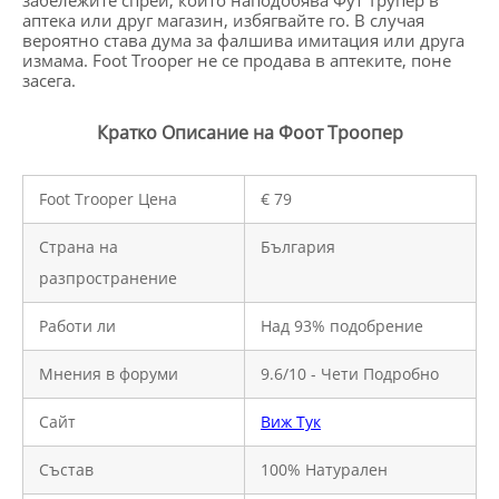
забележите спрей, който наподобява Фут Трупер в
аптека или друг магазин, избягвайте го. В случая
вероятно става дума за фалшива имитация или друга
измама. Foot Trooper не се продава в аптеките, поне
засега.
Кратко Описание на Фоот Трoопер
Foot Trooper Цена
€ 79
Страна на
България
разпространение
Работи ли
Над 93% подобрение
Мнения в форуми
9.6/10 - Чети Подробно
Сайт
Виж Тук
Състав
100% Натурален