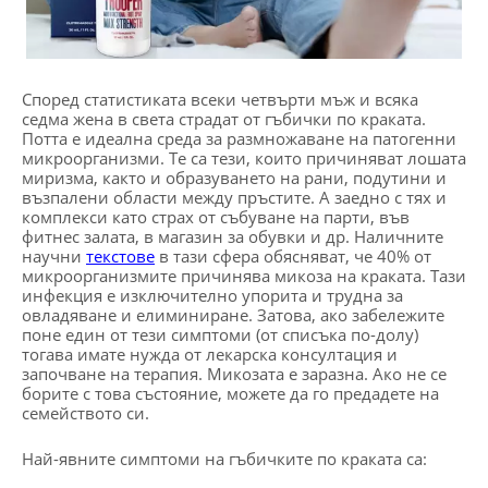
Според статистиката всеки четвърти мъж и всяка
седма жена в света страдат от гъбички по краката.
Потта е идеална среда за размножаване на патогенни
микроорганизми. Те са тези, които причиняват лошата
миризма, както и образуването на рани, подутини и
възпалени области между пръстите. А заедно с тях и
комплекси като страх от събуване на парти, във
фитнес залата, в магазин за обувки и др. Наличните
научни
текстове
в тази сфера обясняват, че 40% от
микроорганизмите причинява микоза на краката. Тази
инфекция е изключително упорита и трудна за
овладяване и елиминиране. Затова, ако забележите
поне един от тези симптоми (от списъка по-долу)
тогава имате нужда от лекарска консултация и
започване на терапия. Микозата е заразна. Ако не се
борите с това състояние, можете да го предадете на
семейството си.
Най-явните симптоми на гъбичките по краката са: