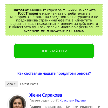
Накратко
: Мощният спрей за гъбички на краката
Foot Trooper
е наличен за потребителите в
България. Съставът на средството е натурален и не
предизвиква странични ефекти, а клиентите
редовно пишат положителни мнения за действието
и качествата му. Този спрей е много по-ефективен от
конкурентните продукти на пазара.
ПОРЪЧАЙ СЕГА
Как съставяме нашите продуктови ревюта?
About
Latest Posts
Жени Сиракова
at
Главен редактор
Красота и Здраве
Главен редактор.
Кинезитерапевт и