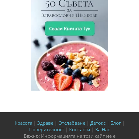
Красота
|
Здраве
|
Отслабване
|
Детокс
|
Блог
|
Поверителност
|
Контакти
|
За Нас
Важно:
Информацията на този сайт не е