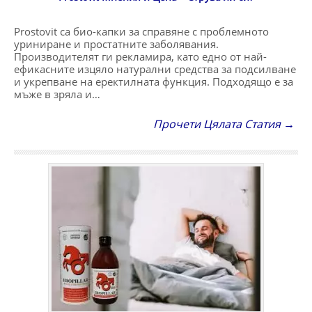
Prostovit са био-капки за справяне с проблемното
уриниране и простатните заболявания.
Производителят ги рекламира, като едно от най-
ефикасните изцяло натурални средства за подсилване
и укрепване на еректилната функция. Подходящо е за
мъже в зряла и…
Прочети Цялата Статия →