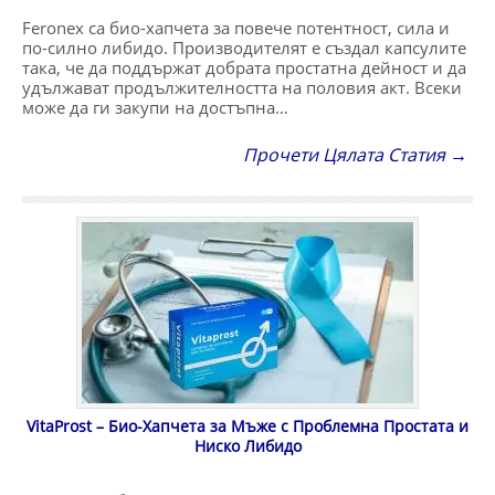
Feronex са био-хапчета за повече потентност, сила и
по-силно либидо. Производителят е създал капсулите
така, че да поддържат добрата простатна дейност и да
удължават продължителността на половия акт. Всеки
може да ги закупи на достъпна…
Прочети Цялата Статия →
VitaProst – Био-Хапчета за Мъже с Проблемна Простата и
Ниско Либидо