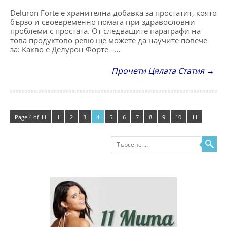
Deluron Forte е хранителна добавка за простатит, която
бързо и своевременно помага при здравословни
проблеми с простата. От следващите параграфи на
това продуктово ревю ще можете да научите повече
за: Какво е Делурон Форте –…
Прочети Цялата Статия →
Page 4 of 11
1
2
3
4
5
6
7
8
9
10
11
Търсене