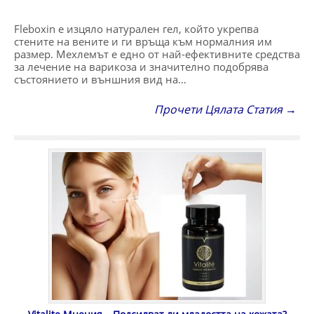
Fleboxin е изцяло натурален гел, който укрепва
стените на вените и ги връща към нормалния им
размер. Мехлемът е едно от най-ефективните средства
за лечение на варикоза и значително подобрява
състоянието и външния вид на…
Прочети Цялата Статия →