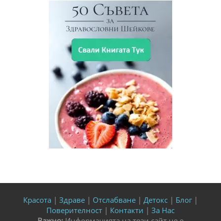
Красота
|
Здраве
|
Отслабване
|
Детокс
|
Блог
|
Поверителност
|
Контакти
|
За Нас
Важно:
Информацията на този сайт не е