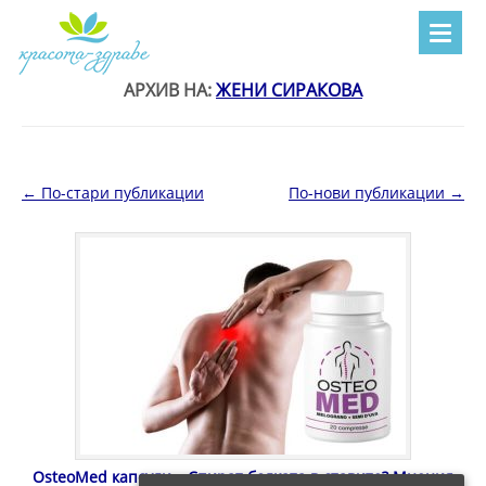
АРХИВ НА:
ЖЕНИ СИРАКОВА
Навигация в публикациите
←
По-стари публикации
По-нови публикации
→
OsteoMed капсули – Спират болката в ставите? Мнения