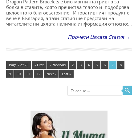
Dragon Pattern Bracelets е био-магнитна гривна за
болка в ставите, която пречиства тялото и подобрява
цялостното благосъстояние. Иновативният продукт е
вече в България, а тази статия ще представи на
читателите ни цялата налична информация относно:…
Прочети Цялата Статия →
Page 7 of 75
« First
‹ Previous
2
3
4
5
6
7
8
9
10
11
12
Next ›
Last »
Търсене