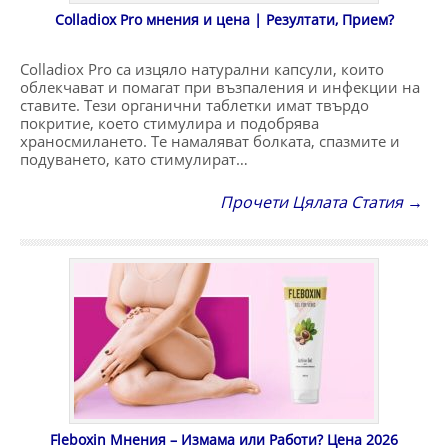
Colladiox Pro мнения и цена | Резултати, Прием?
Colladiox Pro са изцяло натурални капсули, които
облекчават и помагат при възпаления и инфекции на
ставите. Тези органични таблетки имат твърдо
покритие, което стимулира и подобрява
храносмилането. Те намаляват болката, спазмите и
подуването, като стимулират…
Прочети Цялата Статия →
Fleboxin Мнения – Измама или Работи? Цена 2026