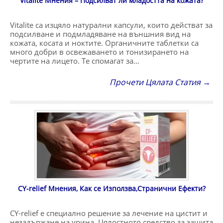
Vitalite Мнения – Подсилват ли младостта на кожата?
Vitalite са изцяло натурални капсули, които действат за
подсилване и подмладяване на външния вид на
кожата, косата и ноктите. Органичните таблетки са
много добри в освежаването и тонизирането на
чертите на лицето. Те спомагат за…
Прочети Цялата Статия →
CY-relief Мнения, Как се Използва,Странични Ефекти?
CY-relief е специално решение за лечение на цистит и
незадържане на урина. Цялостното средство за защита