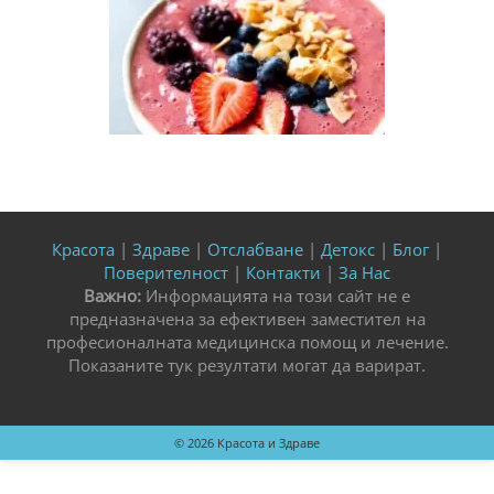
Красота
|
Здраве
|
Отслабване
|
Детокс
|
Блог
|
Поверителност
|
Контакти
|
За Нас
Важно:
Информацията на този сайт не е
предназначена за ефективен заместител на
професионалната медицинска помощ и лечение.
Показаните тук резултати могат да варират.
© 2026
Красота и Здраве