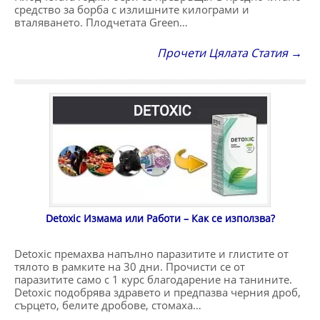
средство за борба с излишните килограми и
вталяването. Плодчетата Green…
Прочети Цялата Статия →
Detoxic Измама или Работи – Как се използва?
Detoxic премахва напълно паразитите и глистите от
тялото в рамките на 30 дни. Прочисти се от
паразитите само с 1 курс благодарение на танините.
Detoxic подобрява здравето и предпазва черния дроб,
сърцето, белите дробове, стомаха…