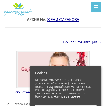
АРХИВ НА:
ЖЕНИ СИРАКОВА
Навигация в публикациите
По-нови публикации
→
Cookies
Krasota-zdrave.com използва
„бисквитки“ (cookies), които ни
помагат да подобрим услугите си.
Разглеждайки този сайт, вие се
Goji Cream Henderl’s Garden – Цена и Мнения
съгласявате с използването на
бисквитки.
Научете повече
Goji Cream на Hendels Garden ли е решението? Както