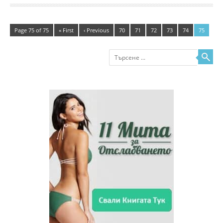
Page 75 of 75
« First
‹ Previous
70
71
72
73
74
75
Търсене