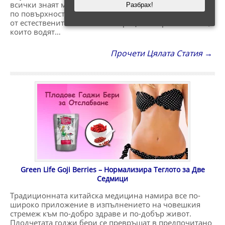
всички знаят много добре, бръчките са видими гънки
Разбрах!
по повърхността на кожата. Те се появяват в резултат
от естествените биологични процеси в организма ни,
които водят…
Прочети Цялата Статия →
Green Life Goji Berries – Нормализира Теглото за Две
Седмици
Традиционната китайска медицина намира все по-
широко приложение в изпълнението на човешкия
стремеж към по-добро здраве и по-добър живот.
Плодчетата годжи бери се превръщат в предпочитано